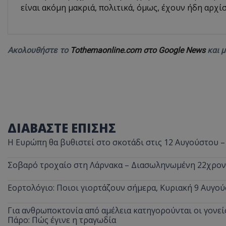
είναι ακόμη μακριά, πολιτικά, όμως, έχουν ήδη αρχίσ
ASP.NET_SessionI
Ακολουθήστε το
Tothemaonline.com στο Google News
και 
VISITOR_PRIVACY
ΔΙΑΒΑΣΤΕ ΕΠΙΣΗΣ
Η Ευρώπη θα βυθιστεί στο σκοτάδι στις 12 Αυγούστου –
Σοβαρό τροχαίο στη Λάρνακα – Διασωληνωμένη 22χρο
__cf_bm
Εορτολόγιο: Ποιοι γιορτάζουν σήμερα, Κυριακή 9 Αυγού
Για ανθρωποκτονία από αμέλεια κατηγορούνται οι γονείς
Πάρο: Πώς έγινε η τραγωδία
__cf_bm