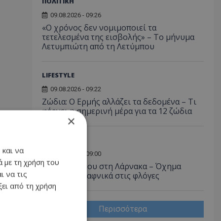
ΠΟΛΙΤΙΚΗ
09.08.2026 - 09:26
«Ο χρόνος δεν νομιμοποιεί τα
τετελεσμένα της εισβολής» – Το μήνυμα
Λετυμπιώτη από τη Λετύμπου
LIFESTYLE
09.08.2026 - 09:22
Ζώδια: Ο Ερμής αλλάζει τα δεδομένα – Τι
φέρνει η σημερινή μέρα για τα 12 ζώδια
×
Α. ΡΕΠΟΡΤΑΖ
 και να
09.08.2026 - 09:00
 με τη χρήση του
Νύχτα τρόμου στη Λάρνακα – Όχημα
ι να τις
τυλίχθηκε ξαφνικά στις φλόγες
ει από τη χρήση
Περισσότερα