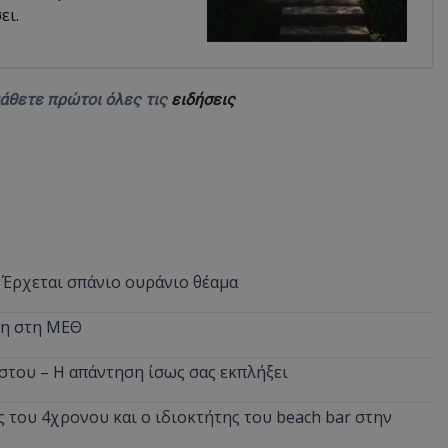
ει.
d
συνεδρία
Αυτό το cookie 
Microsoft Corporation
Doubleclick και
themasports.tothemaonline.com
πληροφορίες σχ
με τον οποίο ο 
χρησιμοποιεί το
μάθετε πρώτοι όλες τις
ειδήσεις
τυχόν διαφημίσ
έχει δει ο τελικ
επισκεφθεί τον 
_METADATA
5 μήνες 4
Αυτό το cookie 
YouTube
εβδομάδες
για να αποθηκεύ
.youtube.com
συγκατάθεση το
επιλογές απορρ
αλληλεπίδρασή 
ιστοσελίδα. Κα
σχετικά με τη 
επισκέπτη σχετι
πολιτικές και ρ
 Έρχεται σπάνιο ουράνιο θέαμα
απορρήτου, εξα
οι προτιμήσεις 
μελλοντικές συν
νη στη ΜΕΘ
29 λεπτά 58
Αυτό το cookie 
Cloudflare Inc.
δευτερόλεπτα
για τη διάκρισ
.onesignal.com
και ρομπότ. Αυτ
στου – Η απάντηση ίσως σας εκπλήξει
για τον ιστότοπ
κάνει έγκυρες α
τη χρήση του ι
 του 4χρονου και ο ιδιοκτήτης του beach bar στην
29 λεπτά 59
Αυτό το cookie 
Cloudflare Inc.