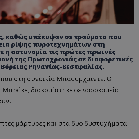
ς, καθώς υπέκυψαν σε τραύματα που
εια ρίψης πυροτεχνημάτων στη
ε η αστυνομία τις πρώτες πρωινές
μονή της Πρωτοχρονιάς σε διαφορετικές
ς Βόρειας Ρηνανίας-Βεστφαλίας.
όπου στη συνοικία Μπάουμχαϊντε. Ο
 Μπράκε, διακομίστηκε σε νοσοκομείο,
ουν.
πτες μάρτυρες και στα δυο δυστυχήματα