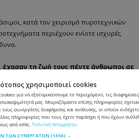
νάσιμοι, κατά τον χειρισμό πυροτεχνικών
ροτεχνήματα περιέχουν ενίοτε ισχυρές
νδυνα.
,
έχασαν τη ζωή τους πέντε άνθρωποι σε
τότοπος χρησιμοποιεί cookies
ookies για να εξατομικεύσουμε το περιεχόμενο, τις διαφημίσεις
ρείας AOK, οι εισαγωγές σε νοσοκομεία
επισκεψιμότητά μας. Μοιραζόμαστε επίσης πληροφορίες σχετικά
 τους συνεργάτες διαφήμισης και ανάλυσης, οι οποίοι ενδέχετα
ενων σε πυροτεχνήματα τα τελευταία δέκα
λλες πληροφορίες που τους έχετε παράσχει ή που έχουν συλλέξ
ι την Πρωτοχρονιά είναι κατά μέσον όρο
ους από εσάς.
Πολιτική Απορρήτου
τι οποιαδήποτε εργάσιμη και 4,4 φορές από
ΩΝ ΤΩΝ ΣΥΝΕΡΓΑΤΏΝ
(1656) →