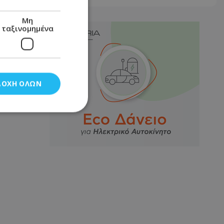
Μη
ταξινομημένα
ΔΟΧΉ ΌΛΩΝ
νομημένα
στη και τη
τητα cookies.
αποθηκεύει το
θεσης του χρήστη
 παρακολούθηση και
τα σύμφωνα με τον
ρρήτου των
ειών.