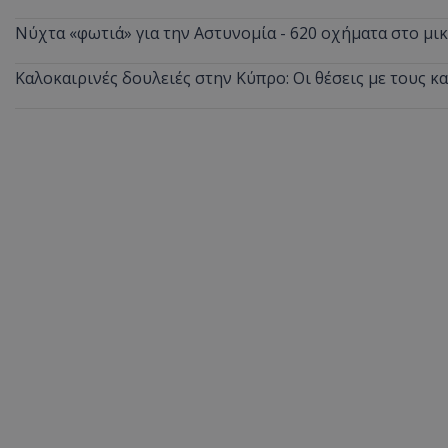
Νύχτα «φωτιά» για την Αστυνομία - 620 οχήματα στο μ
Καλοκαιρινές δουλειές στην Κύπρο: Οι θέσεις με τους κ
ASP.NET_SessionI
msToken
CookieScriptConse