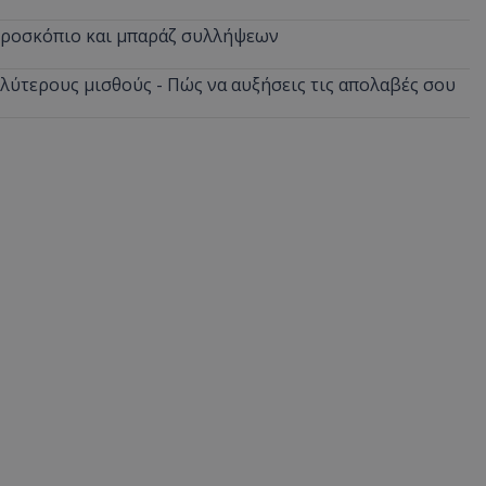
δευτερόλεπτα
για τη διάκρισ
.twitter.com
και ρομπότ. Αυτ
ικροσκόπιο και μπαράζ συλλήψεων
για τον ιστότοπ
κάνει έγκυρες α
τη χρήση του ι
αλύτερους μισθούς - Πώς να αυξήσεις τις απολαβές σου
d
συνεδρία
Αυτό το cookie 
Microsoft Corporation
Doubleclick και
lifenewscy.tothemaonline.com
πληροφορίες σχ
με τον οποίο ο 
χρησιμοποιεί το
τυχόν διαφημίσ
έχει δει ο τελικ
επισκεφθεί τον 
.tiktok.com
1 εβδομάδα 3
Αυτό το cookie 
μέρες
για σκοπούς τα
ασφάλειας, εξα
χρήστες παραμέ
και τα δεδομένα
εξασφαλισμένα
περιηγούνται μ
ιστοσελίδας ή 
τις υπηρεσίες τ
nt
4 εβδομάδες
Αυτό το cookie 
CookieScript
2 μέρες
από την υπηρεσί
www.tothemaonline.com
Script.com για 
προτιμήσεις συ
επισκέπτη Είναι
banner cookie 
να λειτουργεί σ