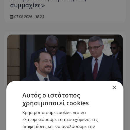
συμμαχίες;»
07.08.2026 - 18:24
×
Αυτός ο ιστότοπος
χρησιμοποιεί cookies
Χρησιμοποιούμε cookies για να
Κυπριακό: Τα «αγκάθια» που θα
εξατομικεύσουμε το περιεχόμενο, τις
κρίνουν τις εξελίξεις και οι διαφωνίες
διαφημίσεις και να αναλύσουμε την
πριν από την κρίσιμη συνάντηση