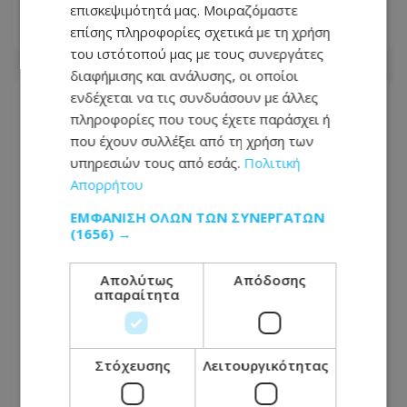
επισκεψιμότητά μας. Μοιραζόμαστε
επίσης πληροφορίες σχετικά με τη χρήση
07.08.2026 - 17:41
του ιστότοπού μας με τους συνεργάτες
διαφήμισης και ανάλυσης, οι οποίοι
ενδέχεται να τις συνδυάσουν με άλλες
πληροφορίες που τους έχετε παράσχει ή
που έχουν συλλέξει από τη χρήση των
υπηρεσιών τους από εσάς.
Πολιτική
Απορρήτου
ΕΜΦΆΝΙΣΗ ΌΛΩΝ ΤΩΝ ΣΥΝΕΡΓΑΤΏΝ
(1656) →
Απολύτως
Απόδοσης
απαραίτητα
Θρίλερ στην ΕΔΕΚ με τις
υποψηφιότητες: Στο μικροσκόπιο η
Στόχευσης
Λειτουργικότητας
Σοφία Χριστοδούλου Μακρή