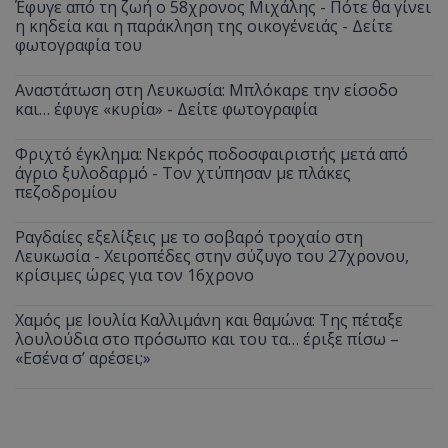
Έφυγε από τη ζωή ο 58χρονος Μιχάλης - Πότε θα γίνει
η κηδεία και η παράκληση της οικογένειάς - Δείτε
φωτογραφία του
Αναστάτωση στη Λευκωσία: Μπλόκαρε την είσοδο
και… έφυγε «κυρία» - Δείτε φωτογραφία
Φριχτό έγκλημα: Νεκρός ποδοσφαιριστής μετά από
άγριο ξυλοδαρμό - Τον χτύπησαν με πλάκες
πεζοδρομίου
Ραγδαίες εξελίξεις με το σοβαρό τροχαίο στη
Λευκωσία - Χειροπέδες στην σύζυγο του 27χρονου,
κρίσιμες ώρες για τον 16χρονο
Χαμός με Ιουλία Καλλιμάνη και θαμώνα: Της πέταξε
λουλούδια στο πρόσωπο και του τα… έριξε πίσω –
«Εσένα σ’ αρέσει;»