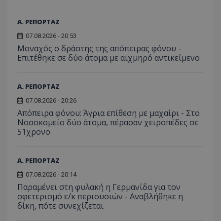
_ga_J7RS52TMNC
.tothemaonline.com
1 χρόνος 1
Αυτό τ
μήνας
χρησιμ
από το
Α. ΡΕΠΟΡΤΑΖ
Analyti
διατήρ
07.08.2026 - 20:53
κατάσ
Μοναχός ο δράστης της απόπειρας φόνου -
περιόδ
σύνδεσ
Επιτέθηκε σε δύο άτομα με αιχμηρό αντικείμενο
Α. ΡΕΠΟΡΤΑΖ
07.08.2026 - 20:26
Απόπειρα φόνου: Άγρια επίθεση με μαχαίρι - Στο
Νοσοκομείο δύο άτομα, πέρασαν χειροπέδες σε
51χρονο
Α. ΡΕΠΟΡΤΑΖ
07.08.2026 - 20:14
Παραμένει στη φυλακή η Γερμανίδα για τον
σφετερισμό ε/κ περιουσιών - Αναβλήθηκε η
δίκη, πότε συνεχίζεται