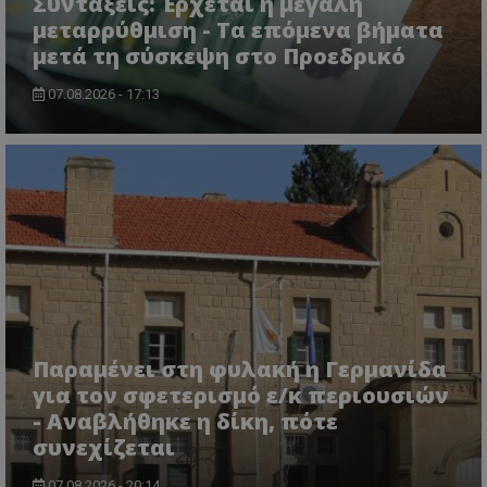
Συντάξεις: Έρχεται η μεγάλη
μεταρρύθμιση - Τα επόμενα βήματα
μετά τη σύσκεψη στο Προεδρικό
07.08.2026 - 17:13
CookieScriptConsent
CookieScript
www.tothemaonline.com
Παραμένει στη φυλακή η Γερμανίδα
για τον σφετερισμό ε/κ περιουσιών
- Αναβλήθηκε η δίκη, πότε
συνεχίζεται
07.08.2026 - 20:14