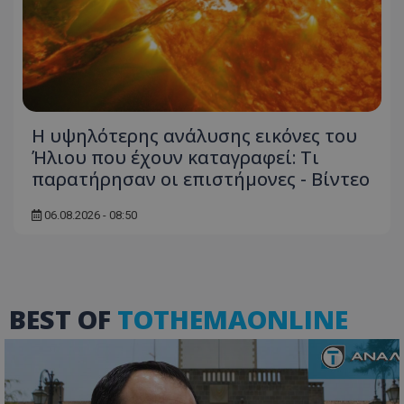
Η υψηλότερης ανάλυσης εικόνες του
Ήλιου που έχουν καταγραφεί: Τι
παρατήρησαν οι επιστήμονες - Βίντεο
ASP.NET_SessionId
Microsoft Corporation
themasports.tothemaonline.co
06.08.2026 - 08:50
BEST OF
TOTHEMAONLINE