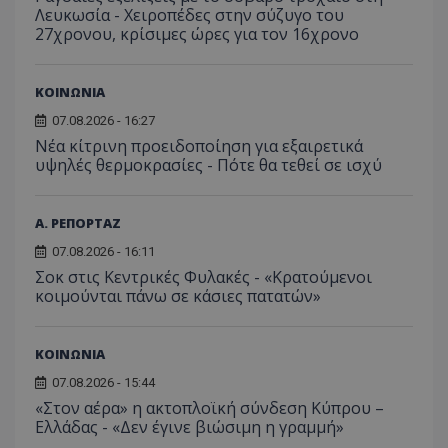
από 
του χρήστη γ
Λευκωσία - Χειροπέδες στην σύζυγο του
Analyti
για ν
ανάλυση των
διατήρ
27χρονου, κρίσιμες ώρες για τον 16χρονο
παρα
επιδόσεων.
κατάσ
προβ
περιόδ
ενσω
σύνδεσ
βίντε
ΚΟΙΝΩΝΙΑ
C
1 μήνας
Αυτό τ
Adform
guest_id
1 χρόνος 1
Αυτό
Twitter Inc.
χρησιμ
.adform.net
μήνας
ρυθμ
.twitter.com
07.08.2026 - 16:27
για τον
το Tw
προσδι
Νέα κίτρινη προειδοποίηση για εξαιρετικά
αναγ
συχνότ
να π
υψηλές θερμοκρασίες - Πότε θα τεθεί σε ισχύ
επισκέ
τον 
τον τρ
του 
οποίο 
επισκέπ
Α. ΡΕΠΟΡΤΑΖ
πρόσβα
ιστοσε
07.08.2026 - 16:11
Συλλέγε
για τις
Σοκ στις Κεντρικές Φυλακές - «Κρατούμενοι
του χρ
κοιμούνται πάνω σε κάσιες πατατών»
ιστοσε
ποιες σ
έχουν 
_ga_J7RS52TMNC
.tothemaonline.com
1 χρόνος 1
Αυτό τ
ΚΟΙΝΩΝΙΑ
μήνας
χρησιμ
από το
07.08.2026 - 15:44
Analyti
«Στον αέρα» η ακτοπλοϊκή σύνδεση Κύπρου –
διατήρ
κατάσ
Ελλάδας - «Δεν έγινε βιώσιμη η γραμμή»
περιόδ