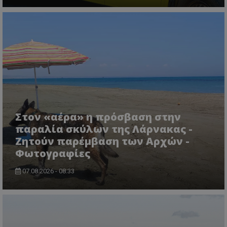
CookieScriptConsent
CookieScript
www.tothemaonline.com
Στον «αέρα» η πρόσβαση στην
παραλία σκύλων της Λάρνακας -
Ζητούν παρέμβαση των Αρχών -
Φωτογραφίες
07.08.2026 - 08:33
usprivacy
.themasports.tothemaonline.co