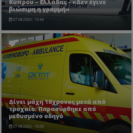
Κύπρου – Ελλάδας - «Δεν έγινε
lifenewscy.tothemaonline.com
βιώσιμη η γραμμή»
07.08.2026 - 15:44
msToken
.tiktok.com
Δίνει μάχη 16χρονος μετά από
τροχαίο: Παρασύρθηκε από
μεθυσμένο οδηγό
07.08.2026 - 10:05