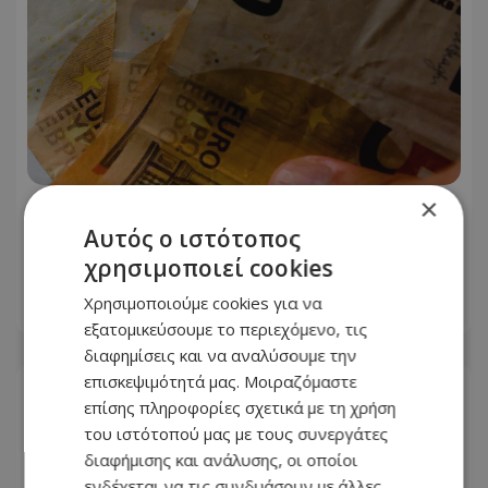
×
Αυτή είναι η ηλεκτρική συσκευή που
Αυτός ο ιστότοπος
«καίει» όσο 65 ψυγεία: Σχεδόν 5.000
watt την ώρα
χρησιμοποιεί cookies
Χρησιμοποιούμε cookies για να
06.08.2026 - 20:55
εξατομικεύσουμε το περιεχόμενο, τις
διαφημίσεις και να αναλύσουμε την
επισκεψιμότητά μας. Μοιραζόμαστε
επίσης πληροφορίες σχετικά με τη χρήση
του ιστότοπού μας με τους συνεργάτες
διαφήμισης και ανάλυσης, οι οποίοι
ενδέχεται να τις συνδυάσουν με άλλες