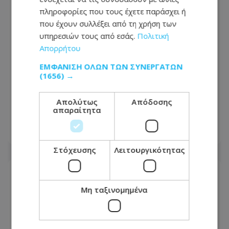
πληροφορίες που τους έχετε παράσχει ή
που έχουν συλλέξει από τη χρήση των
υπηρεσιών τους από εσάς.
Πολιτική
Απορρήτου
ΕΜΦΆΝΙΣΗ ΌΛΩΝ ΤΩΝ ΣΥΝΕΡΓΑΤΏΝ
(1656) →
Νοσηλευτής ακινητοποίησε βίαιο
ασθενή με λαβές ζίου-ζίτσου στην
Απολύτως
Απόδοσης
απαραίτητα
Αυσραλία - Δείτε βίντεο
06.08.2026 - 19:25
Στόχευσης
Λειτουργικότητας
Μη ταξινομημένα