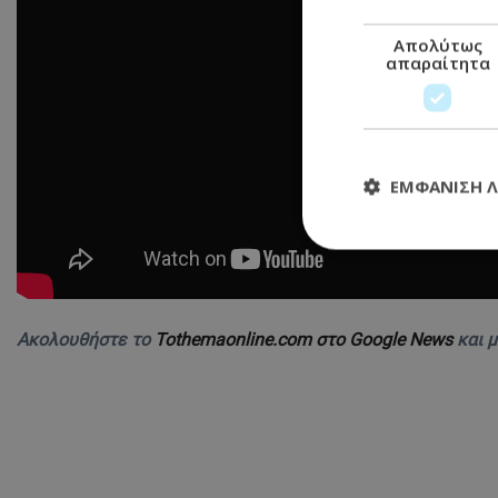
Απολύτως
απαραίτητα
ΕΜΦΆΝΙΣΗ 
Απολύτω
Τα απολύτως απαραί
Ακολουθήστε το
Tothemaonline.com στο Google News
και 
διαχείριση λογαρια
Ονοματεπώνυμο
usprivacy