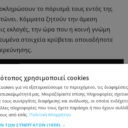
λοκληρώσουν το πόρισμά τους εντός της
τώνει. Κόμματα ζητούν την άμεση
ς εκλογές, την ώρα που η κοινή γνώμη
κευμένα στοιχεία κρύβεται οποιαδήποτε
ιερεύνησης.
τότοπος χρησιμοποιεί cookies
ookies για να εξατομικεύσουμε το περιεχόμενο, τις διαφημίσεις
επισκεψιμότητά μας. Μοιραζόμαστε επίσης πληροφορίες σχετικά
 τους συνεργάτες διαφήμισης και ανάλυσης, οι οποίοι ενδέχετα
λλες πληροφορίες που τους έχετε παράσχει ή που έχουν συλλέξ
ους από εσάς.
Πολιτική Απορρήτου
ΩΝ ΤΩΝ ΣΥΝΕΡΓΑΤΏΝ
(1656) →