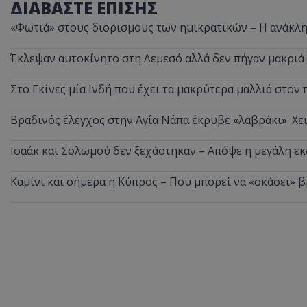
ΔΙΑΒΑΣΤΕ ΕΠΙΣΗΣ
ASP.NET_SessionI
«Φωτιά» στους διορισμούς των ημικρατικών – Η ανάκλη
Έκλεψαν αυτοκίνητο στη Λεμεσό αλλά δεν πήγαν μακριά
Στο Γκίνες μία Ινδή που έχει τα μακρύτερα μαλλιά στον 
VISITOR_PRIVACY
Βραδινός έλεγχος στην Αγία Νάπα έκρυβε «λαβράκι»: Χε
Ισαάκ και Σολωμού δεν ξεχάστηκαν – Απόψε η μεγάλη 
Καμίνι και σήμερα η Κύπρος – Πού μπορεί να «σκάσει» 
__cf_bm
__cf_bm