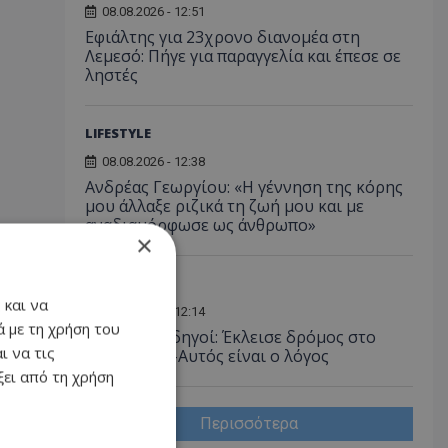
08.08.2026 - 12:51
Εφιάλτης για 23χρονο διανομέα στη
Λεμεσό: Πήγε για παραγγελία και έπεσε σε
ληστές
LIFESTYLE
08.08.2026 - 12:38
Ανδρέας Γεωργίου: «Η γέννηση της κόρης
μου άλλαξε ριζικά τη ζωή μου και με
αναδιαμόρφωσε ως άνθρωπο»
×
Α. ΡΕΠΟΡΤΑΖ
 και να
08.08.2026 - 12:14
 με τη χρήση του
Προσοχή οδηγοί: Έκλεισε δρόμος στο
ι να τις
Παραλίμνι –Αυτός είναι ο λόγος
ει από τη χρήση
Περισσότερα