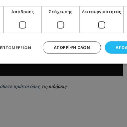
Απόδοσης
Στόχευσης
Λειτουργικότητας
ΛΕΠΤΟΜΕΡΕΙΏΝ
ΑΠΌΡΡΙΨΗ ΌΛΩΝ
ΑΠΟ
ς απαραίτητα
Απόδοσης
Στόχευσης
Λειτουργικότητας
Μη ταξι
τητα cookies επιτρέπουν βασικές λειτουργίες του ιστότοπου, όπως τη σύνδεση χρή
μάθετε πρώτοι όλες τις
ειδήσεις
σμού. Ο ιστότοπος δεν μπορεί να χρησιμοποιηθεί σωστά χωρίς τα απολύτως απαραί
Προμηθευτής
/
Πεδίο
Λήξη
Περιγραφή
.lifenewscy.tothemaonline.com
1 χρόνος 3
Αυτό το cookie 
εβδομάδες
κράτος συγκατά
σχετικά με την
την ιδιωτικότη
κανονισμό απο
Ηνωμένων Πολιτ