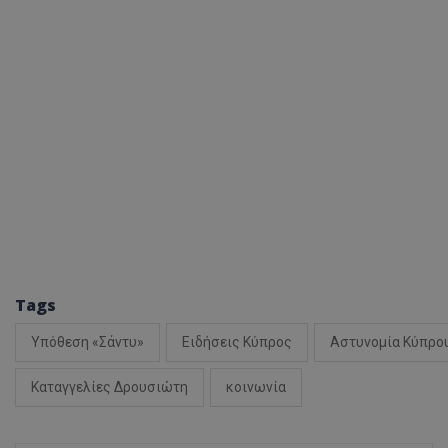
ASP.NET_SessionI
msToken
Tags
Υπόθεση «Σάντυ»
Ειδήσεις Κύπρος
Αστυνομία Κύπρο
CookieScriptConse
Καταγγελίες Δρουσιώτη
κοινωνία