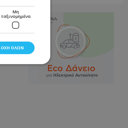
Μη
ταξινομημένα
ΔΟΧΉ ΌΛΩΝ
νομημένα
στη και τη
τητα cookies.
αποθηκεύει το
θεσης του χρήστη
 παρακολούθηση και
τα σύμφωνα με τον
ρρήτου των
ειών.