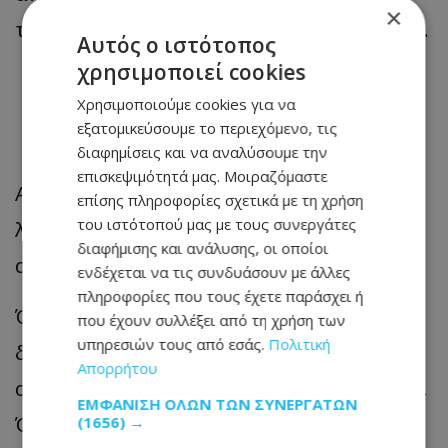
×
τηλέφωνό της είχε ήδη αρχίσει να χτυπά.
Αυτός ο ιστότοπος
χρησιμοποιεί cookies
Η στιγμή της αποκάλυψης
Χρησιμοποιούμε cookies για να
και το τέλος της σχέσης
εξατομικεύσουμε το περιεχόμενο, τις
διαφημίσεις και να αναλύσουμε την
επισκεψιμότητά μας. Μοιραζόμαστε
Αρχικά αγνόησε τις κλήσεις του, όμως
επίσης πληροφορίες σχετικά με τη χρήση
του ιστότοπού μας με τους συνεργάτες
λίγο αργότερα είδε τα φώτα του
διαφήμισης και ανάλυσης, οι οποίοι
αυτοκινήτου του έξω από το σπίτι της.
ενδέχεται να τις συνδυάσουν με άλλες
πληροφορίες που τους έχετε παράσχει ή
Όταν τελικά του αποκάλυψε ότι είχε
που έχουν συλλέξει από τη χρήση των
υπηρεσιών τους από εσάς.
Πολιτική
διαβάσει τις συνομιλίες, εκείνος
Απορρήτου
αντέδρασε πανικόβλητος:«Θεέ μου… Όχι.
ΕΜΦΆΝΙΣΗ ΌΛΩΝ ΤΩΝ ΣΥΝΕΡΓΑΤΏΝ
Όχι. Ω όχι». Παρά τη συζήτηση που
(1656) →