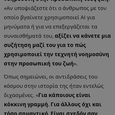
«Αν υποψιάζεστε ότι ο άνθρωπος με τον
οποίο βγαίνετε χρησιμοποιεί AI για
μηνύματα ή για να επεξεργάζεται τα
msToken
.tiktok.com
συναισθήματά του,
αξίζει να κάνετε μια
συζήτηση μαζί του για το πώς
χρησιμοποιεί την τεχνητή νοημοσύνη
στην προσωπική του ζωή
»
.
Όπως σημειώνει, οι αντιδράσεις του
κόσμου στην ιστορία της ήταν εντελώς
διχασμένες. «
Για κάποιους είναι
CookieScriptConsent
CookieScript
www.tothemaonline.com
κόκκινη γραμμή. Για άλλους όχι και
τόσο σημαντικό. Είναι σχεδόν σαν