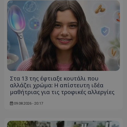
τον 
τον τρ
του 
οποίο 
επισκέπ
πρόσβα
ιστοσε
Συλλέγε
για τις
του χρ
ιστοσε
ποιες σ
έχουν 
_ga_J7RS52TMNC
.tothemaonline.com
1 χρόνος 1
Αυτό τ
μήνας
χρησιμ
από το
Analyti
διατήρ
κατάσ
περιόδ
Στα 13 της έφτιαξε κουτάλι που
σύνδεσ
αλλάζει χρώμα: Η απίστευτη ιδέα
μαθήτριας για τις τροφικές αλλεργίες
09.08.2026 - 20:17