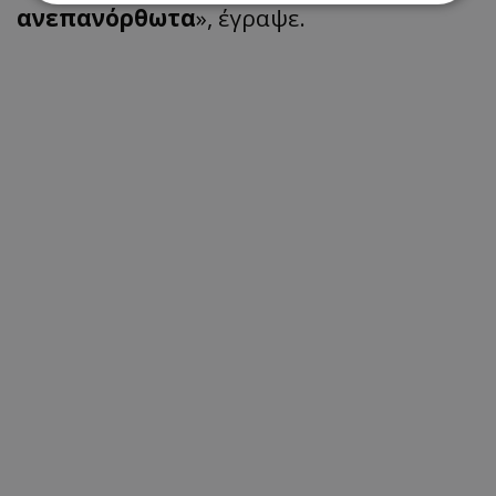
ανεπανόρθωτα
», έγραψε.
Απολύτως απαραίτητα
Απόδοσης
Στόχευσης
Λειτουργικότητας
Μη ταξινομημένα
Τα απολύτως απαραίτητα cookies επιτρέπουν
βασικές λειτουργίες του ιστότοπου, όπως τη
σύνδεση χρήστη και τη διαχείριση λογαριασμού.
Ο ιστότοπος δεν μπορεί να χρησιμοποιηθεί σωστά
χωρίς τα απολύτως απαραίτητα cookies.
Ονοματεπώνυμο
Προμηθευτής
/
Πεδίο
usprivacy
.lifenewscy.tothemaonline.com