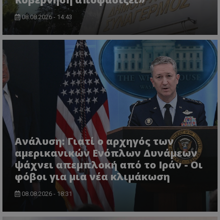
08.08.2026 - 14:43
VISITOR_PRIVACY_METADATA
YouTube
.youtube.com
Ανάλυση: Γιατί ο αρχηγός των
αμερικανικών Ενόπλων Δυνάμεων
ψάχνει απεμπλοκή από το Ιράν - Οι
φόβοι για μια νέα κλιμάκωση
08.08.2026 - 18:31