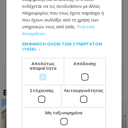
ενδέχεται να τις συνδυάσουν με άλλες
πληροφορίες που τους έχετε παράσχει ή
που έχουν συλλέξει από τη χρήση των
υπηρεσιών τους από εσάς.
Πολιτική
Βραδινός έλεγχος στην Αγία Νάπα
Απορρήτου
έκρυβε «λαβράκι»: Χειροπέδες σε δύο
ΕΜΦΆΝΙΣΗ ΌΛΩΝ ΤΩΝ ΣΥΝΕΡΓΑΤΏΝ
νεαρούς
(1656) →
08.08.2026 - 09:45
Απολύτως
Απόδοσης
απαραίτητα
BEST OF
TOTHEMAONLINE
Στόχευσης
Λειτουργικότητας
Μη ταξινομημένα