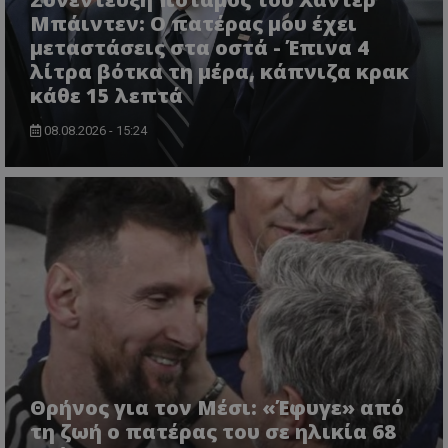
Μπάιντεν: Ο πατέρας μου έχει
μεταστάσεις στα οστά - Έπινα 4
λίτρα βότκα τη μέρα, κάπνιζα κρακ
κάθε 15 λεπτά
CookieScriptConsent
CookieScript
08.08.2026 - 15:24
www.tothemaonline.com
usprivacy
.themasports.tothemaonline.co
Θρήνος για τον Μέσι: «Έφυγε» από
τη ζωή ο πατέρας του σε ηλικία 68