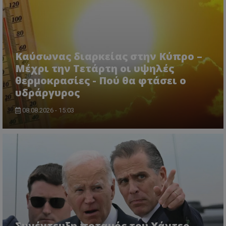
ASP.NET_SessionId
Microsoft Corporation
lifenewscy.tothemaonline.com
Καύσωνας διαρκείας στην Κύπρο –
Μέχρι την Τετάρτη οι υψηλές
θερμοκρασίες - Πού θα φτάσει ο
υδράργυρος
08.08.2026 - 15:03
msToken
.tiktok.com
Συνέντευξη ποταμός του Χάντερ