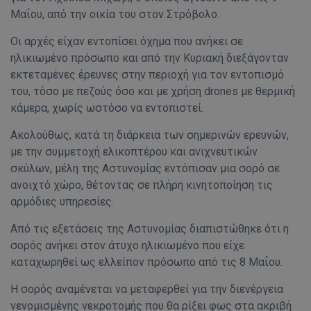
Μαΐου, από την οικία του στον Στρόβολο.
Οι αρχές είχαν εντοπίσει όχημα που ανήκει σε
ηλικιωμένο πρόσωπο και από την Κυριακή διεξάγονταν
εκτεταμένες έρευνες στην περιοχή για τον εντοπισμό
του, τόσο με πεζούς όσο και με χρήση drones με θερμική
κάμερα, χωρίς ωστόσο να εντοπιστεί.
Ακολούθως, κατά τη διάρκεια των σημερινών ερευνών,
με την συμμετοχή ελικοπτέρου και ανιχνευτικών
σκύλων, μέλη της Αστυνομίας εντόπισαν μια σορό σε
ανοιχτό χώρο, θέτοντας σε πλήρη κινητοποίηση τις
αρμόδιες υπηρεσίες.
Από τις εξετάσεις της Αστυνομίας διαπιστώθηκε ότι η
σορός ανήκει στον άτυχο ηλικιωμένο που είχε
καταχωρηθεί ως ελλείπον πρόσωπο από τις 8 Μαΐου.
Η σορός αναμένεται να μεταφερθεί για την διενέργεια
νενομισμένης νεκροτομής που θα ρίξει φως στα ακριβή