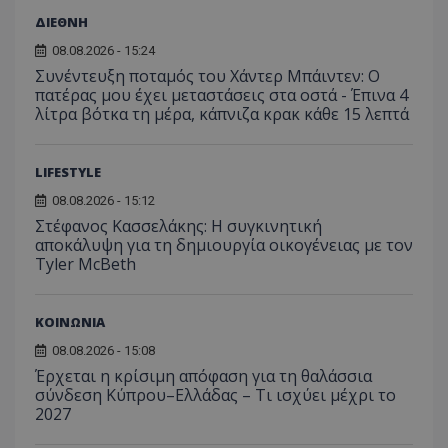
YSC
συνεδρία
Αυτό
Google LLC
παρακολούθη
μήνας
χρησιμ
έχει 
.youtube.com
της συμπερι
ΔΙΕΘΝΗ
από το
από 
του χρήστη γ
Analyti
για ν
ανάλυση των
διατήρ
08.08.2026 - 15:24
παρα
επιδόσεων.
κατάσ
προβ
Συνέντευξη ποταμός του Χάντερ Μπάιντεν: Ο
περιόδ
ενσω
πατέρας μου έχει μεταστάσεις στα οστά - Έπινα 4
σύνδεσ
βίντε
λίτρα βότκα τη μέρα, κάπνιζα κρακ κάθε 15 λεπτά
C
1 μήνας
Αυτό τ
Adform
guest_id
1 χρόνος 1
Αυτό
Twitter Inc.
χρησιμ
.adform.net
μήνας
ρυθμ
.twitter.com
για τον
το Tw
προσδι
αναγ
LIFESTYLE
συχνότ
να π
επισκέ
τον 
08.08.2026 - 15:12
τον τρ
του 
οποίο 
Στέφανος Κασσελάκης: Η συγκινητική
επισκέπ
αποκάλυψη για τη δηµιουργία οικογένειας με τον
πρόσβα
Tyler McBeth
ιστοσε
Συλλέγε
για τις
του χρ
ιστοσε
ΚΟΙΝΩΝΙΑ
ποιες σ
έχουν 
08.08.2026 - 15:08
Έρχεται η κρίσιμη απόφαση για τη θαλάσσια
_ga_J7RS52TMNC
.tothemaonline.com
1 χρόνος 1
Αυτό τ
μήνας
χρησιμ
σύνδεση Κύπρου–Ελλάδας – Τι ισχύει μέχρι το
από το
2027
Analyti
διατήρ
κατάσ