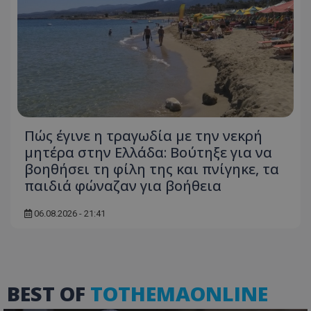
ASP.NET_SessionId
Microsoft Corporation
themasports.tothemaonline.co
Πώς έγινε η τραγωδία με την νεκρή
μητέρα στην Ελλάδα: Βούτηξε για να
βοηθήσει τη φίλη της και πνίγηκε, τα
παιδιά φώναζαν για βοήθεια
VISITOR_PRIVACY_METADATA
YouTube
06.08.2026 - 21:41
.youtube.com
BEST OF
TOTHEMAONLINE