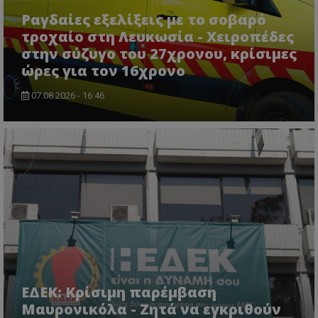
Ραγδαίες εξελίξεις με το σοβαρό
τροχαίο στη Λευκωσία - Χειροπέδες
στην σύζυγο του 27χρονου, κρίσιμες
msToken
.tiktok.com
ώρες για τον 16χρονο
07.08.2026 - 16:46
CookieScriptConsent
CookieScript
www.tothemaonline.com
ΕΔΕΚ: Κρίσιμη παρέμβαση
Μαυρονικόλα - Ζητά να εγκριθούν