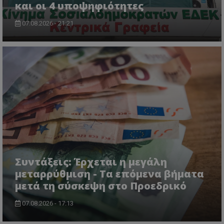
και οι 4 υποψηφιότητες
07.08.2026 - 21:21
usprivacy
.themasports.tothemaonline.co
Συντάξεις: Έρχεται η μεγάλη
μεταρρύθμιση - Τα επόμενα βήματα
μετά τη σύσκεψη στο Προεδρικό
07.08.2026 - 17:13