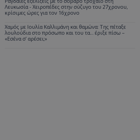
Ραγδαίες εξελίξεις με το σοβαρό τροχαίο στη
Λευκωσία - Χειροπέδες στην σύζυγο του 27χρονου,
κρίσιμες ώρες για τον 16χρονο
Χαμός με Ιουλία Καλλιμάνη και θαμώνα: Της πέταξε
λουλούδια στο πρόσωπο και του τα… έριξε πίσω –
«Εσένα σ’ αρέσει;»