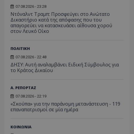
τον τρ
του 
οποίο 
07.08.2026 - 23:28
επισκέπ
Ντόναλντ Τραμπ: Προσφεύγει στο Ανώτατο
πρόσβα
ιστοσε
Δικαστήριο κατά της απόφασης που του
Συλλέγε
απαγορεύει να κατασκευάσει αίθουσα χορού
για τις
στον Λευκό Οίκο
του χρ
ιστοσε
ποιες σ
έχουν 
ΠΟΛΙΤΙΚΗ
_ga_J7RS52TMNC
.tothemaonline.com
1 χρόνος 1
Αυτό τ
μήνας
χρησιμ
07.08.2026 - 22:48
από το
ΔΗΣΥ: Αυτή αναλαμβάνει Ειδική Σύμβουλος για
Analyti
διατήρ
το Κράτος Δικαίου
κατάσ
περιόδ
σύνδεσ
Α. ΡΕΠΟΡΤΑΖ
07.08.2026 - 22:19
«Σκούπα» για την παράνομη μετανάστευση - 119
επαναπατρισμοί σε μία ημέρα
ΚΟΙΝΩΝΙΑ