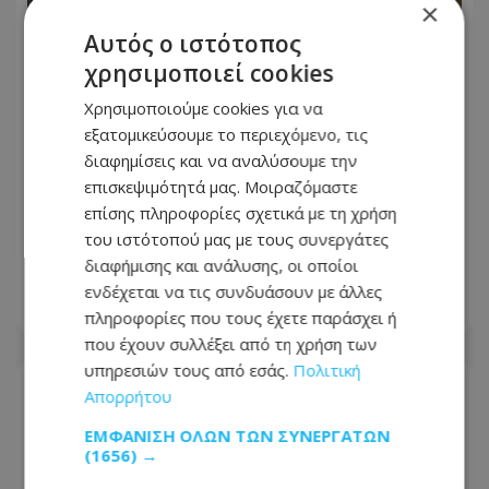
×
Αυτός ο ιστότοπος
χρησιμοποιεί cookies
Χρησιμοποιούμε cookies για να
εξατομικεύσουμε το περιεχόμενο, τις
διαφημίσεις και να αναλύσουμε την
Χωρίς τις αισθήσεις της ανασύρθηκε
επισκεψιμότητά μας. Μοιραζόμαστε
53χρονη από ακάλυπτο
επίσης πληροφορίες σχετικά με τη χρήση
πολυκατοικίας στο Γουδί - Έπεσε από
του ιστότοπού μας με τους συνεργάτες
τον 5ο όροφο πολυκατοικίας
διαφήμισης και ανάλυσης, οι οποίοι
ενδέχεται να τις συνδυάσουν με άλλες
07.08.2026 - 09:12
πληροφορίες που τους έχετε παράσχει ή
που έχουν συλλέξει από τη χρήση των
υπηρεσιών τους από εσάς.
Πολιτική
Απορρήτου
ΕΜΦΆΝΙΣΗ ΌΛΩΝ ΤΩΝ ΣΥΝΕΡΓΑΤΏΝ
(1656) →