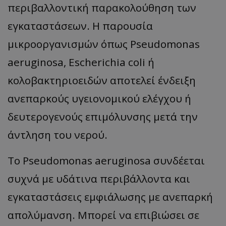
περιβαλλοντική παρακολούθηση των
ASP.NET_SessionId
Microsoft Corporation
themasports.tothemaonline.co
εγκαταστάσεων. Η παρουσία
μικροοργανισμών όπως Pseudomonas
aeruginosa, Escherichia coli ή
κολοβακτηριοειδών αποτελεί ένδειξη
ανεπαρκούς υγειονομικού ελέγχου ή
δευτερογενούς επιμόλυνσης μετά την
άντληση του νερού.
VISITOR_PRIVACY_METADATA
YouTube
Το Pseudomonas aeruginosa συνδέεται
.youtube.com
συχνά με υδάτινα περιβάλλοντα και
εγκαταστάσεις εμφιάλωσης με ανεπαρκή
απολύμανση. Μπορεί να επιβιώσει σε