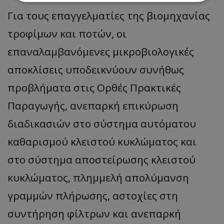
Για τους επαγγελματίες της βιομηχανίας
Απολύτως απαραίτητα
Απόδοσης
τροφίμων και ποτών, οι
Στόχευσης
Λειτουργικότητας
επαναλαμβανόμενες μικροβιολογικές
Μη ταξινομημένα
αποκλίσεις υποδεικνύουν συνήθως
Τα απολύτως απαραίτητα cookies επιτρέπουν
βασικές λειτουργίες του ιστότοπου, όπως τη
προβλήματα στις Ορθές Πρακτικές
σύνδεση χρήστη και τη διαχείριση λογαριασμού.
Ο ιστότοπος δεν μπορεί να χρησιμοποιηθεί σωστά
χωρίς τα απολύτως απαραίτητα cookies.
Παραγωγής, ανεπαρκή επικύρωση
Ονοματεπώνυμο
Προμηθευτής
/
Πεδίο
διαδικασιών στο σύστημα αυτόματου
usprivacy
.lifenewscy.tothemaonline.com
καθαρισμού κλειστού κυκλώματος και
στο σύστημα αποστείρωσης κλειστού
κυκλώματος, πλημμελή απολύμανση
γραμμών πλήρωσης, αστοχίες στη
συντήρηση φίλτρων και ανεπαρκή