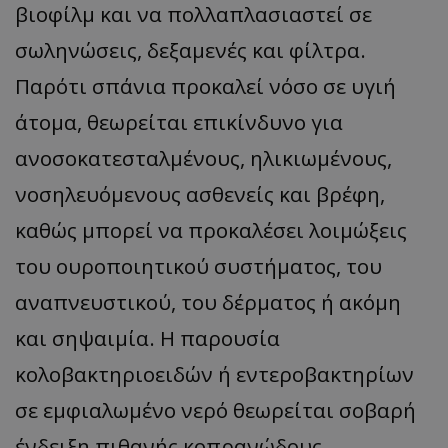
βιοφίλμ και να πολλαπλασιαστεί σε
σωληνώσεις, δεξαμενές και φίλτρα.
Παρότι σπάνια προκαλεί νόσο σε υγιή
άτομα, θεωρείται επικίνδυνο για
ανοσοκατεσταλμένους, ηλικιωμένους,
νοσηλευόμενους ασθενείς και βρέφη,
καθώς μπορεί να προκαλέσει λοιμώξεις
του ουροποιητικού συστήματος, του
__cf_bm
Cloudflare Inc.
.onesignal.com
αναπνευστικού, του δέρματος ή ακόμη
και σηψαιμία. Η παρουσία
κολοβακτηριοειδών ή εντεροβακτηρίων
σε εμφιαλωμένο νερό θεωρείται σοβαρή
ένδειξη πιθανής κοπρανώδους