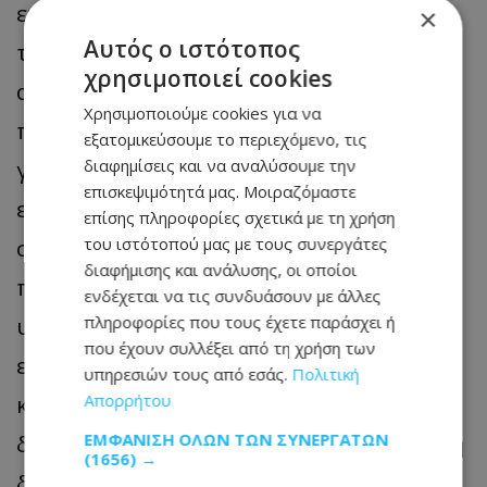
επιμόλυνση κατά την επεξεργασία και
×
Αυτός ο ιστότοπος
την επιμόλυνση κατά την εμφιάλωση,
χρησιμοποιεί cookies
αποθήκευση ή διανομή. Η ρύπανση της
Χρησιμοποιούμε cookies για να
πηγής μπορεί να προκληθεί από
εξατομικεύσουμε το περιεχόμενο, τις
γεωργικές απορροές, διείσδυση
διαφημίσεις και να αναλύσουμε την
επισκεψιμότητά μας. Μοιραζόμαστε
επιφανειακών υδάτων, προβλήματα
επίσης πληροφορίες σχετικά με τη χρήση
στεγανότητας γεωτρήσεων ή
του ιστότοπού μας με τους συνεργάτες
διαφήμισης και ανάλυσης, οι οποίοι
περιβαλλοντική επιβάρυνση του
ενδέχεται να τις συνδυάσουν με άλλες
υδροφορέα. Σε αυτές τις περιπτώσεις
πληροφορίες που τους έχετε παράσχει ή
που έχουν συλλέξει από τη χρήση των
ενδέχεται να ανιχνευθούν
υπηρεσιών τους από εσάς.
Πολιτική
κολοβακτηριοειδή, εντερόκοκκοι ή άλλοι
Απορρήτου
δείκτες κοπρανώδους ρύπανσης. Κατά τη
ΕΜΦΆΝΙΣΗ ΌΛΩΝ ΤΩΝ ΣΥΝΕΡΓΑΤΏΝ
(1656) →
διαδικασία επεξεργασίας, το νερό