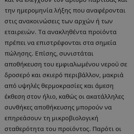
τον 
τον τρ
του 
οποίο 
την ημερομηνία λήξης που αναφέρονται
επισκέπ
πρόσβα
στις ανακοινώσεις των αρχών ή των
ιστοσε
Συλλέγε
για τις
εταιρειών. Τα ανακληθέντα προϊόντα
του χρ
ιστοσε
ποιες σ
πρέπει να επιστρέφονται στα σημεία
έχουν 
πώλησης. Επίσης, συνιστάται
_ga_J7RS52TMNC
.tothemaonline.com
1 χρόνος 1
Αυτό τ
μήνας
χρησιμ
από το
αποθήκευση του εμφιαλωμένου νερού σε
Analyti
διατήρ
δροσερό και σκιερό περιβάλλον, μακριά
κατάσ
περιόδ
σύνδεσ
από υψηλές θερμοκρασίες και άμεση
έκθεση στον ήλιο, καθώς οι ακατάλληλες
συνθήκες αποθήκευσης μπορούν να
επηρεάσουν τη μικροβιολογική
σταθερότητα του προϊόντος. Παρότι οι