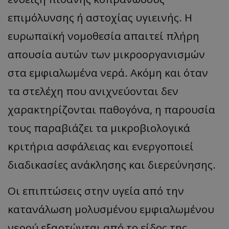
επιμόλυνσης ή αστοχίας υγιεινής. Η
__cf_bm
Cloudflare Inc.
.twitter.com
ευρωπαϊκή νομοθεσία απαιτεί πλήρη
απουσία αυτών των μικροοργανισμών
στα εμφιαλωμένα νερά. Ακόμη και όταν
τα στελέχη που ανιχνεύονται δεν
χαρακτηρίζονται παθογόνα, η παρουσία
τους παραβιάζει τα μικροβιολογικά
ASP.NET_SessionId
Microsoft Corporation
κριτήρια ασφάλειας και ενεργοποιεί
lifenewscy.tothemaonline.com
διαδικασίες ανάκλησης και διερεύνησης.
Οι επιπτώσεις στην υγεία από την
κατανάλωση μολυσμένου εμφιαλωμένου
νερού εξαρτώνται από το είδος της