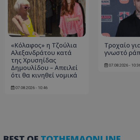
ASP.NET_SessionI
«Κόλαφος» η Τζούλια
Τροχαίο γι
Αλεξανδράτου κατά
γνωστό ράπ
της Χρυσηίδας
07.08.2026 - 10:3
Δημουλίδου – Απειλεί
msToken
ότι θα κινηθεί νομικά
07.08.2026 - 10:46
CookieScriptConse
BEST OF
TOTHEMAONLINE