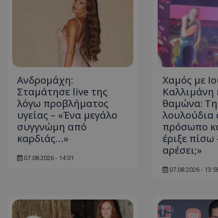
ASP.NET_SessionI
VISITOR_PRIVACY
Ανδρομάχη:
Χαμός με Ι
Σταμάτησε live της
Καλλιμάνη 
λόγω προβλήματος
θαμώνα: Τη
υγείας – «Ένα μεγάλο
λουλούδια 
συγγνώμη από
πρόσωπο κα
καρδιάς…»
έριξε πίσω 
αρέσει;»
07.08.2026 - 14:01
__cf_bm
07.08.2026 - 13:5
__cf_bm