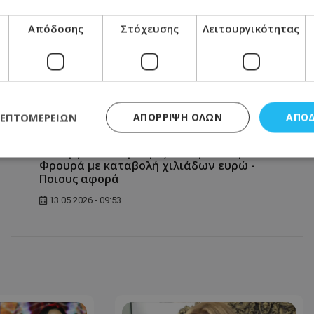
Μοιράσου αυτό το άρθρο
Απόδοσης
Στόχευσης
Λειτουργικότητας
ΛΕΠΤΟΜΕΡΕΙΏΝ
ΑΠΌΡΡΙΨΗ ΌΛΩΝ
ΑΠΟ
ΕΠΌΜΕΝΟ ΆΡΘΡΟ
Υπουργικό: Αναβαθμίζεται η Εθνική
Φρουρά με καταβολή χιλιάδων ευρώ -
Ποιους αφορά
ς απαραίτητα
Απόδοσης
Στόχευσης
Λειτουργικότητας
Μη ταξι
13.05.2026 - 09:53
τητα cookies επιτρέπουν βασικές λειτουργίες του ιστότοπου, όπως τη σύνδεση χρή
σμού. Ο ιστότοπος δεν μπορεί να χρησιμοποιηθεί σωστά χωρίς τα απολύτως απαραί
Προμηθευτής
/
Πεδίο
Λήξη
Περιγραφή
.lifenewscy.tothemaonline.com
1 χρόνος 3
Αυτό το cookie 
εβδομάδες
κράτος συγκατά
σχετικά με την
την ιδιωτικότη
κανονισμό απο
Ηνωμένων Πολιτ