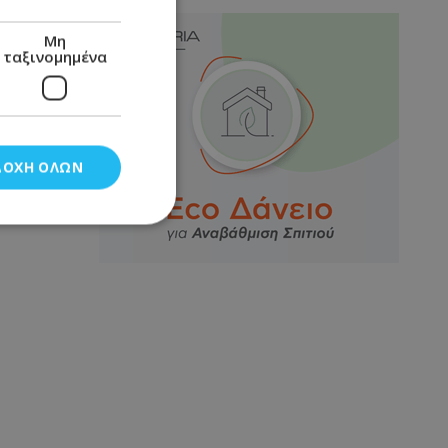
Μη
ταξινομημένα
ΔΟΧΉ ΌΛΩΝ
νομημένα
στη και τη
τητα cookies.
αποθηκεύει το
θεσης του χρήστη
 παρακολούθηση και
τα σύμφωνα με τον
ρρήτου των
ειών.