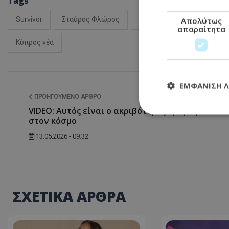
Tags
Survivor
Σταύρος Φλώρος
Ειδήσεις Κύπρος
Απολύτως
απαραίτητα
Κύπρος νέα
ΕΜΦΆΝΙΣΗ 
ΠΡΟΗΓΟΎΜΕΝΟ ΆΡΘΡΟ
VIDEO: Αυτός είναι ο ακριβότερος δρόμος
στον κόσμο
Απολύτω
13.05.2026 - 09:32
Τα απολύτως απαραί
διαχείριση λογαρια
Ονοματεπώνυμο
ΣΧΕΤΙΚΑ ΑΡΘΡΑ
usprivacy