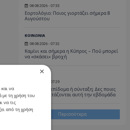
08.08.2026 - 07:33
Εορτολόγιο: Ποιος γιορτάζει σήμερα 8
Αυγούστου
ΚΟΙΝΩΝΙΑ
08.08.2026 - 07:32
Καμίνι και σήμερα η Κύπρος – Πού μπορεί
να «σκάσει» βροχή
×
ΚΟΙΝΩΝΙΑ
08.08.2026 - 07:29
 και να
Περιμένεις επίδομα ή σύνταξη; Δες ποιες
αιτήσεις εξετάζονται αυτή την εβδομάδα
 με τη χρήση του
ι να τις
ει από τη χρήση
Περισσότερα