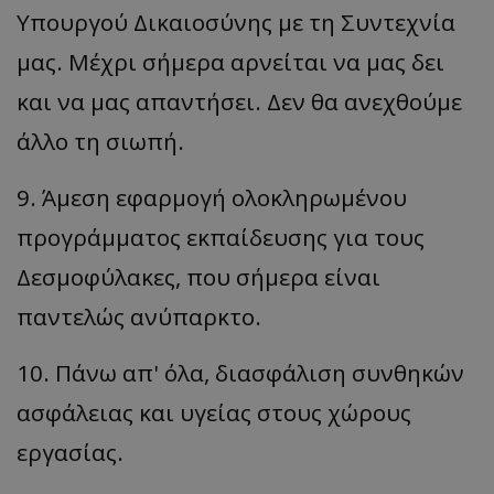
Υπουργού Δικαιοσύνης με τη Συντεχνία
μας. Μέχρι σήμερα αρνείται να μας δει
και να μας απαντήσει. Δεν θα ανεχθούμε
msToken
.tiktok.com
άλλο τη σιωπή.
9. Άμεση εφαρμογή ολοκληρωμένου
προγράμματος εκπαίδευσης για τους
Δεσμοφύλακες, που σήμερα είναι
παντελώς ανύπαρκτο.
10. Πάνω απ' όλα, διασφάλιση συνθηκών
ασφάλειας και υγείας στους χώρους
CookieScriptConsent
CookieScript
www.tothemaonline.com
εργασίας.