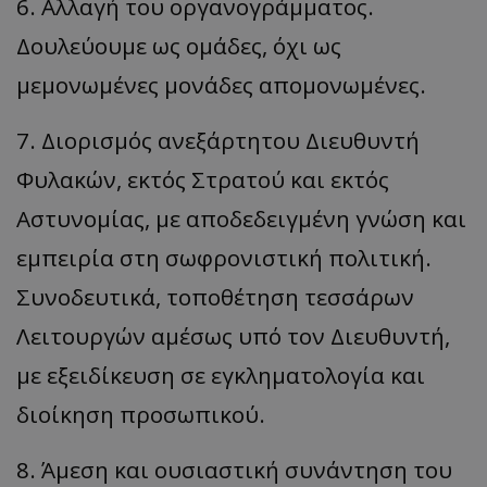
6. Αλλαγή του οργανογράμματος.
Δουλεύουμε ως ομάδες, όχι ως
__cf_bm
Cloudflare Inc.
.twitter.com
μεμονωμένες μονάδες απομονωμένες.
7. Διορισμός ανεξάρτητου Διευθυντή
Φυλακών, εκτός Στρατού και εκτός
Αστυνομίας, με αποδεδειγμένη γνώση και
εμπειρία στη σωφρονιστική πολιτική.
ASP.NET_SessionId
Συνοδευτικά, τοποθέτηση τεσσάρων
Microsoft Corporation
lifenewscy.tothemaonline.com
Λειτουργών αμέσως υπό τον Διευθυντή,
με εξειδίκευση σε εγκληματολογία και
διοίκηση προσωπικού.
8. Άμεση και ουσιαστική συνάντηση του