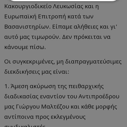
Κακουργιοδικείο Λευκωσίας και η
Απολύτως απαραίτητα
Απόδοσης
Ευρωπαϊκή Επιτροπή κατά των
Στόχευσης
Λειτουργικότητας
Βασανιστηρίων. Είπαμε αλήθειες και γι'
Μη ταξινομημένα
αυτό μας τιμωρούν. Δεν πρόκειται να
Τα απολύτως απαραίτητα cookies επιτρέπουν
βασικές λειτουργίες του ιστότοπου, όπως τη
κάνουμε πίσω.
σύνδεση χρήστη και τη διαχείριση λογαριασμού.
Ο ιστότοπος δεν μπορεί να χρησιμοποιηθεί σωστά
χωρίς τα απολύτως απαραίτητα cookies.
Οι συγκεκριμένες, μη διαπραγματεύσιμες
Ονοματεπώνυμο
Προμηθευτής
/
Πεδίο
διεκδικήσεις μας είναι:
usprivacy
.lifenewscy.tothemaonline.com
1. Άμεση ακύρωση της πειθαρχικής
διαδικασίας εναντίον του Αντιπροέδρου
μας Γιώργου Μαλτέζου και κάθε μορφής
αντίποινα προς εκλεγμένους
συνδικαλιστές.