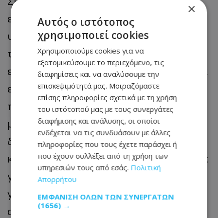
Συναδέλφισσες, συνάδελφοι, οι
×
εργασιακές συνθήκες στις οποίες μας
Αυτός ο ιστότοπος
χρησιμοποιεί cookies
υποχρεώνουν να ζούμε αγγίζουν τα όρια
Χρησιμοποιούμε cookies για να
του παραλόγου και του εγκληματικά
εξατομικεύσουμε το περιεχόμενο, τις
επικίνδυνου. Καθημερινά καλούμαστε να
διαφημίσεις και να αναλύσουμε την
επισκεψιμότητά μας. Μοιραζόμαστε
επωμιστούμε ευθύνες ολόκληρης
επίσης πληροφορίες σχετικά με τη χρήση
πτέρυγας μόνοι μας: ένας δεσμοφύλακας
του ιστότοπού μας με τους συνεργάτες
διαφήμισης και ανάλυσης, οι οποίοι
με 60 έως 70 κρατουμένους, δύο
ενδέχεται να τις συνδυάσουν με άλλες
δεσμοφύλακες με 100 έως 120
πληροφορίες που τους έχετε παράσχει ή
που έχουν συλλέξει από τη χρήση των
κρατουμένους. Είναι αδύνατο να μιλούμε
υπηρεσιών τους από εσάς.
Πολιτική
για ασφάλεια, για σωφρονιστικό έργο ή
Απορρήτου
για ανθρώπινες συνθήκες εργασίας υπό
ΕΜΦΆΝΙΣΗ ΌΛΩΝ ΤΩΝ ΣΥΝΕΡΓΑΤΏΝ
(1656) →
αυτές τις αναλογίες. Σε όλα αυτά