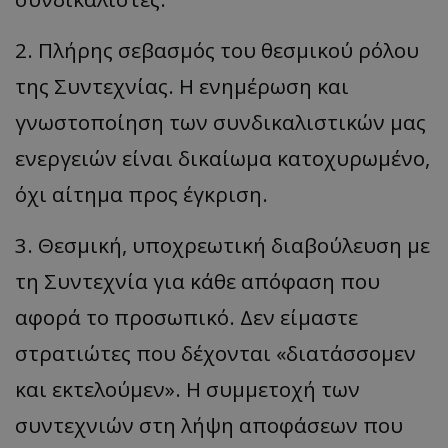
ASP.NET_SessionId
Microsoft Corporation
themasports.tothemaonline.co
2. Πλήρης σεβασμός του θεσμικού ρόλου
της Συντεχνίας. Η ενημέρωση και
γνωστοποίηση των συνδικαλιστικών μας
ενεργειών είναι δικαίωμα κατοχυρωμένο,
όχι αίτημα προς έγκριση.
3. Θεσμική, υποχρεωτική διαβούλευση με
τη Συντεχνία για κάθε απόφαση που
VISITOR_PRIVACY_METADATA
YouTube
αφορά το προσωπικό. Δεν είμαστε
.youtube.com
στρατιώτες που δέχονται «διατάσσομεν
και εκτελούμεν». Η συμμετοχή των
συντεχνιών στη λήψη αποφάσεων που