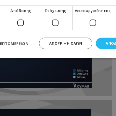
Απόδοσης
Στόχευσης
Λειτουργικότητας
ΛΕΠΤΟΜΕΡΕΙΏΝ
ΑΠΌΡΡΙΨΗ ΌΛΩΝ
ΑΠΟ
ς απαραίτητα
Απόδοσης
Στόχευσης
Λειτουργικότητας
Μη ταξι
τητα cookies επιτρέπουν βασικές λειτουργίες του ιστότοπου, όπως τη σύνδεση χρή
σμού. Ο ιστότοπος δεν μπορεί να χρησιμοποιηθεί σωστά χωρίς τα απολύτως απαραί
Προμηθευτής
/
Πεδίο
Λήξη
Περιγραφή
.lifenewscy.tothemaonline.com
1 χρόνος 3
Αυτό το cookie 
εβδομάδες
κράτος συγκατά
σχετικά με την
την ιδιωτικότη
κανονισμό απο
Ηνωμένων Πολιτ