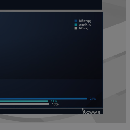
d
συνεδρία
Αυτό το cookie 
Microsoft Corporation
Doubleclick και
themasports.tothemaonline.com
πληροφορίες σχ
με τον οποίο ο 
χρησιμοποιεί το
τυχόν διαφημίσ
έχει δει ο τελικ
επισκεφθεί τον 
_METADATA
5 μήνες 4
Αυτό το cookie 
YouTube
εβδομάδες
για να αποθηκεύ
.youtube.com
συγκατάθεση το
επιλογές απορρ
αλληλεπίδρασή 
ιστοσελίδα. Κα
σχετικά με τη 
επισκέπτη σχετι
πολιτικές και ρ
απορρήτου, εξα
οι προτιμήσεις 
μελλοντικές συν
29 λεπτά 58
Αυτό το cookie 
Cloudflare Inc.
δευτερόλεπτα
για τη διάκρισ
.onesignal.com
και ρομπότ. Αυτ
για τον ιστότοπ
κάνει έγκυρες α
τη χρήση του ι
29 λεπτά 59
Αυτό το cookie 
Cloudflare Inc.