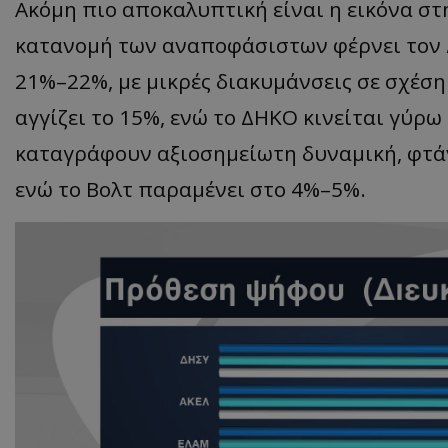
Ακόμη πιο αποκαλυπτική είναι η εικόνα σ
κατανομή των αναποφάσιστων φέρνει τον 
21%–22%, με μικρές διακυμάνσεις σε σχέσ
ASP.NET_SessionI
αγγίζει το 15%, ενώ το ΔΗΚΟ κινείται γύρω
καταγράφουν αξιοσημείωτη δυναμική, φτάν
ενώ το Βολτ παραμένει στο 4%–5%.
msToken
CookieScriptConse