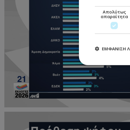
Απολύτως
απαραίτητα
ΕΜΦΆΝΙΣΗ 
Απολύτω
Τα απολύτως απαραί
διαχείριση λογαρια
Ονοματεπώνυμο
usprivacy