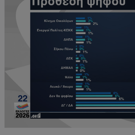
ASP.NET_SessionI
VISITOR_PRIVACY
__cf_bm
__cf_bm