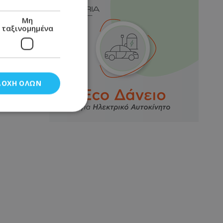
Μη
ταξινομημένα
ΔΟΧΉ ΌΛΩΝ
νομημένα
στη και τη
τητα cookies.
αποθηκεύει το
θεσης του χρήστη
 παρακολούθηση και
τα σύμφωνα με τον
ρρήτου των
ειών.