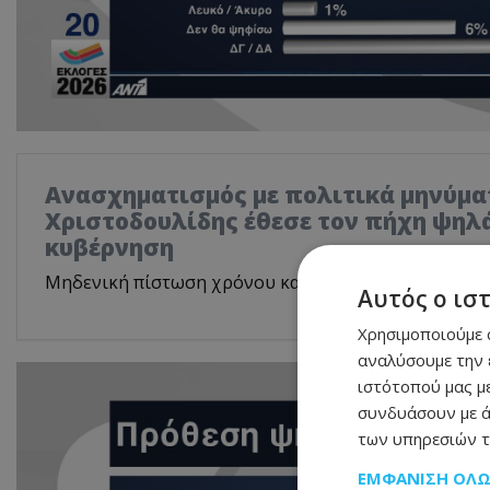
Ανασχηματισμός με πολιτικά μηνύμα
Χριστοδουλίδης έθεσε τον πήχη ψηλά
κυβέρνηση
Μηδενική πίστωση χρόνου και αυστηρό μήνυμα στο
Αυτός ο ισ
Χρησιμοποιούμε c
αναλύσουμε την 
ιστότοπού μας με
συνδυάσουν με ά
των υπηρεσιών τ
ΕΜΦΆΝΙΣΗ ΌΛ