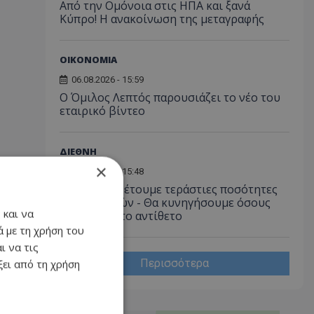
Από την Ομόνοια στις ΗΠΑ και ξανά
Κύπρο! Η ανακοίνωση της μεταγραφής
ΟΙΚΟΝΟΜΙΑ
06.08.2026 - 15:59
Ο Όμιλος Λεπτός παρουσιάζει το νέο του
εταιρικό βίντεο
ΔΙΕΘΝΗ
×
06.08.2026 - 15:48
Τραμπ: Διαθέτουμε τεράστιες ποσότητες
πυρομαχικών - Θα κυνηγήσουμε όσους
 και να
διαρρέουν το αντίθετο
 με τη χρήση του
ι να τις
Περισσότερα
ει από τη χρήση