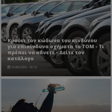
msToken
.tiktok.com
Κρούει τον κώδωνα του κινδύνου
για επικίνδυνα οχήματα το ΤΟΜ - Τι
πρέπει να κάνετε - Δείτε τον
κατάλογο
10.08.2026 - 16:15
CookieScriptConsent
CookieScript
www.tothemaonline.com