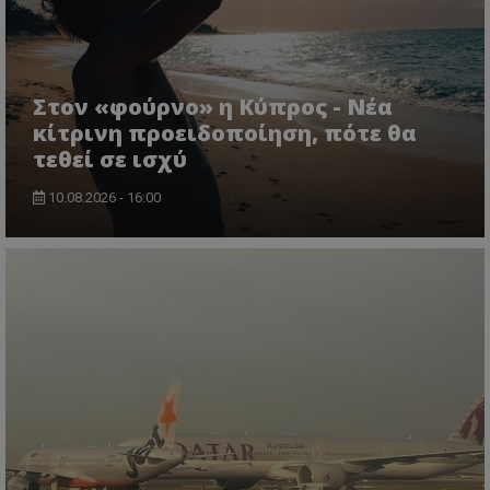
Στον «φούρνο» η Κύπρος - Νέα
κίτρινη προειδοποίηση, πότε θα
τεθεί σε ισχύ
usprivacy
.themasports.tothemaonline.co
10.08.2026 - 16:00
Προμηθευτής