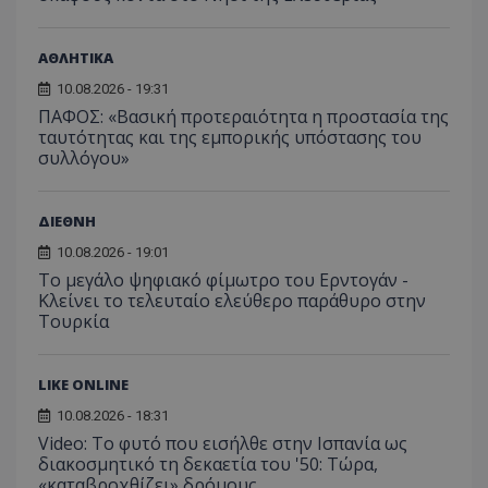
του 
οποίο 
επισκέπ
πρόσβα
ΑΘΛΗΤΙΚΑ
ιστοσε
Συλλέγε
για τις
10.08.2026 - 19:31
του χρ
ΠΑΦΟΣ: «Βασική προτεραιότητα η προστασία της
ιστοσε
ταυτότητας και της εμπορικής υπόστασης του
ποιες σ
έχουν 
συλλόγου»
_ga_J7RS52TMNC
.tothemaonline.com
1 χρόνος 1
Αυτό τ
μήνας
χρησιμ
από το
ΔΙΕΘΝΗ
Analyti
διατήρ
10.08.2026 - 19:01
κατάσ
περιόδ
Το μεγάλο ψηφιακό φίμωτρο του Ερντογάν -
σύνδεσ
Κλείνει το τελευταίο ελεύθερο παράθυρο στην
Τουρκία
LIKE ONLINE
10.08.2026 - 18:31
Video: Το φυτό που εισήλθε στην Ισπανία ως
διακοσμητικό τη δεκαετία του '50: Τώρα,
«καταβροχθίζει» δρόμους