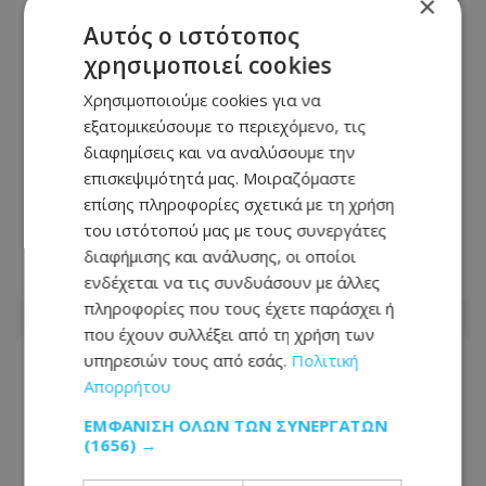
×
Αυτός ο ιστότοπος
χρησιμοποιεί cookies
Χρησιμοποιούμε cookies για να
εξατομικεύσουμε το περιεχόμενο, τις
διαφημίσεις και να αναλύσουμε την
επισκεψιμότητά μας. Μοιραζόμαστε
Ώρες αγωνίας: Χάθηκαν τα ίχνη
επίσης πληροφορίες σχετικά με τη χρήση
35χρονου στη Λευκωσία - Δείτε
του ιστότοπού μας με τους συνεργάτες
φωτογραφία
διαφήμισης και ανάλυσης, οι οποίοι
10.08.2026 - 12:20
ενδέχεται να τις συνδυάσουν με άλλες
πληροφορίες που τους έχετε παράσχει ή
που έχουν συλλέξει από τη χρήση των
υπηρεσιών τους από εσάς.
Πολιτική
Απορρήτου
ΕΜΦΆΝΙΣΗ ΌΛΩΝ ΤΩΝ ΣΥΝΕΡΓΑΤΏΝ
(1656) →