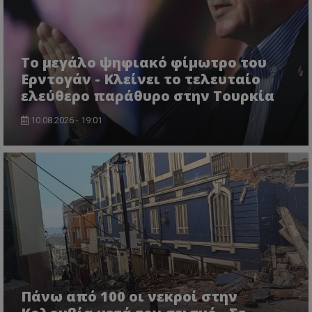
ASP.NET_SessionId
Microsoft Corporation
themasports.tothemaonline.co
Το μεγάλο ψηφιακό φίμωτρο του
Ερντογάν - Κλείνει το τελευταίο
ελεύθερο παράθυρο στην Τουρκία
10.08.2026 - 19:01
VISITOR_PRIVACY_METADATA
YouTube
.youtube.com
Πάνω από 100 οι νεκροί στην