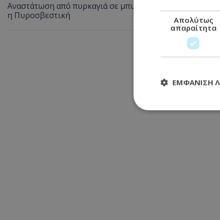
Αναστάτωση από πυρκαγιά σε μπυραρία στην Αγία Νάπα τ
η Πυροσβεστική
Απολύτως
απαραίτητα
ΕΜΦΆΝΙΣΗ 
Απολύτω
Τα απολύτως απαραί
διαχείριση λογαρια
Ονοματεπώνυμο
usprivacy