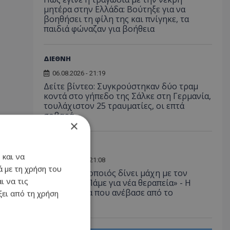
μητέρα στην Ελλάδα: Βούτηξε για να
βοηθήσει τη φίλη της και πνίγηκε, τα
παιδιά φώναζαν για βοήθεια
ΔΙΕΘΝΗ
06.08.2026 - 21:19
Δείτε βίντεο: Συγκρούστηκαν δύο τραμ
κοντά στο γήπεδο της Σάλκε στη Γερμανία,
τουλάχιστον 25 τραυματίες, οι επτά
σοβαρά
×
LIFESTYLE
 και να
06.08.2026 - 21:08
 με τη χρήση του
Έλληνας ηθοποιός δίνει μάχη με τον
ι να τις
καρκίνο - «Πάμε για νέα θεραπεία» - Η
φωτογραφία που ανέβασε από το
ει από τη χρήση
νοσοκομείο