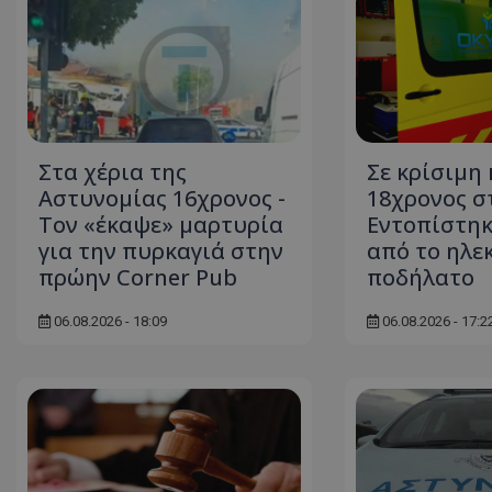
ASP.NET_SessionI
Στα χέρια της
Σε κρίσιμη
Αστυνομίας 16χρονος -
18χρονος σ
Τον «έκαψε» μαρτυρία
Εντοπίστηκ
msToken
για την πυρκαγιά στην
από το ηλε
πρώην Corner Pub
ποδήλατο
06.08.2026 - 18:09
06.08.2026 - 17:2
CookieScriptConse