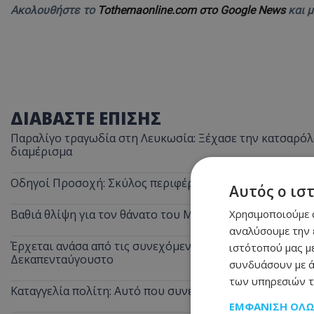
Ακολουθήστε το
Tothemaonline.com στο Google News
και 
ΔΙΑΒΑΣΤΕ ΕΠΙΣΗΣ
Παραλίγο τραγωδία στη Λευκωσία: Ξέχασε την κατσαρόλα
διαμέρισμα
Οδηγοί Προσοχή: Σκύλος περιφέρεται στον αυτοκινητόδ
Αυτός ο ισ
Χρησιμοποιούμε c
Βαθιά θλίψη για τον θάνατο του Μάριου Γιασσουμή: Η π
αναλύσουμε την 
Έρχεται ανάσα από τις συνεχόμενες κίτρινες προειδοποι
ιστότοπού μας με
Δεκαπενταύγουστο
συνδυάσουν με ά
των υπηρεσιών τ
Καταγγελία πολίτη: Αυτό που συνέβη στις θέσεις ΑμεΑ 
ΕΜΦΆΝΙΣΗ ΌΛ