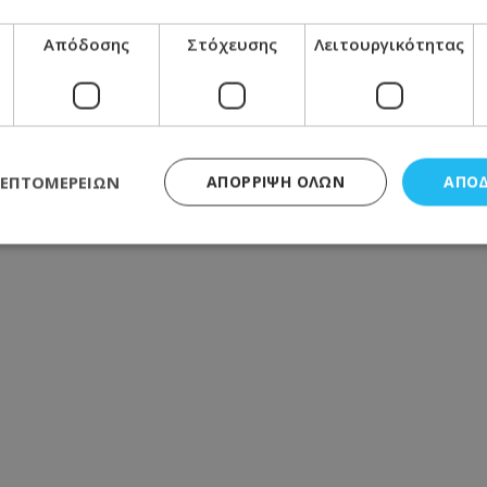
α ξημερώματα - Την έσβησαν οι ιδιοκτήτες πριν φτάσει
Απόδοσης
Στόχευσης
Λειτουργικότητας
ΛΕΠΤΟΜΕΡΕΙΏΝ
ΑΠΌΡΡΙΨΗ ΌΛΩΝ
ΑΠΟ
ς απαραίτητα
Απόδοσης
Στόχευσης
Λειτουργικότητας
Μη ταξι
τητα cookies επιτρέπουν βασικές λειτουργίες του ιστότοπου, όπως τη σύνδεση χρή
σμού. Ο ιστότοπος δεν μπορεί να χρησιμοποιηθεί σωστά χωρίς τα απολύτως απαραί
Προμηθευτής
/
Πεδίο
Λήξη
Περιγραφή
.lifenewscy.tothemaonline.com
1 χρόνος 3
Αυτό το cookie 
εβδομάδες
κράτος συγκατά
σχετικά με την
την ιδιωτικότη
κανονισμό απο
Ηνωμένων Πολιτ