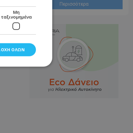
Περισσότερα
Μη
ταξινομημένα
ΔΟΧΉ ΌΛΩΝ
νομημένα
στη και τη
τητα cookies.
αποθηκεύει το
θεσης του χρήστη
 παρακολούθηση και
τα σύμφωνα με τον
ρρήτου των
ειών.