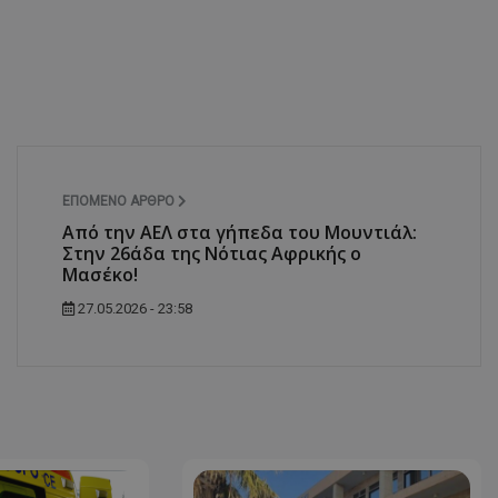
d
συνεδρία
Αυτό το cookie 
Microsoft Corporation
Doubleclick και
themasports.tothemaonline.com
πληροφορίες σχ
με τον οποίο ο 
χρησιμοποιεί το
τυχόν διαφημίσ
έχει δει ο τελικ
επισκεφθεί τον 
_METADATA
5 μήνες 4
Αυτό το cookie 
YouTube
εβδομάδες
για να αποθηκεύ
.youtube.com
ΕΠΌΜΕΝΟ ΆΡΘΡΟ
συγκατάθεση το
επιλογές απορρ
Από την ΑΕΛ στα γήπεδα του Μουντιάλ:
αλληλεπίδρασή 
Στην 26άδα της Νότιας Αφρικής ο
ιστοσελίδα. Κα
σχετικά με τη 
Μασέκο!
επισκέπτη σχετι
πολιτικές και ρ
27.05.2026 - 23:58
απορρήτου, εξα
οι προτιμήσεις 
μελλοντικές συν
29 λεπτά 58
Αυτό το cookie 
Cloudflare Inc.
δευτερόλεπτα
για τη διάκρισ
.onesignal.com
και ρομπότ. Αυτ
για τον ιστότοπ
κάνει έγκυρες α
τη χρήση του ι
29 λεπτά 59
Αυτό το cookie 
Cloudflare Inc.