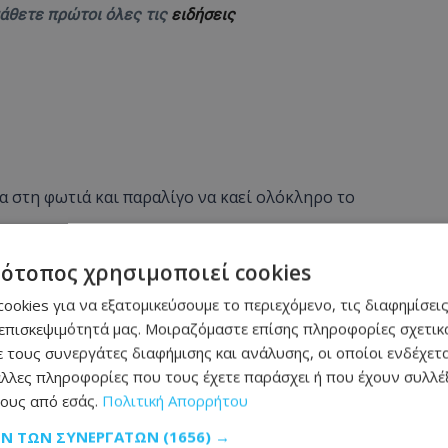
μάθετε πρώτοι όλες τις
ειδήσεις
 στη φωτιά και παραλίγο να καεί ολόκληρο το
ρομο - Δείτε σε ποιο σημείο
τότοπος χρησιμοποιεί cookies
ookies για να εξατομικεύσουμε το περιεχόμενο, τις διαφημίσεις
αράκληση της οικογένειας - Φωτογραφία
επισκεψιμότητά μας. Μοιραζόμαστε επίσης πληροφορίες σχετικά
ήσεις: Τι δείχνουν οι προβλέψεις για τον
 τους συνεργάτες διαφήμισης και ανάλυσης, οι οποίοι ενδέχετα
λλες πληροφορίες που τους έχετε παράσχει ή που έχουν συλλέξ
ους από εσάς.
Πολιτική Απορρήτου
στη Λάρνακα προκαλεί οργή - Φωτογραφία
ΩΝ ΤΩΝ ΣΥΝΕΡΓΑΤΏΝ
(1656) →