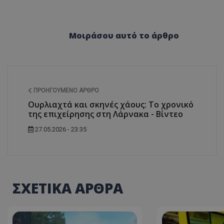
ASP.NET_SessionI
Μοιράσου αυτό το άρθρο
VISITOR_PRIVACY
ΠΡΟΗΓΟΎΜΕΝΟ ΆΡΘΡΟ
Ουρλιαχτά και σκηνές χάους: Το χρονικό
της επιχείρησης στη Λάρνακα - Βίντεο
27.05.2026 - 23:35
__cf_bm
ΣΧΕΤΙΚΑ ΑΡΘΡΑ
__cf_bm