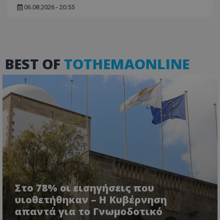
06.08.2026 - 20:55
ASP.NET_SessionId
Microsoft Corporation
BEST OF
TOTHEMAONLINE
themasports.tothemaonline.co
Στο 78% οι εισηγήσεις που
VISITOR_PRIVACY_METADATA
YouTube
υιοθετήθηκαν – Η Κυβέρνηση
.youtube.com
απαντά για το Γνωμοδοτικό