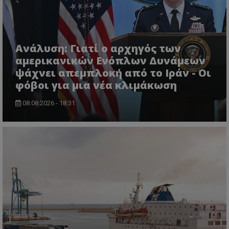
Ανάλυση: Γιατί ο αρχηγός των
αμερικανικών Ενόπλων Δυνάμεων
ψάχνει απεμπλοκή από το Ιράν - Οι
φόβοι για μια νέα κλιμάκωση
msToken
.tiktok.com
08.08.2026 - 18:31