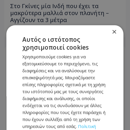
Στο Γκίνες μία Ινδή που έχει τα
μακρύτερα μαλλιά στον πλανήτη –
Αγγίζουν τα 3 μέτρα
×
08.08.2026 - 08:01
Αυτός ο ιστότοπος
χρησιμοποιεί cookies
Χρησιμοποιούμε cookies για να
εξατομικεύσουμε το περιεχόμενο, τις
διαφημίσεις και να αναλύσουμε την
επισκεψιμότητά μας. Μοιραζόμαστε
επίσης πληροφορίες σχετικά με τη χρήση
του ιστότοπού μας με τους συνεργάτες
διαφήμισης και ανάλυσης, οι οποίοι
ενδέχεται να τις συνδυάσουν με άλλες
πληροφορίες που τους έχετε παράσχει ή
που έχουν συλλέξει από τη χρήση των
υπηρεσιών τους από εσάς.
Πολιτική
Τα 3 ζώδια θα ευνοηθούν