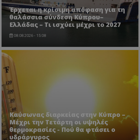
CookieScriptConsent
CookieScript
Έρχεται η κρίσιμη απόφαση για τη
www.tothemaonline.com
θαλάσσια σύνδεση Κύπρου–
Ελλάδας – Τι ισχύει μέχρι το 2027
08.08.2026 - 15:08
usprivacy
.themasports.tothemaonline.co
Καύσωνας διαρκείας στην Κύπρο –
Μέχρι την Τετάρτη οι υψηλές
θερμοκρασίες - Πού θα φτάσει ο
υδράργυρος