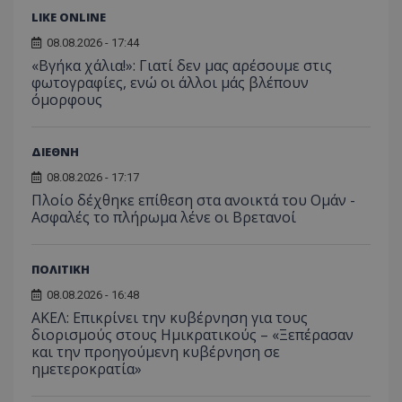
C
1 μήνας
Αυτό τ
Adform
LIKE ONLINE
guest_id
1 χρόνος 1
Αυτό
Twitter Inc.
χρησιμ
.adform.net
μήνας
ρυθμ
.twitter.com
για τον
08.08.2026 - 17:44
το Tw
προσδι
αναγ
«Βγήκα χάλια!»: Γιατί δεν μας αρέσουμε στις
συχνότ
να π
επισκέ
φωτογραφίες, ενώ οι άλλοι μάς βλέπουν
τον 
τον τρ
του 
όμορφους
οποίο 
επισκέπ
πρόσβα
ιστοσε
ΔΙΕΘΝΗ
Συλλέγε
για τις
08.08.2026 - 17:17
του χρ
ιστοσε
Πλοίο δέχθηκε επίθεση στα ανοικτά του Ομάν -
ποιες σ
Ασφαλές το πλήρωμα λένε οι Βρετανοί
έχουν 
_ga_J7RS52TMNC
.tothemaonline.com
1 χρόνος 1
Αυτό τ
μήνας
χρησιμ
από το
ΠΟΛΙΤΙΚΗ
Analyti
διατήρ
08.08.2026 - 16:48
κατάσ
ΑΚΕΛ: Επικρίνει την κυβέρνηση για τους
περιόδ
σύνδεσ
διορισμούς στους Ημικρατικούς – «Ξεπέρασαν
και την προηγούμενη κυβέρνηση σε
ημετεροκρατία»