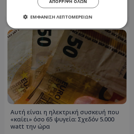
ΑΠΌΡΡΙΨΗ ΌΛΩΝ
07.08.2026 - 09:21
ΕΜΦΆΝΙΣΗ ΛΕΠΤΟΜΕΡΕΙΏΝ
Απολύτως απαραίτητα
Απόδοσης
Στόχευσης
Λειτουργικότητας
Μη ταξινομημένα
Τα απολύτως απαραίτητα cookies επιτρέπουν
βασικές λειτουργίες του ιστότοπου, όπως τη
σύνδεση χρήστη και τη διαχείριση λογαριασμού.
Ο ιστότοπος δεν μπορεί να χρησιμοποιηθεί σωστά
χωρίς τα απολύτως απαραίτητα cookies.
Ονοματεπώνυμο
Προμηθευτής
/
Πεδίο
usprivacy
.lifenewscy.tothemaonline.com
Αυτή είναι η ηλεκτρική συσκευή που
«καίει» όσο 65 ψυγεία: Σχεδόν 5.000
watt την ώρα