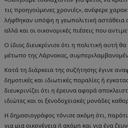
τις προηγούμενες χρονιές», ανέφερε χαρακτ
ASP.NET_SessionI
λήφθηκαν υπόψη η γεωπολιτική αστάθεια σ
αλλά και οι οικονομικές πιέσεις που αντιμ
Ο ίδιος διευκρίνισε ότι η πολιτική αυτή θ
VISITOR_PRIVACY
μέτωπο της Λάρνακας, συμπεριλαμβανομέν
Κατά τη διάρκεια της συζήτησης έγινε αν
δημοτικές και ιδιωτικές παραλίες ή εγκατα
διευκρινίζει ότι η έρευνα αφορά αποκλειστ
__cf_bm
ιδιώτες και οι ξενοδοχειακές μονάδες καθορ
Η δημοσιογράφος τόνισε ακόμη ότι, παρότι
για μια οικογένεια ή ακόμη και για ένα ζευ
__cf_bm