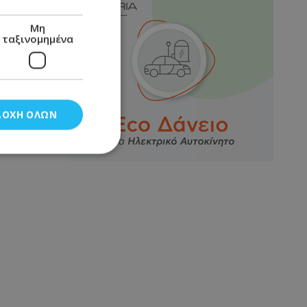
Μη
ταξινομημένα
ΔΟΧΉ ΌΛΩΝ
νομημένα
στη και τη
τητα cookies.
αποθηκεύει το
θεσης του χρήστη
 παρακολούθηση και
τα σύμφωνα με τον
ρρήτου των
ειών.