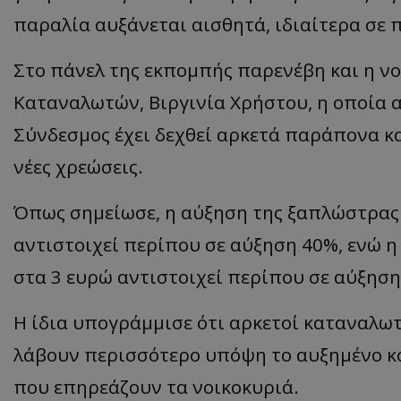
παραλία αυξάνεται αισθητά, ιδιαίτερα σε 
Στο πάνελ της εκπομπής παρενέβη και η ν
ASP.NET_SessionI
Καταναλωτών, Βιργινία Χρήστου, η οποία αν
Σύνδεσμος έχει δεχθεί αρκετά παράπονα κα
νέες χρεώσεις.
msToken
Όπως σημείωσε, η αύξηση της ξαπλώστρας 
αντιστοιχεί περίπου σε αύξηση 40%, ενώ η
στα 3 ευρώ αντιστοιχεί περίπου σε αύξηση
Η ίδια υπογράμμισε ότι αρκετοί καταναλωτ
CookieScriptConse
λάβουν περισσότερο υπόψη το αυξημένο κόσ
που επηρεάζουν τα νοικοκυριά.