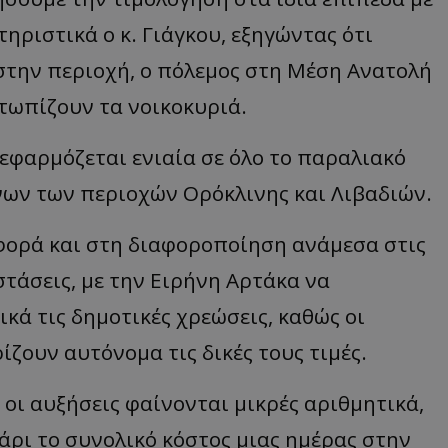
ηριστικά ο κ. Γιάγκου, εξηγώντας ότι
d
συνεδρία
Αυτό το cookie 
Microsoft Corporation
Doubleclick και
themasports.tothemaonline.com
πληροφορίες σχ
την περιοχή, ο πόλεμος στη Μέση Ανατολή
με τον οποίο ο 
χρησιμοποιεί το
τυχόν διαφημίσ
ετωπίζουν τα νοικοκυριά.
έχει δει ο τελικ
επισκεφθεί τον 
α εφαρμόζεται ενιαία σε όλο το παραλιακό
_METADATA
5 μήνες 4
Αυτό το cookie 
YouTube
εβδομάδες
για να αποθηκεύ
.youtube.com
συγκατάθεση το
ων των περιοχών Ορόκλινης και Λιβαδιών.
επιλογές απορρ
αλληλεπίδρασή 
ιστοσελίδα. Κα
αφορά και στη διαφοροποίηση ανάμεσα στις
σχετικά με τη 
επισκέπτη σχετι
πολιτικές και ρ
στάσεις, με την Ειρήνη Αρτάκα να
απορρήτου, εξα
οι προτιμήσεις 
μελλοντικές συν
ικά τις δημοτικές χρεώσεις, καθώς οι
29 λεπτά 58
Αυτό το cookie 
Cloudflare Inc.
ίζουν αυτόνομα τις δικές τους τιμές.
δευτερόλεπτα
για τη διάκρισ
.onesignal.com
και ρομπότ. Αυτ
για τον ιστότοπ
κάνει έγκυρες α
 οι αυξήσεις φαίνονται μικρές αριθμητικά,
τη χρήση του ι
γάρι το συνολικό κόστος μιας ημέρας στην
29 λεπτά 59
Αυτό το cookie 
Cloudflare Inc.