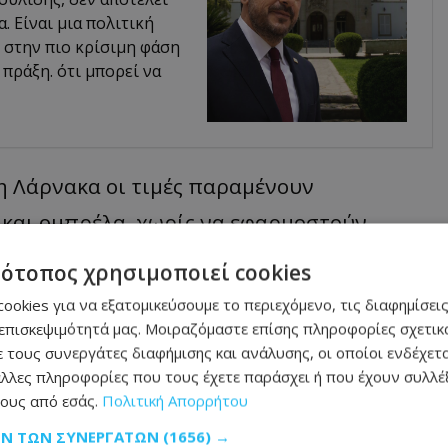
 Είναι μια πολιτική
 στην πιο κρίσιμη φάση
 πράξη. ότι μπορεί να
τη Λάρνακα οι τιμές παραμένουν
 και ομπρέλα, χωρίς να εφαρμοστούν
, στην ελεύθερη επαρχία Αμμοχώστου οι
τότοπος χρησιμοποιεί cookies
για τη ξαπλώστρα και στα 3 ευρώ για την
ookies για να εξατομικεύσουμε το περιεχόμενο, τις διαφημίσεις
ας Νάπας οι χρεώσεις εφαρμόζονται ήδη.
επισκεψιμότητά μας. Μοιραζόμαστε επίσης πληροφορίες σχετικά
 τους συνεργάτες διαφήμισης και ανάλυσης, οι οποίοι ενδέχετα
λλες πληροφορίες που τους έχετε παράσχει ή που έχουν συλλέξ
Λεμεσό και Πάφο. Στη Λεμεσό, το ανώτατο
ους από εσάς.
Πολιτική Απορρήτου
3,50 ευρώ για τη ξαπλώστρα και στα 3 ευρώ
ΩΝ ΤΩΝ ΣΥΝΕΡΓΑΤΏΝ
(1656) →