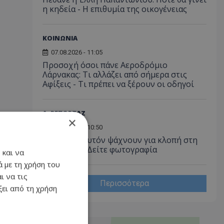
η κηδεία - Η επιθυμία της οικογένειας
ΚΟΙΝΩΝΙΑ
07.08.2026 - 11:05
Προσοχή όσοι πάνε Αεροδρόμιο
Λάρνακας: Τι αλλάζει από σήμερα στις
Αφίξεις - Τι πρέπει να ξέρουν οι οδηγοί
Α. ΡΕΠΟΡΤΑΖ
×
07.08.2026 - 10:50
Προσοχή: Αυτόν ψάχνουν για κλοπή στη
Λευκωσία - Δείτε φωτογραφία
 και να
 με τη χρήση του
ι να τις
Περισσότερα
ει από τη χρήση