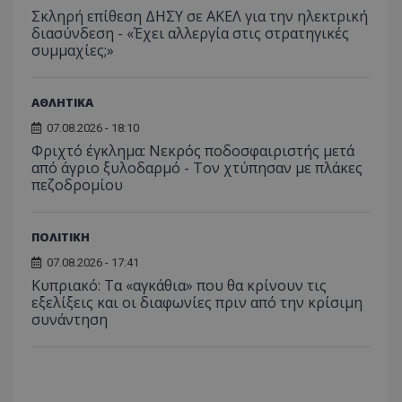
_ga_J7RS52TMNC
.tothemaonline.com
1 χρόνος 1
Αυτό τ
Σκληρή επίθεση ΔΗΣΥ σε ΑΚΕΛ για την ηλεκτρική
μήνας
χρησιμ
διασύνδεση - «Έχει αλλεργία στις στρατηγικές
από το
Analyti
συμμαχίες;»
διατήρ
κατάσ
περιόδ
σύνδεσ
ΑΘΛΗΤΙΚΑ
07.08.2026 - 18:10
Φριχτό έγκλημα: Νεκρός ποδοσφαιριστής μετά
από άγριο ξυλοδαρμό - Τον χτύπησαν με πλάκες
πεζοδρομίου
ΠΟΛΙΤΙΚΗ
07.08.2026 - 17:41
Κυπριακό: Τα «αγκάθια» που θα κρίνουν τις
εξελίξεις και οι διαφωνίες πριν από την κρίσιμη
συνάντηση