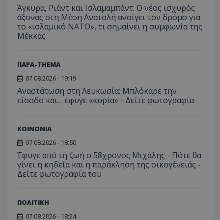
λειτουργιών 
χρήστη
σταλ
Άγκυρα, Ριάντ και Ισλαμαμπάντ: Ο νέος ισχυρός
ιστοσελίδα. 
αναλύο
μέρο
να συμβάλει 
άξονας στη Μέση Ανατολή ανοίγει τον δρόμο για
απόδοσ
ανάλ
ενίσχυση της
ιστοσε
το «ισλαμικό ΝΑΤΟ», τι σημαίνει η συμφωνία της
αναφ
εμπειρίας του
Μέκκας
χρήστη ή στη
_ga_ECPYT7ERET
.tothemaonline.com
1 χρόνος 1
Αυτό τ
YSC
συνεδρία
Αυτό
Google LLC
παρακολούθη
μήνας
χρησιμ
έχει 
.youtube.com
της συμπερι
από το
από 
του χρήστη γ
Analyti
για ν
ανάλυση των
ΠΑΡΑ-THEMA
διατήρ
παρα
επιδόσεων.
κατάσ
προβ
07.08.2026 - 19:19
περιόδ
ενσω
σύνδεσ
βίντε
Αναστάτωση στη Λευκωσία: Μπλόκαρε την
είσοδο και… έφυγε «κυρία» - Δείτε φωτογραφία
C
1 μήνας
Αυτό τ
Adform
guest_id
1 χρόνος 1
Αυτό
Twitter Inc.
χρησιμ
.adform.net
μήνας
ρυθμ
.twitter.com
για τον
το Tw
προσδι
αναγ
συχνότ
ΚΟΙΝΩΝΙΑ
να π
επισκέ
τον 
τον τρ
07.08.2026 - 18:50
του 
οποίο 
Έφυγε από τη ζωή ο 58χρονος Μιχάλης - Πότε θα
επισκέπ
πρόσβα
γίνει η κηδεία και η παράκληση της οικογένειάς -
ιστοσε
Δείτε φωτογραφία του
Συλλέγε
για τις
του χρ
ιστοσε
ΠΟΛΙΤΙΚΗ
ποιες σ
έχουν 
07.08.2026 - 18:24