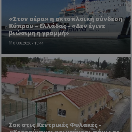
«Στον αέρα» η ακτοπλοϊκή σύνδεση
Κύπρου – Ελλάδας - «Δεν έγινε
βιώσιμη η γραμμή»
07.08.2026 - 15:44
CookieScriptConsent
CookieScript
www.tothemaonline.com
Σοκ στις Κεντρικές Φυλακές -
«Κρατούμενοι κοιμούνται πάνω σε