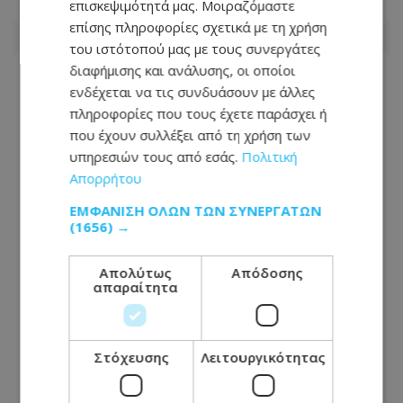
επισκεψιμότητά μας. Μοιραζόμαστε
07.08.2026 - 14:22
επίσης πληροφορίες σχετικά με τη χρήση
του ιστότοπού μας με τους συνεργάτες
διαφήμισης και ανάλυσης, οι οποίοι
ενδέχεται να τις συνδυάσουν με άλλες
πληροφορίες που τους έχετε παράσχει ή
που έχουν συλλέξει από τη χρήση των
υπηρεσιών τους από εσάς.
Πολιτική
Απορρήτου
ΕΜΦΆΝΙΣΗ ΌΛΩΝ ΤΩΝ ΣΥΝΕΡΓΑΤΏΝ
(1656) →
Απολύτως
Απόδοσης
απαραίτητα
Στους δρόμους οι μοτοσικλετιστές για
Ισαάκ και Σολωμού – Αυξημένα μέτρα
από την Αστυνομία
Στόχευσης
Λειτουργικότητας
07.08.2026 - 13:07