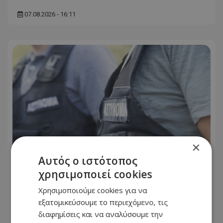
07.08.2026 - 16:11
×
Αυτός ο ιστότοπος
χρησιμοποιεί cookies
Αστυνομία: Ακυρώθηκαν έξι
Χρησιμοποιούμε cookies για να
προκηρύξεις για εξειδικευμένο
εξατομικεύσουμε το περιεχόμενο, τις
προσωπικό – Τι αλλάζει
διαφημίσεις και να αναλύσουμε την