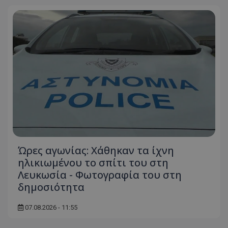
Ο ιστότοπος δεν μπορεί να χρησιμοποιηθεί σωστά
χωρίς τα απολύτως απαραίτητα cookies.
Ονοματεπώνυμο
Προμηθευτής
/
Πεδίο
usprivacy
.lifenewscy.tothemaonline.com
Ώρες αγωνίας: Χάθηκαν τα ίχνη
ASP.NET_SessionId
Microsoft Corporation
ηλικιωμένου το σπίτι του στη
themasports.tothemaonline.co
Λευκωσία - Φωτογραφία του στη
δημοσιότητα
07.08.2026 - 11:55