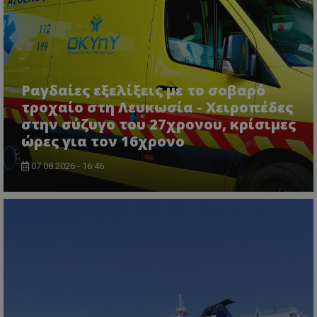
ASP.NET_SessionId
Microsoft Corporation
lifenewscy.tothemaonline.com
Ραγδαίες εξελίξεις με το σοβαρό
τροχαίο στη Λευκωσία - Χειροπέδες
στην σύζυγο του 27χρονου, κρίσιμες
ώρες για τον 16χρονο
07.08.2026 - 16:46
msToken
.tiktok.com