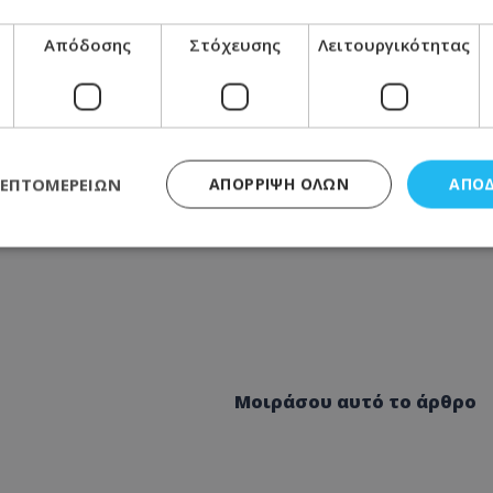
Απόδοσης
Στόχευσης
Λειτουργικότητας
ΛΕΠΤΟΜΕΡΕΙΏΝ
ΑΠΌΡΡΙΨΗ ΌΛΩΝ
ΑΠΟ
ς απαραίτητα
Απόδοσης
Στόχευσης
Λειτουργικότητας
Μη ταξι
τητα cookies επιτρέπουν βασικές λειτουργίες του ιστότοπου, όπως τη σύνδεση χρή
σμού. Ο ιστότοπος δεν μπορεί να χρησιμοποιηθεί σωστά χωρίς τα απολύτως απαραί
Προμηθευτής
/
Πεδίο
Λήξη
Περιγραφή
Μοιράσου αυτό το άρθρο
.lifenewscy.tothemaonline.com
1 χρόνος 3
Αυτό το cookie 
εβδομάδες
κράτος συγκατά
σχετικά με την
την ιδιωτικότη
κανονισμό απο
Ηνωμένων Πολιτ