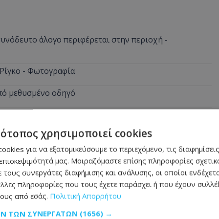
νόδευτο άλογο περιφέρεται στην περιοχή -
 Ρίγκο - Φωτογραφία
από μεθυσμένο οδηγό
τότοπος χρησιμοποιεί cookies
ίο, αναφορές για πολλούς νεκρούς
ookies για να εξατομικεύσουμε το περιεχόμενο, τις διαφημίσεις
νύχτες πριν από τον ύπνο
επισκεψιμότητά μας. Μοιραζόμαστε επίσης πληροφορίες σχετικά
 τους συνεργάτες διαφήμισης και ανάλυσης, οι οποίοι ενδέχετα
λλες πληροφορίες που τους έχετε παράσχει ή που έχουν συλλέξ
ους από εσάς.
Πολιτική Απορρήτου
ΩΝ ΤΩΝ ΣΥΝΕΡΓΑΤΏΝ
(1656) →