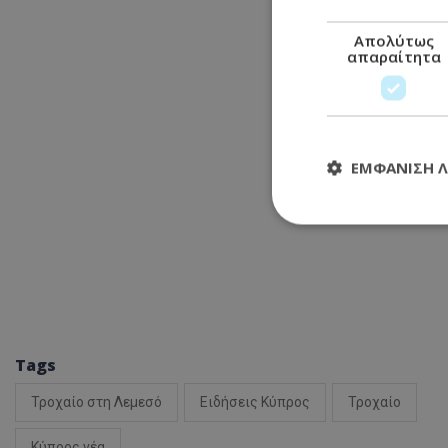
Απολύτως
απαραίτητα
ΕΜΦΆΝΙΣΗ 
Απολύτω
Τα απολύτως απαραί
διαχείριση λογαρια
Ονοματεπώνυμο
Tags
usprivacy
Τροχαίο στη Λεμεσό
Ειδήσεις Κύπρος
Τροχαίο
Κύπρος νέα