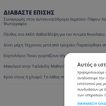
ΔΙΑΒΑΣΤΕ ΕΠΙΣΗΣ
Συναγερμός στον αυτοκινητόδρομο Λεμεσού–Πάφου: Ασυ
Φωτογραφία
Πένθος στο ΑΚΕΛ: Βαθιά θλίψη για τον Αντρέα Νικολάου
Δίνει μάχη 16χρονος μετά από τροχαίο: Παρασύρθηκε 
Εορτολόγιο: Ποιοι γιορτάζουν σήμερα
Αυτός ο ισ
Μακελειό στην Ταϊλάνδη: Μαθητής άνοιξε πυρ σε σχολε
Χρησιμοποιούμε c
Κρύο ντους ή χλιαρό; Το λάθος που κάνουμε τις ζεστές 
αναλύσουμε την 
ιστότοπού μας με
συνδυάσουν με ά
των υπηρεσιών τ
ΕΜΦΆΝΙΣΗ ΌΛ