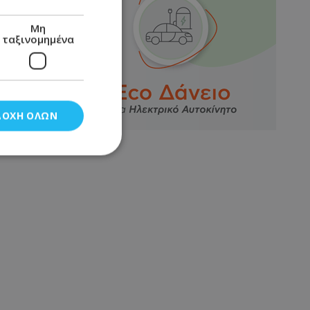
Μη
ταξινομημένα
ΔΟΧΉ ΌΛΩΝ
νομημένα
στη και τη
τητα cookies.
αποθηκεύει το
θεσης του χρήστη
 παρακολούθηση και
τα σύμφωνα με τον
ρρήτου των
ειών.