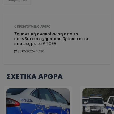
ASP.NET_SessionI
ΠΡΟΗΓΟΎΜΕΝΟ ΆΡΘΡΟ
Σημαντική ανακοίνωση από το
επενδυτικό σχήμα που βρίσκεται σε
VISITOR_PRIVACY
επαφές με το ΑΠΟΕΛ
30.05.2026 - 17:30
ΣΧΕΤΙΚΑ ΑΡΘΡΑ
__cf_bm
__cf_bm