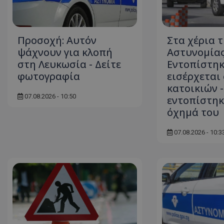
Προσοχή: Αυτόν
Στα χέρια τ
ASP.NET_SessionI
ψάχνουν για κλοπή
Αστυνομίας
στη Λευκωσία - Δείτε
Εντοπίστηκ
φωτογραφία
εισέρχεται 
κατοικιών -
07.08.2026 - 10:50
εντοπίστηκ
msToken
όχημά του
07.08.2026 - 10:3
CookieScriptConse