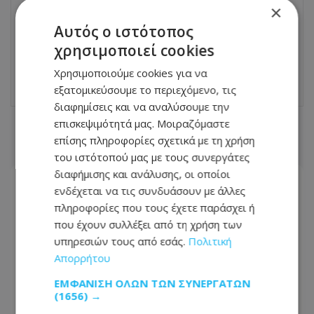
Dash cams: Πότε θα τεθεί σε ισχύ η
×
νομοθεσία - Για ποιους σκοπούς θα
Αυτός ο ιστότοπος
αξιοποιούνται τα βίντεο - Όλα όσα
αλλάζουν
χρησιμοποιεί cookies
02.06.2026 - 16:18
Χρησιμοποιούμε cookies για να
εξατομικεύσουμε το περιεχόμενο, τις
διαφημίσεις και να αναλύσουμε την
επισκεψιμότητά μας. Μοιραζόμαστε
ΣΧΕΤΙΚΑ ΑΡΘΡΑ
επίσης πληροφορίες σχετικά με τη χρήση
του ιστότοπού μας με τους συνεργάτες
διαφήμισης και ανάλυσης, οι οποίοι
ενδέχεται να τις συνδυάσουν με άλλες
πληροφορίες που τους έχετε παράσχει ή
που έχουν συλλέξει από τη χρήση των
υπηρεσιών τους από εσάς.
Πολιτική
Απορρήτου
ΕΜΦΆΝΙΣΗ ΌΛΩΝ ΤΩΝ ΣΥΝΕΡΓΑΤΏΝ
(1656) →