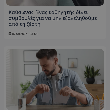
ASP.NET_SessionId
Microsoft Corporation
themasports.tothemaonline.co
Kαύσωνας: Ένας καθηγητής δίνει
συμβουλές για να μην εξαντληθούμε
από τη ζέστη
07.08.2026 - 23:58
VISITOR_PRIVACY_METADATA
YouTube
.youtube.com