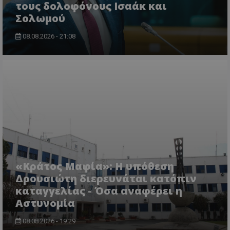
τους δολοφόνους Ισαάκ και
Σολωμού
08.08.2026 - 21:08
usprivacy
.themasports.tothemaonline.co
«Κράτος Μαφία»: Η υπόθεση
Δρουσιώτη διερευνάται κατόπιν
καταγγελίας - Όσα αναφέρει η
Αστυνομία
08.08.2026 - 19:29