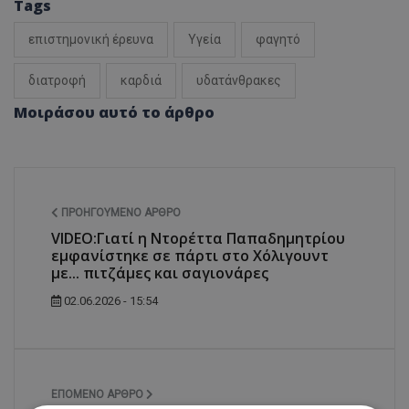
Tags
επιστημονική έρευνα
Υγεία
φαγητό
διατροφή
καρδιά
υδατάνθρακες
Μοιράσου αυτό το άρθρο
ΠΡΟΗΓΟΎΜΕΝΟ ΆΡΘΡΟ
VIDEO:Γιατί η Ντορέττα Παπαδημητρίου
εμφανίστηκε σε πάρτι στο Χόλιγουντ
με... πιτζάμες και σαγιονάρες
02.06.2026 - 15:54
ΕΠΌΜΕΝΟ ΆΡΘΡΟ