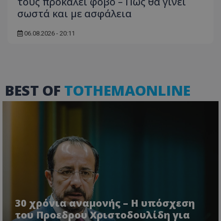
τους προκαλεί φόβο – Πώς θα γίνει
σωστά και με ασφάλεια
06.08.2026 - 20:11
msToken
.tiktok.com
BEST OF
TOTHEMAONLINE
CookieScriptConsent
CookieScript
www.tothemaonline.com
30 χρόνια αναμονής – Η υπόσχεση
του Προεδρου Χριστοδουλίδη για