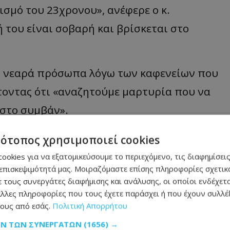
ισμό του 23χρονου», ανέφερε ο κ.
 του είναι σοβαρή και βρίσκεται στο
αι νεαρά πρόσωπα λόγω των καφενείων που
τοντας ότι «αναζητούμε μαρτυρία που να
στο συμβάν».
μα»
, κατέληξε.
τότοπος χρησιμοποιεί cookies
ookies για να εξατομικεύσουμε το περιεχόμενο, τις διαφημίσεις
επισκεψιμότητά μας. Μοιραζόμαστε επίσης πληροφορίες σχετικά
 τους συνεργάτες διαφήμισης και ανάλυσης, οι οποίοι ενδέχετα
μάθετε πρώτοι όλες τις
ειδήσεις
λλες πληροφορίες που τους έχετε παράσχει ή που έχουν συλλέξ
ους από εσάς.
Πολιτική Απορρήτου
ΩΝ ΤΩΝ ΣΥΝΕΡΓΑΤΏΝ
(1656) →