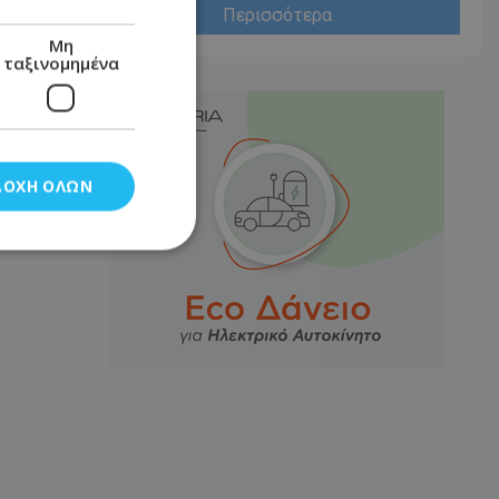
Περισσότερα
Μη
ταξινομημένα
ΔΟΧΉ ΌΛΩΝ
νομημένα
στη και τη
τητα cookies.
αποθηκεύει το
θεσης του χρήστη
 παρακολούθηση και
τα σύμφωνα με τον
ρρήτου των
ειών.