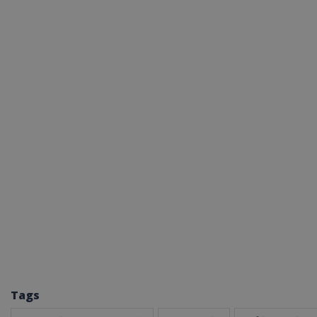
ASP.NET_SessionI
VISITOR_PRIVACY
__cf_bm
Tags
__cf_bm