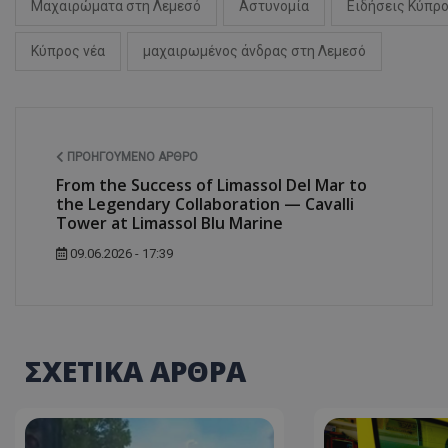
Μαχαιρώματα στη Λεμεσό
Αστυνομία
Ειδήσεις Κύπρ
Κύπρος νέα
μαχαιρωμένος άνδρας στη Λεμεσό
ASP.NET_SessionI
ΠΡΟΗΓΟΎΜΕΝΟ ΆΡΘΡΟ
From the Success of Limassol Del Mar to
the Legendary Collaboration — Cavalli
msToken
Tower at Limassol Blu Marine
09.06.2026 - 17:39
CookieScriptConse
ΣΧΕΤΙΚΑ ΑΡΘΡΑ