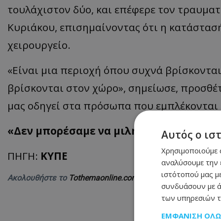
τουλάχιστον δύο, και επέφερε τον τραυματ
Κυριάκου, επισημαίνοντας ότι η κατάστασή
χειρουργείο.
«Είναι μια περιοχή όπου συχνά βρίσκοντ
βρίσκονται στον χώρο», σημείωσε, προσθέ
μας οδηγεί στα πρόσωπα που εμπλέκονται 
«Δεν μπορέσαμε να μιλήσουμε με το θύ
Αυτός ο ισ
Χρησιμοποιούμε c
ΠΗΓΗ:
ΚΥΠΕ
αναλύσουμε την 
ιστότοπού μας με
Ακολουθήστε το
Tothemaonline.com στο Google News
και 
συνδυάσουν με ά
των υπηρεσιών τ
ΕΜΦΆΝΙΣΗ ΌΛ