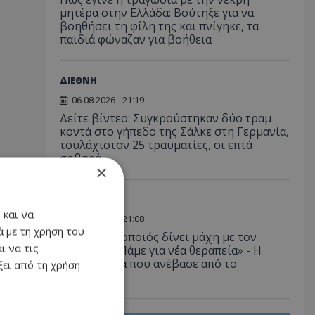
μητέρα στην Ελλάδα: Βούτηξε για να
βοηθήσει τη φίλη της και πνίγηκε, τα
παιδιά φώναζαν για βοήθεια
ΔΙΕΘΝΗ
06.08.2026 - 21:19
Δείτε βίντεο: Συγκρούστηκαν δύο τραμ
κοντά στο γήπεδο της Σάλκε στη Γερμανία,
τουλάχιστον 25 τραυματίες, οι επτά
σοβαρά
×
LIFESTYLE
 και να
06.08.2026 - 21:08
 με τη χρήση του
Έλληνας ηθοποιός δίνει μάχη με τον
ι να τις
καρκίνο - «Πάμε για νέα θεραπεία» - Η
φωτογραφία που ανέβασε από το
ει από τη χρήση
νοσοκομείο