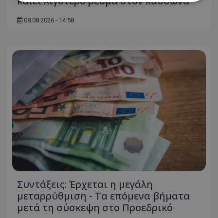
καίει λιγότερο ρεύμα στον καύσωνα
08.08.2026 - 14:58
Απολύτως απαραίτητα
Απόδοσης
Στόχευσης
Λειτουργικότητας
Μη ταξινομημένα
Τα απολύτως απαραίτητα cookies επιτρέπουν
βασικές λειτουργίες του ιστότοπου, όπως τη
σύνδεση χρήστη και τη διαχείριση λογαριασμού.
Ο ιστότοπος δεν μπορεί να χρησιμοποιηθεί σωστά
χωρίς τα απολύτως απαραίτητα cookies.
Ονοματεπώνυμο
Προμηθευτής
/
Πεδίο
usprivacy
.lifenewscy.tothemaonline.com
Συντάξεις: Έρχεται η μεγάλη
μεταρρύθμιση - Τα επόμενα βήματα
μετά τη σύσκεψη στο Προεδρικό