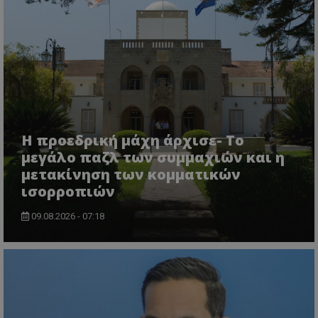
usprivacy
.themasports.tothemaonline.co
Η προεδρική μάχη άρχισε- Το
μεγάλο παζλ των συμμαχιών και η
μετακίνηση των κομματικών
ισορροπιών
09.08.2026 - 07:18