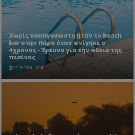
Χωρίς ναυαγοσώστη ήταν το beach
bar στην Πάρο όταν πνίγηκε ο
4χρονος - Έρευνα για την άδεια της
πισίνας
09.08.2026 - 12:10