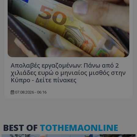
msToken
.tiktok.com
Απολαβές εργαζομένων: Πάνω από 2
χιλιάδες ευρώ ο μηνιαίος μισθός στην
Κύπρο - Δείτε πίνακες
07.08.2026 - 06:16
CookieScriptConsent
CookieScript
www.tothemaonline.com
BEST OF
TOTHEMAONLINE