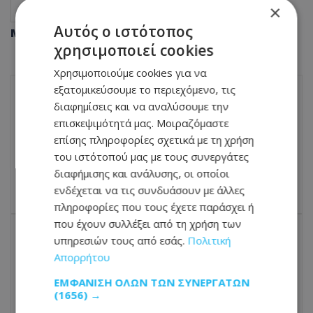
×
Οικονομία
Ειδήσεις Κύπρος
Κύπρος νέα
Αυτός ο ιστότοπος
Μοιράσου αυτό το άρθρο
χρησιμοποιεί cookies
Χρησιμοποιούμε cookies για να
εξατομικεύσουμε το περιεχόμενο, τις
διαφημίσεις και να αναλύσουμε την
ΠΡΟΗΓΟΎΜΕΝΟ ΆΡΘΡΟ
επισκεψιμότητά μας. Μοιραζόμαστε
Κυπριακό: Η κινητικότητα της Ολγκίν
επίσης πληροφορίες σχετικά με τη χρήση
φέρνει ξανά στο προσκήνιο τις
συγκλίσεις και το πλαίσιο Γκουτέρες
του ιστότοπού μας με τους συνεργάτες
διαφήμισης και ανάλυσης, οι οποίοι
10.06.2026 - 06:20
ενδέχεται να τις συνδυάσουν με άλλες
πληροφορίες που τους έχετε παράσχει ή
που έχουν συλλέξει από τη χρήση των
υπηρεσιών τους από εσάς.
Πολιτική
ΕΠΌΜΕΝΟ ΆΡΘΡΟ
Απορρήτου
Παραλίες: Χαμός με τις αυξήσεις - Μέχρι
πού έφτασαν οι τιμές σε κρεβατάκια και
ΕΜΦΆΝΙΣΗ ΌΛΩΝ ΤΩΝ ΣΥΝΕΡΓΑΤΏΝ
ομπρέλες
(1656) →