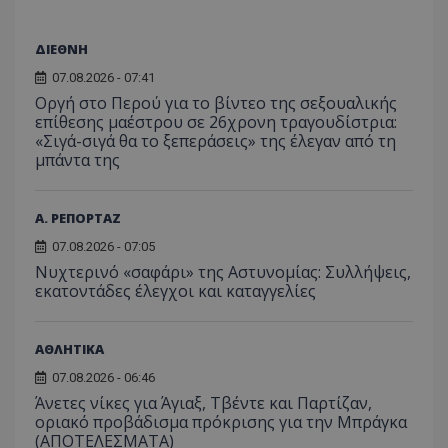
χρήστη
σταλ
ιστοσελίδα. 
αναλύο
μέρο
να συμβάλει 
απόδοσ
ανάλ
ενίσχυση της
ιστοσε
ΔΙΕΘΝΗ
αναφ
εμπειρίας του
χρήστη ή στη
_ga_ECPYT7ERET
.tothemaonline.com
1 χρόνος 1
Αυτό τ
07.08.2026 - 07:41
YSC
συνεδρία
Αυτό
Google LLC
παρακολούθη
μήνας
χρησιμ
έχει 
.youtube.com
της συμπερι
Οργή στο Περού για το βίντεο της σεξουαλικής
από το
από 
του χρήστη γ
Analyti
επίθεσης μαέστρου σε 26χρονη τραγουδίστρια:
για ν
ανάλυση των
διατήρ
παρα
«Σιγά-σιγά θα το ξεπεράσεις» της έλεγαν από τη
επιδόσεων.
κατάσ
προβ
μπάντα της
περιόδ
ενσω
σύνδεσ
βίντε
C
1 μήνας
Αυτό τ
Adform
guest_id
1 χρόνος 1
Αυτό
Twitter Inc.
χρησιμ
.adform.net
Α. ΡΕΠΟΡΤΑΖ
μήνας
ρυθμ
.twitter.com
για τον
το Tw
προσδι
07.08.2026 - 07:05
αναγ
συχνότ
να π
Νυχτερινό «σαφάρι» της Αστυνομίας: Συλλήψεις,
επισκέ
τον 
τον τρ
εκατοντάδες έλεγχοι και καταγγελίες
του 
οποίο 
επισκέπ
πρόσβα
ιστοσε
ΑΘΛΗΤΙΚΑ
Συλλέγε
για τις
07.08.2026 - 06:46
του χρ
ιστοσε
Άνετες νίκες για Άγιαξ, Τβέντε και Παρτίζαν,
ποιες σ
οριακό προβάδισμα πρόκρισης για την Μπράγκα
έχουν 
(ΑΠΟΤΕΛΕΣΜΑΤΑ)