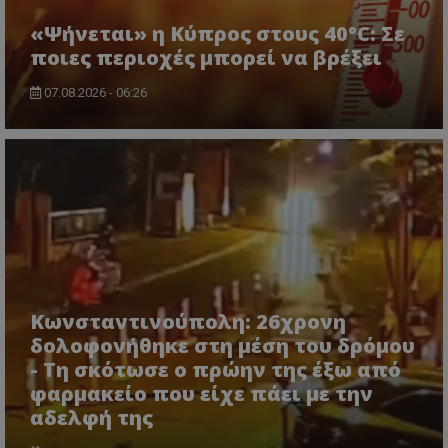
«Ψήνεται» η Κύπρος στους 40°C: Σε
ποιες περιοχές μπορεί να βρέξει
07.08.2026 - 06:26
ASP.NET_SessionId
Microsoft Corporation
lifenewscy.tothemaonline.com
Κωνσταντινούπολη: 26χρονη
δολοφονήθηκε στη μέση του δρόμου
- Τη σκότωσε ο πρώην της έξω από
msToken
.tiktok.com
φαρμακείο που είχε πάει με την
αδελφή της