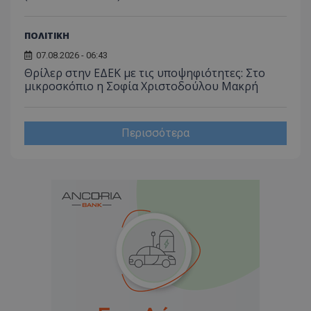
_ga_J7RS52TMNC
.tothemaonline.com
1 χρόνος 1
Αυτό τ
μήνας
χρησιμ
από το
Analyti
ΠΟΛΙΤΙΚΗ
διατήρ
κατάσ
07.08.2026 - 06:43
περιόδ
Θρίλερ στην ΕΔΕΚ με τις υποψηφιότητες: Στο
σύνδεσ
μικροσκόπιο η Σοφία Χριστοδούλου Μακρή
Περισσότερα