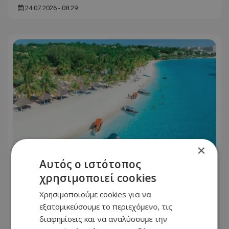
24.07.2026 - 08:29
×
Αυτός ο ιστότοπος
χρησιμοποιεί cookies
Ταξίδια: Οι 10 εξωτικοί προορισμοί
που κοστίζουν λιγότερο από διακοπές
Χρησιμοποιούμε cookies για να
σε ελληνικό νησί
εξατομικεύσουμε το περιεχόμενο, τις
διαφημίσεις και να αναλύσουμε την
24.07.2026 - 08:16