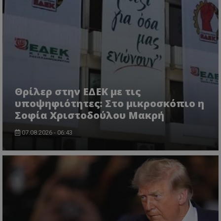
VISITOR_PRIVACY_METADATA
YouTube
.youtube.com
Θρίλερ στην ΕΔΕΚ με τις
υποψηφιότητες: Στο μικροσκόπιο η
Σοφία Χριστοδούλου Μακρή
07.08.2026 - 06:43