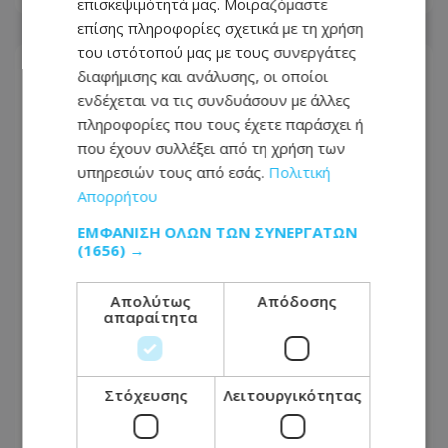
επισκεψιμότητά μας. Μοιραζόμαστε
επίσης πληροφορίες σχετικά με τη χρήση
του ιστότοπού μας με τους συνεργάτες
διαφήμισης και ανάλυσης, οι οποίοι
ενδέχεται να τις συνδυάσουν με άλλες
πληροφορίες που τους έχετε παράσχει ή
που έχουν συλλέξει από τη χρήση των
υπηρεσιών τους από εσάς.
Πολιτική
Απορρήτου
ΕΜΦΆΝΙΣΗ ΌΛΩΝ ΤΩΝ ΣΥΝΕΡΓΑΤΏΝ
(1656) →
Απολύτως
Απόδοσης
απαραίτητα
Γνωστή αεροπορική εταιρεία
ανακοίνωσε απίστευτες εκπτώσεις
για ταξίδια σε υπέροχους
Στόχευσης
Λειτουργικότητας
προορισμούς - Μόνο για 3 μέρες
17.07.2026 - 09:49