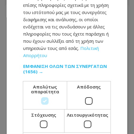
επίσης πληροφορίες σχετικά με τη χρήση
του ιστότοπού μας με τους συνεργάτες
διαφήμισης και ανάλυσης, οι οποίοι
ενδέχεται να τις συνδυάσουν με άλλες
πληροφορίες που τους έχετε παράσχει ή
που έχουν συλλέξει από τη χρήση των
υπηρεσιών τους από εσάς.
Πολιτική
Απορρήτου
ΕΜΦΆΝΙΣΗ ΌΛΩΝ ΤΩΝ ΣΥΝΕΡΓΑΤΏΝ
(1656) →
Απολύτως
Απόδοσης
Άγκυρα, Ριάντ και Ισλαμαμπάντ: Ο
απαραίτητα
νέος ισχυρός άξονας στη Μέση
Ανατολή ανοίγει τον δρόμο για το
«ισλαμικό ΝΑΤΟ», τι σημαίνει η
Στόχευσης
Λειτουργικότητας
συμφωνία της Μέκκας
07.08.2026 - 19:45