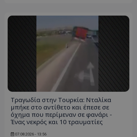
Ο ιστότοπος δεν μπορεί να χρησιμοποιηθεί σωστά
χωρίς τα απολύτως απαραίτητα cookies.
Ονοματεπώνυμο
Προμηθευτής
/
Πεδίο
usprivacy
.lifenewscy.tothemaonline.com
ASP.NET_SessionId
Microsoft Corporation
themasports.tothemaonline.co
Τραγωδία στην Τουρκία: Νταλίκα
μπήκε στο αντίθετο και έπεσε σε
όχημα που περίμεναν σε φανάρι -
Ένας νεκρός και 10 τραυματίες
07.08.2026 - 13:56