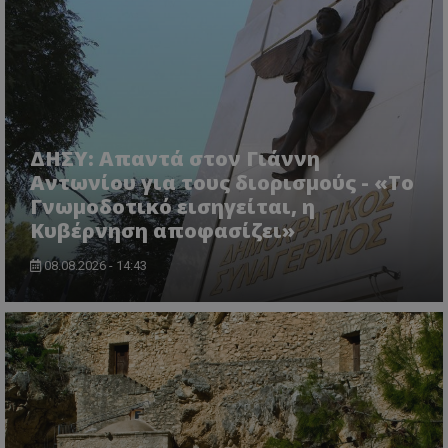
ASP.NET_SessionId
Microsoft Corporation
lifenewscy.tothemaonline.com
ΔΗΣΥ: Απαντά στον Γιάννη
Αντωνίου για τους διορισμούς - «Το
Γνωμοδοτικό εισηγείται, η
Κυβέρνηση αποφασίζει»
08.08.2026 - 14:43
msToken
.tiktok.com