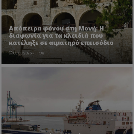
Απόπειρα φόνου στη Μονή: Η
διαφωνία για τα κλειδιά που
κατέληξε σε αιματηρό επεισόδιο
08.08.2026 - 11:38
CookieScriptConsent
CookieScript
www.tothemaonline.com