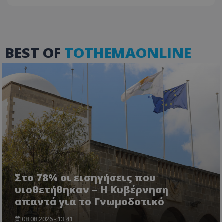
BEST OF
TOTHEMAONLINE
VISITOR_PRIVACY_METADATA
YouTube
.youtube.com
Στο 78% οι εισηγήσεις που
υιοθετήθηκαν – Η Κυβέρνηση
απαντά για το Γνωμοδοτικό
08.08.2026 - 13:41