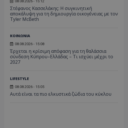
08.08.2026 - 15:12
μήνας
χρησιμ
από το
Στέφανος Κασσελάκης: Η συγκινητική
Analyti
αποκάλυψη για τη δηµιουργία οικογένειας με τον
διατήρ
Tyler McBeth
κατάσ
περιόδ
σύνδεσ
ΚΟΙΝΩΝΙΑ
08.08.2026 - 15:08
Έρχεται η κρίσιμη απόφαση για τη θαλάσσια
σύνδεση Κύπρου–Ελλάδας – Τι ισχύει μέχρι το
2027
LIFESTYLE
08.08.2026 - 15:05
Αυτά είναι τα πιο ελκυστικά ζώδια του κύκλου