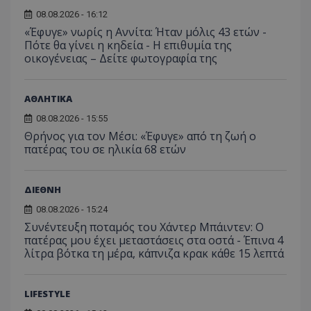
ιστοσελίδα. 
αναλύο
μέρο
να συμβάλει 
απόδοσ
08.08.2026 - 16:12
ανάλ
ενίσχυση της
ιστοσε
αναφ
«Έφυγε» νωρίς η Αννίτα: Ήταν μόλις 43 ετών -
εμπειρίας του
χρήστη ή στη
Πότε θα γίνει η κηδεία - Η επιθυμία της
_ga_ECPYT7ERET
.tothemaonline.com
1 χρόνος 1
Αυτό τ
YSC
συνεδρία
Αυτό
Google LLC
παρακολούθη
μήνας
χρησιμ
οικογένειας – Δείτε φωτογραφία της
έχει 
.youtube.com
της συμπερι
από το
από 
του χρήστη γ
Analyti
για ν
ανάλυση των
διατήρ
παρα
επιδόσεων.
κατάσ
προβ
ΑΘΛΗΤΙΚΑ
περιόδ
ενσω
σύνδεσ
βίντε
08.08.2026 - 15:55
C
1 μήνας
Αυτό τ
Adform
Θρήνος για τον Μέσι: «Έφυγε» από τη ζωή ο
guest_id
1 χρόνος 1
Αυτό
Twitter Inc.
χρησιμ
.adform.net
μήνας
ρυθμ
.twitter.com
πατέρας του σε ηλικία 68 ετών
για τον
το Tw
προσδι
αναγ
συχνότ
να π
επισκέ
τον 
ΔΙΕΘΝΗ
τον τρ
του 
οποίο 
επισκέπ
08.08.2026 - 15:24
πρόσβα
Συνέντευξη ποταμός του Χάντερ Μπάιντεν: Ο
ιστοσε
πατέρας μου έχει μεταστάσεις στα οστά - Έπινα 4
Συλλέγε
για τις
λίτρα βότκα τη μέρα, κάπνιζα κρακ κάθε 15 λεπτά
του χρ
ιστοσε
ποιες σ
έχουν 
LIFESTYLE
_ga_J7RS52TMNC
.tothemaonline.com
1 χρόνος 1
Αυτό τ