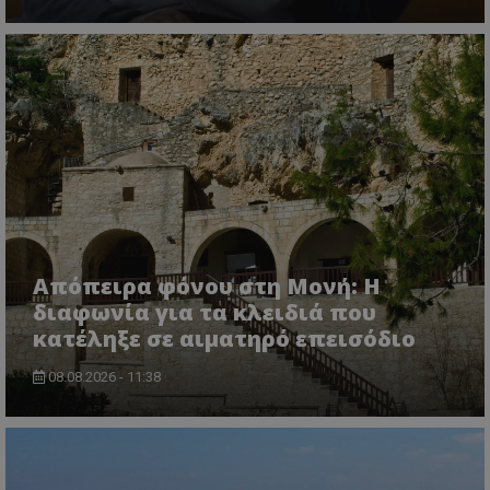
VISITOR_PRIVACY_METADATA
YouTube
.youtube.com
Απόπειρα φόνου στη Μονή: Η
διαφωνία για τα κλειδιά που
κατέληξε σε αιματηρό επεισόδιο
08.08.2026 - 11:38