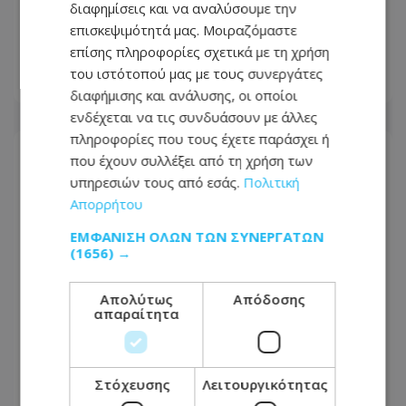
Έκλεψαν αυτοκίνητο στη Λεμεσό αλλά
διαφημίσεις και να αναλύσουμε την
δεν πήγαν μακριά – Πώς τους
επισκεψιμότητά μας. Μοιραζόμαστε
εντόπισε η Αστυνομία
επίσης πληροφορίες σχετικά με τη χρήση
του ιστότοπού μας με τους συνεργάτες
08.08.2026 - 10:12
διαφήμισης και ανάλυσης, οι οποίοι
ενδέχεται να τις συνδυάσουν με άλλες
πληροφορίες που τους έχετε παράσχει ή
που έχουν συλλέξει από τη χρήση των
υπηρεσιών τους από εσάς.
Πολιτική
Απορρήτου
ΕΜΦΆΝΙΣΗ ΌΛΩΝ ΤΩΝ ΣΥΝΕΡΓΑΤΏΝ
(1656) →
Απολύτως
Απόδοσης
απαραίτητα
Στόχευσης
Λειτουργικότητας
Βραδινός έλεγχος στην Αγία Νάπα