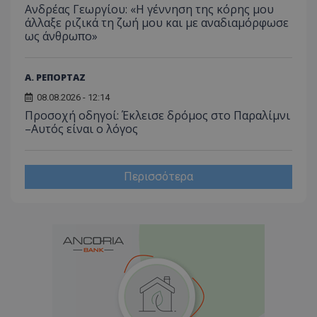
έχουν 
Ανδρέας Γεωργίου: «Η γέννηση της κόρης μου
άλλαξε ριζικά τη ζωή μου και με αναδιαμόρφωσε
_ga_J7RS52TMNC
.tothemaonline.com
1 χρόνος 1
Αυτό τ
ως άνθρωπο»
μήνας
χρησιμ
από το
Analyti
διατήρ
κατάσ
Α. ΡΕΠΟΡΤΑΖ
περιόδ
σύνδεσ
08.08.2026 - 12:14
Προσοχή οδηγοί: Έκλεισε δρόμος στο Παραλίμνι
–Αυτός είναι ο λόγος
Περισσότερα