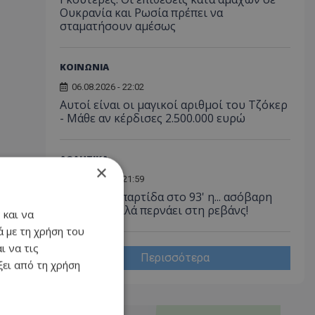
Ουκρανία και Ρωσία πρέπει να
σταματήσουν αμέσως
ΚΟΙΝΩΝΙΑ
06.08.2026 - 22:02
Αυτοί είναι οι μαγικοί αριθμοί του Τζόκερ
- Μάθε αν κέρδισες 2.500.000 ευρώ
ΑΘΛΗΤΙΚΑ
×
06.08.2026 - 21:59
Έσωσε την παρτίδα στο 93' η... ασόβαρη
Ομόνοια, αλλά περνάει στη ρεβάνς!
 και να
 με τη χρήση του
ι να τις
Περισσότερα
ει από τη χρήση