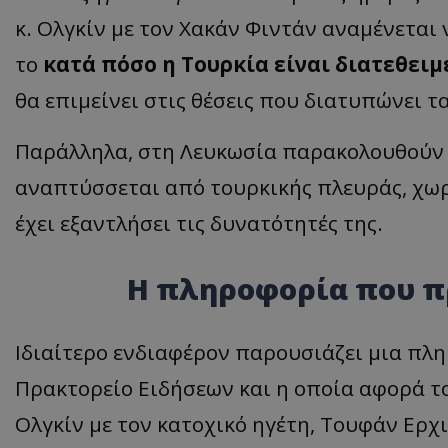
κ. Ολγκίν με τον Χακάν Φιντάν αναμένεται ν
το
κατά πόσο η Τουρκία είναι διατεθειμ
ASP.NET_SessionI
θα επιμείνει στις θέσεις που διατυπώνει τ
Παράλληλα, στη Λευκωσία παρακολουθούν 
αναπτύσσεται από τουρκικής πλευράς, χω
msToken
έχει εξαντλήσει τις δυνατότητές της.
Η πληροφορία που π
Ιδιαίτερο ενδιαφέρον παρουσιάζει μια πλ
CookieScriptConse
Πρακτορείο Ειδήσεων και η οποία αφορά το
Ολγκίν με τον κατοχικό ηγέτη, Τουφάν Ερχ