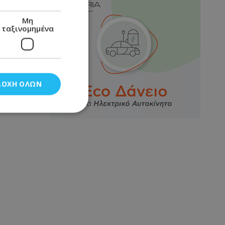
Μη
ταξινομημένα
ΔΟΧΉ ΌΛΩΝ
νομημένα
στη και τη
τητα cookies.
αποθηκεύει το
θεσης του χρήστη
 παρακολούθηση και
τα σύμφωνα με τον
ρρήτου των
ειών.