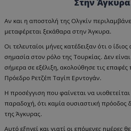
Στην Άγκυρα
ASP.NET_SessionI
Αν και η αποστολή της Ολγκίν περιλαμβάνει
μεταφέρεται ξεκάθαρα στην Άγκυρα.
Οι τελευταίοι μήνες κατέδειξαν ότι ο ίδιος
VISITOR_PRIVACY
σημασία στον ρόλο της Τουρκίας. Δεν είνα
σήμερα σε εξέλιξη, ακολούθησε τις επαφές 
Πρόεδρο Ρετζέπ Ταγίπ Ερντογάν.
Η προσέγγιση που φαίνεται να υιοθετείτα
__cf_bm
παραδοχή, ότι καμία ουσιαστική πρόοδος δ
της Άγκυρας.
Αυτό εξηγεί και γιατί οι επόμενες ημέρες 
__cf_bm