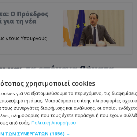
τα: Ο Πρόεδρος
 για τη νέα
υς νέους Υπουργούς
ν και τα επόμενα βήματα
τότοπος χρησιμοποιεί cookies
κού Γραμματέα, έδωσε το περίγραμμα των
ookies για να εξατομικεύσουμε το περιεχόμενο, τις διαφημίσεις
 που είχε με τον Πρόεδρο της
επισκεψιμότητά μας. Μοιραζόμαστε επίσης πληροφορίες σχετικά
 τους συνεργάτες διαφήμισης και ανάλυσης, οι οποίοι ενδέχετα
λλες πληροφορίες που τους έχετε παράσχει ή που έχουν συλλέξ
ους από εσάς.
Πολιτική Απορρήτου
την Άγκυρα και ακολούθως στην Αθήνα για
ΩΝ ΤΩΝ ΣΥΝΕΡΓΑΤΏΝ
(1656) →
 ενώ στη συνέχεια θα επισκεφθεί τις