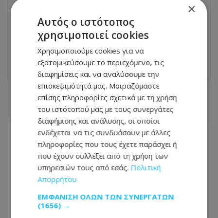
×
ΕΠΌΜΕΝΟ ΆΡΘΡΟ
Αυτός ο ιστότοπος
Εορτολόγιο: Το παράξενο όνομα που
χρησιμοποιεί cookies
γιορτάζει σήμερα, Κυριακή 14 Ιουνίου
Χρησιμοποιούμε cookies για να
14.06.2026 - 07:40
εξατομικεύσουμε το περιεχόμενο, τις
διαφημίσεις και να αναλύσουμε την
επισκεψιμότητά μας. Μοιραζόμαστε
επίσης πληροφορίες σχετικά με τη χρήση
ΣΧΕΤΙΚΑ ΑΡΘΡΑ
του ιστότοπού μας με τους συνεργάτες
διαφήμισης και ανάλυσης, οι οποίοι
ενδέχεται να τις συνδυάσουν με άλλες
πληροφορίες που τους έχετε παράσχει ή
που έχουν συλλέξει από τη χρήση των
υπηρεσιών τους από εσάς.
Πολιτική
Απορρήτου
ΕΜΦΆΝΙΣΗ ΌΛΩΝ ΤΩΝ ΣΥΝΕΡΓΑΤΏΝ
(1656) →