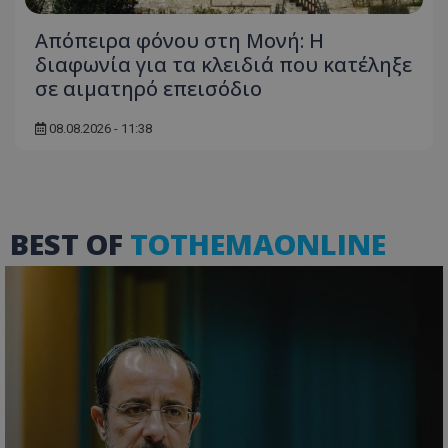
Απόπειρα φόνου στη Μονή: Η
διαφωνία για τα κλειδιά που κατέληξε
σε αιματηρό επεισόδιο
msToken
.tiktok.com
08.08.2026 - 11:38
BEST OF
TOTHEMAONLINE
CookieScriptConsent
CookieScript
www.tothemaonline.com