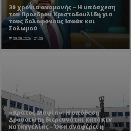
30 χρόνια αναμονής – Η υπόσχεση
του Προεδρου Χριστοδουλίδη για
τους δολοφόνους Ισαάκ και
Σολωμού
08.08.2026 - 21:08
usprivacy
.themasports.tothemaonline.co
«Κράτος Μαφία»: Η υπόθεση
Δρουσιώτη διερευνάται κατόπιν
καταγγελίας - Όσα αναφέρει η