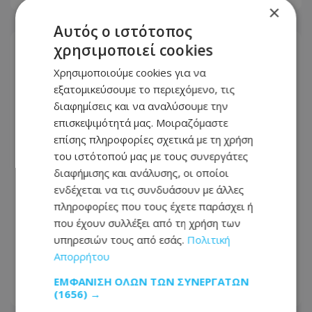
×
Αυτός ο ιστότοπος
χρησιμοποιεί cookies
Χρησιμοποιούμε cookies για να
εξατομικεύσουμε το περιεχόμενο, τις
διαφημίσεις και να αναλύσουμε την
επισκεψιμότητά μας. Μοιραζόμαστε
επίσης πληροφορίες σχετικά με τη χρήση
του ιστότοπού μας με τους συνεργάτες
διαφήμισης και ανάλυσης, οι οποίοι
ενδέχεται να τις συνδυάσουν με άλλες
πληροφορίες που τους έχετε παράσχει ή
που έχουν συλλέξει από τη χρήση των
Νέα κίτρινη προειδοποίηση για
υπηρεσιών τους από εσάς.
Πολιτική
εξαιρετικά υψηλές θερμοκρασίες -
Απορρήτου
Πότε θα τεθεί σε ισχύ
ΕΜΦΆΝΙΣΗ ΌΛΩΝ ΤΩΝ ΣΥΝΕΡΓΑΤΏΝ
07.08.2026 - 16:27
(1656) →