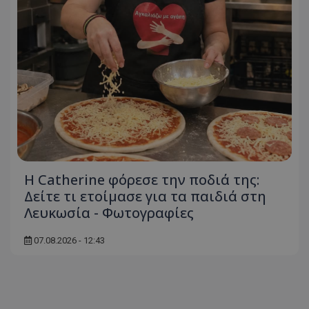
ASP.NET_SessionId
Microsoft Corporation
themasports.tothemaonline.co
Η Catherine φόρεσε την ποδιά της:
Δείτε τι ετοίμασε για τα παιδιά στη
Λευκωσία - Φωτογραφίες
VISITOR_PRIVACY_METADATA
YouTube
.youtube.com
07.08.2026 - 12:43