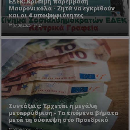
ΕΔΕΚ: Κρίσιμη παρέμβαση
Μαυρονικόλα - Ζητά να εγκριθούν
και οι 4 υποψηφιότητες
07.08.2026 - 21:21
usprivacy
.themasports.tothemaonline.co
Συντάξεις: Έρχεται η μεγάλη
μεταρρύθμιση - Τα επόμενα βήματα
μετά τη σύσκεψη στο Προεδρικό
07.08.2026 - 17:13