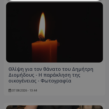
Απολύτως απαραίτητα
Απόδοσης
Στόχευσης
Λειτουργικότητας
Μη ταξινομημένα
Τα απολύτως απαραίτητα cookies επιτρέπουν
βασικές λειτουργίες του ιστότοπου, όπως τη
σύνδεση χρήστη και τη διαχείριση λογαριασμού.
Ο ιστότοπος δεν μπορεί να χρησιμοποιηθεί σωστά
χωρίς τα απολύτως απαραίτητα cookies.
Ονοματεπώνυμο
Προμηθευτής
/
Πεδίο
usprivacy
.lifenewscy.tothemaonline.com
Θλίψη για τον θάνατο του Δημήτρη
Διομήδους - Η παράκληση της
οικογένειας - Φωτογραφία
07.08.2026 - 13:44