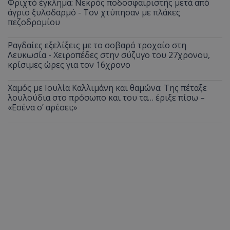
Φριχτό έγκλημα: Νεκρός ποδοσφαιριστής μετά από
άγριο ξυλοδαρμό - Τον χτύπησαν με πλάκες
πεζοδρομίου
Ραγδαίες εξελίξεις με το σοβαρό τροχαίο στη
Λευκωσία - Χειροπέδες στην σύζυγο του 27χρονου,
κρίσιμες ώρες για τον 16χρονο
Χαμός με Ιουλία Καλλιμάνη και θαμώνα: Της πέταξε
λουλούδια στο πρόσωπο και του τα… έριξε πίσω –
«Εσένα σ’ αρέσει;»