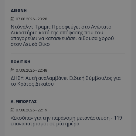
τον 
τον τρ
του 
οποίο 
ΔΙΕΘΝΗ
επισκέπ
πρόσβα
07.08.2026 - 23:28
ιστοσε
Συλλέγε
Ντόναλντ Τραμπ: Προσφεύγει στο Ανώτατο
για τις
Δικαστήριο κατά της απόφασης που του
του χρ
ιστοσε
απαγορεύει να κατασκευάσει αίθουσα χορού
ποιες σ
στον Λευκό Οίκο
έχουν 
_ga_J7RS52TMNC
.tothemaonline.com
1 χρόνος 1
Αυτό τ
μήνας
χρησιμ
ΠΟΛΙΤΙΚΗ
από το
Analyti
07.08.2026 - 22:48
διατήρ
κατάσ
ΔΗΣΥ: Αυτή αναλαμβάνει Ειδική Σύμβουλος για
περιόδ
το Κράτος Δικαίου
σύνδεσ
Α. ΡΕΠΟΡΤΑΖ
07.08.2026 - 22:19
«Σκούπα» για την παράνομη μετανάστευση - 119
επαναπατρισμοί σε μία ημέρα