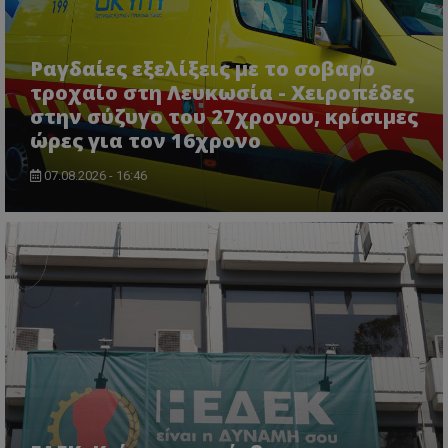
Ραγδαίες εξελίξεις με το σοβαρό
τροχαίο στη Λευκωσία - Χειροπέδες
msToken
.tiktok.com
στην σύζυγο του 27χρονου, κρίσιμες
ώρες για τον 16χρονο
07.08.2026 - 16:46
CookieScriptConsent
CookieScript
www.tothemaonline.com