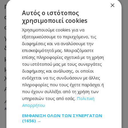
×
Παράλληλα είναι γενικά παραδεχτό ότι
Αυτός ο ιστότοπος
ανέβηκε κατακόρυφα η ζήτηση για
χρησιμοποιεί cookies
σπουδές στην ιατρική. Παράλληλα, σε
Χρησιμοποιούμε cookies για να
γενικό επίπεδο ανέβηκε το κόστος
εξατομικεύσουμε το περιεχόμενο, τις
διαφημίσεις και να αναλύσουμε την
διαβίωσης σε όλες τις χώρες ενώ
επισκεψιμότητά μας. Μοιραζόμαστε
μειώθηκε κατά πολύ - ειδικότερα στις
επίσης πληροφορίες σχετικά με τη χρήση
του ιστότοπού μας με τους συνεργάτες
μεγάλες πόλεις – η προσφορά διαμονής
διαφήμισης και ανάλυσης, οι οποίοι
λόγω αύξησης των καταλυμάτων τύπου
ενδέχεται να τις συνδυάσουν με άλλες
πληροφορίες που τους έχετε παράσχει ή
Airbnb.
που έχουν συλλέξει από τη χρήση των
υπηρεσιών τους από εσάς.
Πολιτική
Ακολουθήστε το
Tothemaonline.com στο Google News
Απορρήτου
και μάθετε πρώτοι όλες τις
ειδήσεις
ΕΜΦΆΝΙΣΗ ΌΛΩΝ ΤΩΝ ΣΥΝΕΡΓΑΤΏΝ
(1656) →