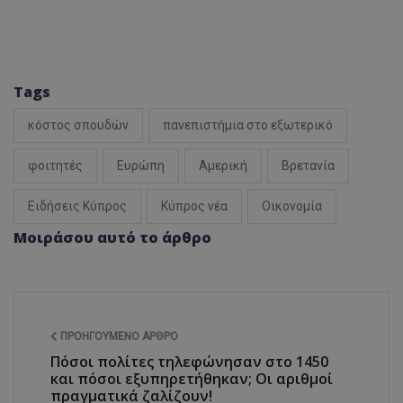
ASP.NET_SessionId
Microsoft Corporation
themasports.tothemaonline.co
Tags
κόστος σπουδών
πανεπιστήμια στο εξωτερικό
φοιτητές
Ευρώπη
Αμερική
Βρετανία
Ειδήσεις Κύπρος
Κύπρος νέα
Οικονομία
Μοιράσου αυτό το άρθρο
VISITOR_PRIVACY_METADATA
YouTube
.youtube.com
ΠΡΟΗΓΟΎΜΕΝΟ ΆΡΘΡΟ
Πόσοι πολίτες τηλεφώνησαν στο 1450
και πόσοι εξυπηρετήθηκαν; Οι αριθμοί
πραγματικά ζαλίζουν!