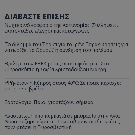
__cf_bm
Cloudflare Inc.
ΔΙΑΒΑΣΤΕ ΕΠΙΣΗΣ
.twitter.com
Νυχτερινό «σαφάρι» της Αστυνομίας: Συλλήψεις,
εκατοντάδες έλεγχοι και καταγγελίες
Το δίλημμα του Τραμπ για το Ιράν: Παραχωρήσεις για
να ανοίξει το Ορμούζ ή συνέχιση του πολέμου
Θρίλερ στην ΕΔΕΚ με τις υποψηφιότητες: Στο
μικροσκόπιο η Σοφία Χριστοδούλου Μακρή
ASP.NET_SessionId
Microsoft Corporation
«Ψήνεται» η Κύπρος στους 40°C: Σε ποιες περιοχές
lifenewscy.tothemaonline.com
μπορεί να βρέξει
Εορτολόγιο: Ποιοι γιορτάζουν σήμερα
Αναστάτωση από πυρκαγιά σε μπυραρία στην Αγία
Νάπα τα ξημερώματα - Την έσβησαν οι ιδιοκτήτες
πριν φτάσει η Πυροσβεστική