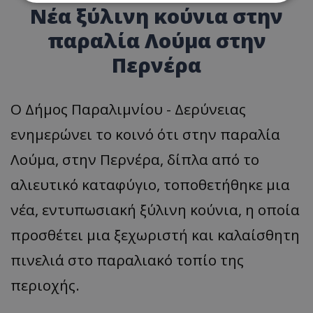
Νέα ξύλινη κούνια στην
Απολύτως απαραίτητα
Απόδοσης
παραλία Λούμα στην
Στόχευσης
Λειτουργικότητας
Περνέρα
Μη ταξινομημένα
Τα απολύτως απαραίτητα cookies επιτρέπουν
Ο Δήμος Παραλιμνίου - Δερύνειας
βασικές λειτουργίες του ιστότοπου, όπως τη
σύνδεση χρήστη και τη διαχείριση λογαριασμού.
Ο ιστότοπος δεν μπορεί να χρησιμοποιηθεί σωστά
ενημερώνει το κοινό ότι στην παραλία
χωρίς τα απολύτως απαραίτητα cookies.
Λούμα, στην Περνέρα, δίπλα από το
Ονοματεπώνυμο
Προμηθευτής
/
Πεδίο
αλιευτικό καταφύγιο, τοποθετήθηκε μια
usprivacy
.lifenewscy.tothemaonline.com
νέα, εντυπωσιακή ξύλινη κούνια, η οποία
προσθέτει μια ξεχωριστή και καλαίσθητη
πινελιά στο παραλιακό τοπίο της
περιοχής.