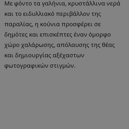
Με φόντο τα γαλήνια, κρυστάλλινα νερά
ASP.NET_SessionId
Microsoft Corporation
themasports.tothemaonline.co
και το ειδυλλιακό περιβάλλον της
παραλίας, η κούνια προσφέρει σε
δημότες και επισκέπτες έναν όμορφο
χώρο χαλάρωσης, απόλαυσης της θέας
και δημιουργίας αξέχαστων
φωτογραφικών στιγμών.
VISITOR_PRIVACY_METADATA
YouTube
.youtube.com