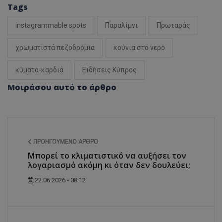
Tags
instagrammable spots
Παραλίμνι
Πρωταράς
χρωματιστά πεζοδρόμια
κούνια στο νερό
κύματα-καρδιά
Ειδήσεις Κύπρος
Μοιράσου αυτό το άρθρο
usprivacy
.themasports.tothemaonline.co
ΠΡΟΗΓΟΎΜΕΝΟ ΆΡΘΡΟ
Μπορεί το κλιματιστικό να αυξήσει τον
λογαριασμό ακόμη κι όταν δεν δουλεύει;
22.06.2026 - 08:12