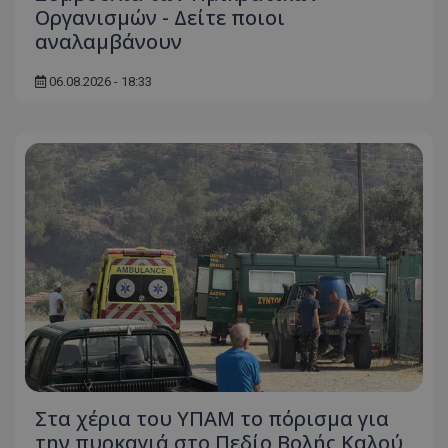
Οργανισμών - Δείτε ποιοι
ASP.NET_SessionId
Microsoft Corporation
αναλαμβάνουν
themasports.tothemaonline.co
06.08.2026 - 18:33
VISITOR_PRIVACY_METADATA
YouTube
.youtube.com
Στα χέρια του ΥΠΑΜ το πόρισμα για
την πυρκαγιά στο Πεδίο Βολής Καλού