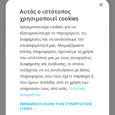
βίντεο
×
Αυτός ο ιστότοπος
22.06.2026 - 09:03
χρησιμοποιεί cookies
Χρησιμοποιούμε cookies για να
εξατομικεύσουμε το περιεχόμενο, τις
ΣΧΕΤΙΚΑ ΑΡΘΡΑ
διαφημίσεις και να αναλύσουμε την
επισκεψιμότητά μας. Μοιραζόμαστε
επίσης πληροφορίες σχετικά με τη χρήση
του ιστότοπού μας με τους συνεργάτες
διαφήμισης και ανάλυσης, οι οποίοι
ενδέχεται να τις συνδυάσουν με άλλες
πληροφορίες που τους έχετε παράσχει ή
που έχουν συλλέξει από τη χρήση των
υπηρεσιών τους από εσάς.
Πολιτική
Απορρήτου
ΕΜΦΆΝΙΣΗ ΌΛΩΝ ΤΩΝ ΣΥΝΕΡΓΑΤΏΝ
(1656) →