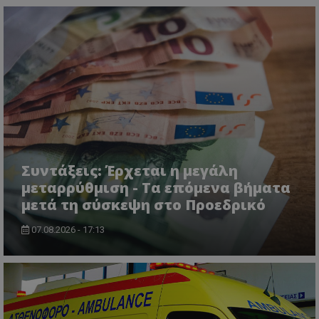
usprivacy
.themasports.tothemaonline.co
Συντάξεις: Έρχεται η μεγάλη
μεταρρύθμιση - Τα επόμενα βήματα
μετά τη σύσκεψη στο Προεδρικό
07.08.2026 - 17:13