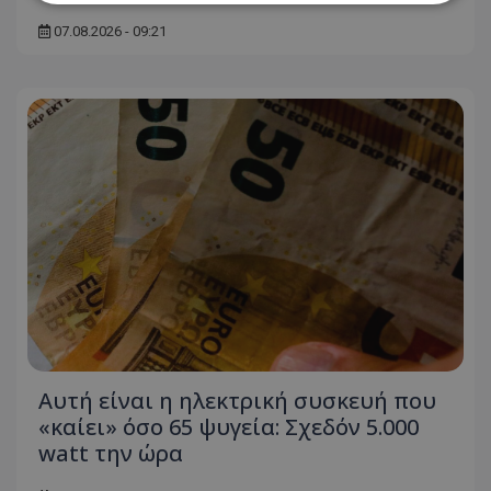
07.08.2026 - 09:21
Απολύτως απαραίτητα
Απόδοσης
Στόχευσης
Λειτουργικότητας
Μη ταξινομημένα
Τα απολύτως απαραίτητα cookies επιτρέπουν
βασικές λειτουργίες του ιστότοπου, όπως τη
σύνδεση χρήστη και τη διαχείριση λογαριασμού.
Ο ιστότοπος δεν μπορεί να χρησιμοποιηθεί σωστά
χωρίς τα απολύτως απαραίτητα cookies.
Ονοματεπώνυμο
Προμηθευτής
/
Πεδίο
usprivacy
.lifenewscy.tothemaonline.com
Αυτή είναι η ηλεκτρική συσκευή που
«καίει» όσο 65 ψυγεία: Σχεδόν 5.000
watt την ώρα