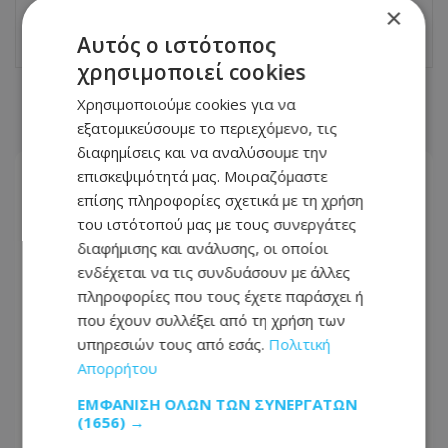
×
22.06.2026 - 09:39
Αυτός ο ιστότοπος
χρησιμοποιεί cookies
Χρησιμοποιούμε cookies για να
ΣΧΕΤΙΚΑ ΑΡΘΡΑ
εξατομικεύσουμε το περιεχόμενο, τις
διαφημίσεις και να αναλύσουμε την
επισκεψιμότητά μας. Μοιραζόμαστε
επίσης πληροφορίες σχετικά με τη χρήση
του ιστότοπού μας με τους συνεργάτες
διαφήμισης και ανάλυσης, οι οποίοι
ενδέχεται να τις συνδυάσουν με άλλες
πληροφορίες που τους έχετε παράσχει ή
που έχουν συλλέξει από τη χρήση των
υπηρεσιών τους από εσάς.
Πολιτική
Απορρήτου
ΕΜΦΆΝΙΣΗ ΌΛΩΝ ΤΩΝ ΣΥΝΕΡΓΑΤΏΝ
(1656) →
Τα 3 ζώδια θα ευνοηθούν