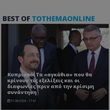
BEST OF
TOTHEMAONLINE
msToken
.tiktok.com
Κυπριακό: Τα «αγκάθια» που θα
κρίνουν τις εξελίξεις και οι
διαφωνίες πριν από την κρίσιμη
συνάντηση
CookieScriptConsent
CookieScript
www.tothemaonline.com
07.08.2026 - 17:41