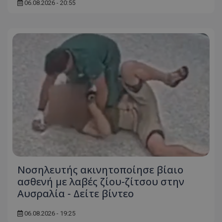
06.08.2026 - 20:55
ASP.NET_SessionId
Microsoft Corporation
themasports.tothemaonline.co
VISITOR_PRIVACY_METADATA
YouTube
.youtube.com
Νοσηλευτής ακινητοποίησε βίαιο
ασθενή με λαβές ζίου-ζίτσου στην
Αυσραλία - Δείτε βίντεο
06.08.2026 - 19:25