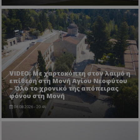
msToken
.tiktok.com
VIDEO: Με χαρτοκόπτη στον λαιμό η
επίθεση στη Μονή Αγίου Νεοφύτου
– Όλο το χρονικό της απόπειρας
φόνου στη Μονή
08.08.2026 - 20:46
CookieScriptConsent
CookieScript
www.tothemaonline.com