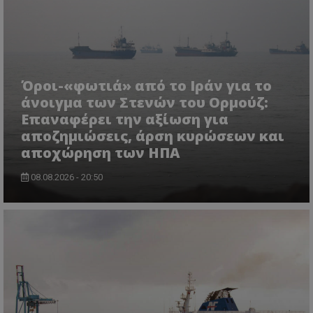
Όροι-«φωτιά» από το Ιράν για το
άνοιγμα των Στενών του Ορμούζ:
Επαναφέρει την αξίωση για
usprivacy
.themasports.tothemaonline.co
αποζημιώσεις, άρση κυρώσεων και
αποχώρηση των ΗΠΑ
08.08.2026 - 20:50