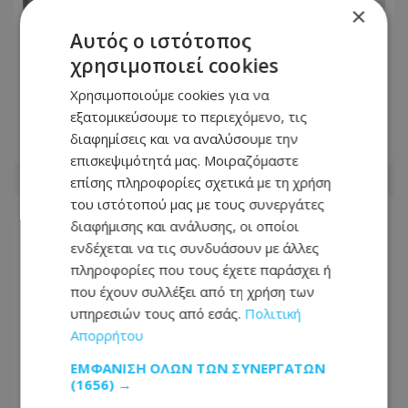
×
Αυτός ο ιστότοπος
Ένα σφηνάκι ελαιόλαδο κάθε μέρα για
χρησιμοποιεί cookies
2 εβδομάδες – Η εμπειρία μιας
δημοσιογράφου - Τα 4 απρόσμενα
Χρησιμοποιούμε cookies για να
αποτελέσματα
εξατομικεύσουμε το περιεχόμενο, τις
διαφημίσεις και να αναλύσουμε την
08.08.2026 - 14:32
επισκεψιμότητά μας. Μοιραζόμαστε
επίσης πληροφορίες σχετικά με τη χρήση
του ιστότοπού μας με τους συνεργάτες
διαφήμισης και ανάλυσης, οι οποίοι
ενδέχεται να τις συνδυάσουν με άλλες
πληροφορίες που τους έχετε παράσχει ή
που έχουν συλλέξει από τη χρήση των
υπηρεσιών τους από εσάς.
Πολιτική
Απορρήτου
ΕΜΦΆΝΙΣΗ ΌΛΩΝ ΤΩΝ ΣΥΝΕΡΓΑΤΏΝ
(1656) →