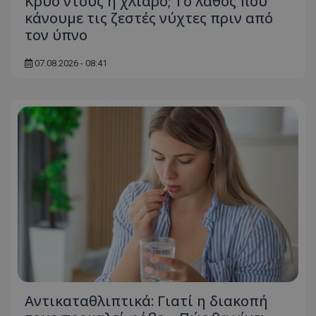
Κρύο ντους ή χλιαρό; Το λάθος που
κάνουμε τις ζεστές νύχτες πριν από
ASP.NET_SessionId
Microsoft Corporation
themasports.tothemaonline.co
τον ύπνο
07.08.2026 - 08:41
VISITOR_PRIVACY_METADATA
YouTube
.youtube.com
Αντικαταθλιπτικά: Γιατί η διακοπή