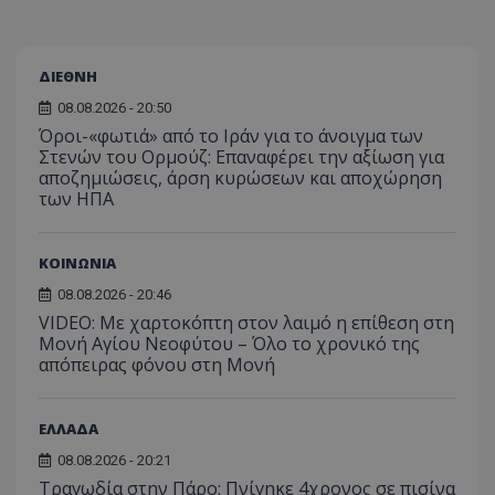
τον 
τον τρ
του 
οποίο 
επισκέπ
πρόσβα
ιστοσε
ΔΙΕΘΝΗ
Συλλέγε
για τις
08.08.2026 - 20:50
του χρ
Όροι-«φωτιά» από το Ιράν για το άνοιγμα των
ιστοσε
ποιες σ
Στενών του Ορμούζ: Επαναφέρει την αξίωση για
έχουν 
αποζημιώσεις, άρση κυρώσεων και αποχώρηση
των ΗΠΑ
_ga_J7RS52TMNC
.tothemaonline.com
1 χρόνος 1
Αυτό τ
μήνας
χρησιμ
από το
Analyti
διατήρ
ΚΟΙΝΩΝΙΑ
κατάσ
περιόδ
08.08.2026 - 20:46
σύνδεσ
VIDEO: Με χαρτοκόπτη στον λαιμό η επίθεση στη
Μονή Αγίου Νεοφύτου – Όλο το χρονικό της
απόπειρας φόνου στη Μονή
ΕΛΛΑΔΑ
08.08.2026 - 20:21
Τραγωδία στην Πάρο: Πνίγηκε 4χρονος σε πισίνα