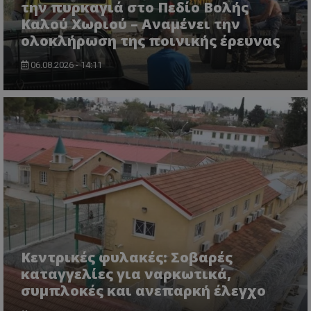
την πυρκαγιά στο Πεδίο Βολής
Καλού Χωριού – Αναμένει την
ολοκλήρωση της ποινικής έρευνας
msToken
.tiktok.com
06.08.2026 - 14:11
CookieScriptConsent
CookieScript
www.tothemaonline.com
Κεντρικές φυλακές: Σοβαρές
καταγγελίες για ναρκωτικά,
συμπλοκές και ανεπαρκή έλεγχο