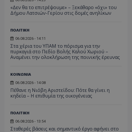
πρόσβα
ιστοσε
«Δεν θα το επιτρέψουμε» – Ξεκάθαρο «όχι» του
Συλλέγε
Δήμου Λατσιών-Γερίου στις δομές ανηλίκων
για τις
του χρ
ιστοσε
ποιες σ
ΠΟΛΙΤΙΚΗ
έχουν 
06.08.2026 - 14:11
_ga_J7RS52TMNC
.tothemaonline.com
1 χρόνος 1
Αυτό τ
μήνας
χρησιμ
Στα χέρια του ΥΠΑΜ το πόρισμα για την
από το
πυρκαγιά στο Πεδίο Βολής Καλού Χωριού –
Analyti
διατήρ
Αναμένει την ολοκλήρωση της ποινικής έρευνας
κατάσ
περιόδ
σύνδεσ
ΚΟΙΝΩΝΙΑ
06.08.2026 - 14:08
Πέθανε η Νιόβη Αριστείδου: Πότε θα γίνει η
κηδεία – Η επιθυμία της οικογένειας
ΠΟΛΙΤΙΚΗ
06.08.2026 - 13:54
Σταθερές βάσεις και σημαντικό έργο αφήνει στο