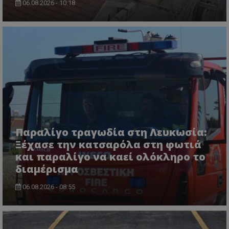
06.08.2026 - 10:18
usprivacy
.themasports.tothemaonline.co
Παραλίγο τραγωδία στη Λευκωσία:
Ξέχασε την κατσαρόλα στη φωτιά
και παραλίγο να καεί ολόκληρο το
διαμέρισμα
06.08.2026 - 08:55
Προμηθευτής
Ονοματεπώνυμο
Λήξη
Περιγραφή
Προμηθευτής
/
Πεδίο
/
Ονοματεπώνυμο
Λήξη
Περιγραφή
Πεδίο
Προμηθευτής
/