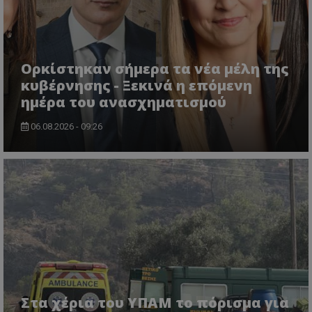
.twitter.com
Ορκίστηκαν σήμερα τα νέα μέλη της
κυβέρνησης - Ξεκινά η επόμενη
ημέρα του ανασχηματισμού
06.08.2026 - 09:26
ASP.NET_SessionId
Microsoft Corporation
lifenewscy.tothemaonline.com
Στα χέρια του ΥΠΑΜ το πόρισμα για