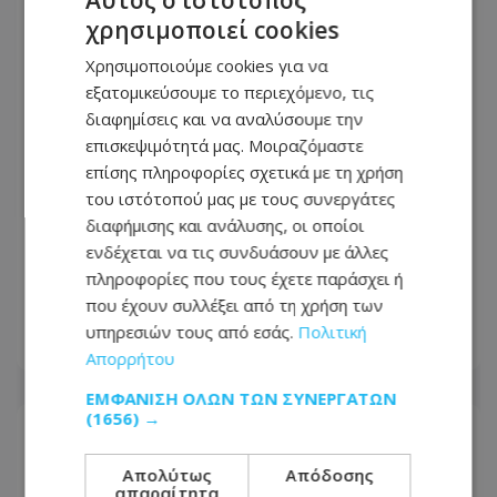
Αυτός ο ιστότοπος
χρησιμοποιεί cookies
Χρησιμοποιούμε cookies για να
εξατομικεύσουμε το περιεχόμενο, τις
διαφημίσεις και να αναλύσουμε την
επισκεψιμότητά μας. Μοιραζόμαστε
επίσης πληροφορίες σχετικά με τη χρήση
του ιστότοπού μας με τους συνεργάτες
διαφήμισης και ανάλυσης, οι οποίοι
Εντυπωσιακό βίντεο: Η στιγμή που
ενδέχεται να τις συνδυάσουν με άλλες
γιγαντιαίο παγόβουνο τουμπάρει
πληροφορίες που τους έχετε παράσχει ή
στον ωκεανό - Δείτε βίντεο
που έχουν συλλέξει από τη χρήση των
υπηρεσιών τους από εσάς.
Πολιτική
06.08.2026 - 07:20
Απορρήτου
ΕΜΦΆΝΙΣΗ ΌΛΩΝ ΤΩΝ ΣΥΝΕΡΓΑΤΏΝ
(1656) →
Απολύτως
Απόδοσης
απαραίτητα