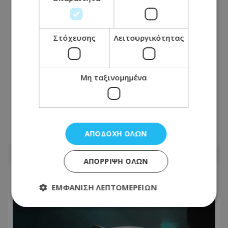
Στόχευσης
Λειτουργικότητας
Μη ταξινομημένα
Google: Ο Κύπριος Ντέμης Χασάμπης
νέος πρόεδρος της DeepMind
ΑΠΟΔΟΧΉ ΌΛΩΝ
05.08.2026 - 23:13
ΑΠΌΡΡΙΨΗ ΌΛΩΝ
ΕΜΦΆΝΙΣΗ ΛΕΠΤΟΜΕΡΕΙΏΝ
Απολύτως απαραίτητα
Απόδοσης