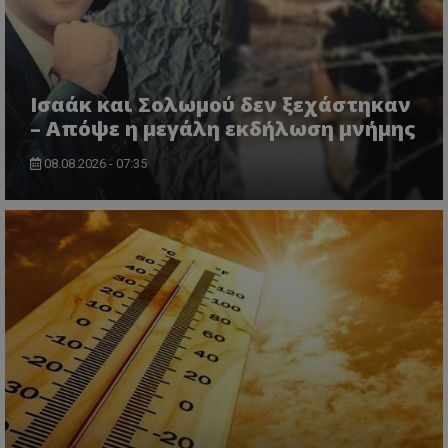
Ισαάκ και Σολωμού δεν ξεχάστηκαν
– Απόψε η μεγάλη εκδήλωση μνήμης
08.08.2026 - 07:35
usprivacy
.themasports.tothemaonline.co