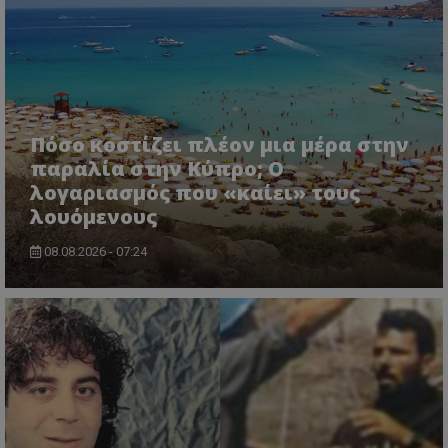
msToken
.tiktok.com
Πόσο κοστίζει πλέον μια μέρα στην
παραλία στην Κύπρο; Ο
λογαριασμός που «καίει» τους
λουόμενους
08.08.2026 - 07:24
CookieScriptConsent
CookieScript
www.tothemaonline.com