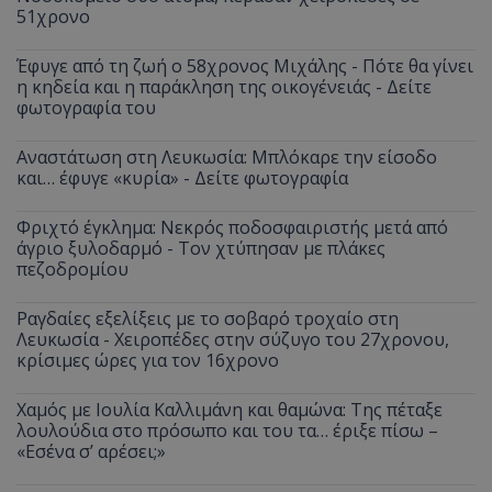
51χρονο
Έφυγε από τη ζωή ο 58χρονος Μιχάλης - Πότε θα γίνει
η κηδεία και η παράκληση της οικογένειάς - Δείτε
φωτογραφία του
Αναστάτωση στη Λευκωσία: Μπλόκαρε την είσοδο
και… έφυγε «κυρία» - Δείτε φωτογραφία
Φριχτό έγκλημα: Νεκρός ποδοσφαιριστής μετά από
άγριο ξυλοδαρμό - Τον χτύπησαν με πλάκες
πεζοδρομίου
Ραγδαίες εξελίξεις με το σοβαρό τροχαίο στη
Λευκωσία - Χειροπέδες στην σύζυγο του 27χρονου,
κρίσιμες ώρες για τον 16χρονο
Χαμός με Ιουλία Καλλιμάνη και θαμώνα: Της πέταξε
λουλούδια στο πρόσωπο και του τα… έριξε πίσω –
«Εσένα σ’ αρέσει;»