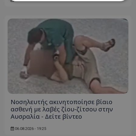
Απολύτως απαραίτητα
Απόδοσης
Στόχευσης
Λειτουργικότητας
Μη ταξινομημένα
Τα απολύτως απαραίτητα cookies επιτρέπουν
βασικές λειτουργίες του ιστότοπου, όπως τη
σύνδεση χρήστη και τη διαχείριση λογαριασμού.
Ο ιστότοπος δεν μπορεί να χρησιμοποιηθεί σωστά
χωρίς τα απολύτως απαραίτητα cookies.
Ονοματεπώνυμο
Προμηθευτής
/
Πεδίο
usprivacy
.lifenewscy.tothemaonline.com
Νοσηλευτής ακινητοποίησε βίαιο
ασθενή με λαβές ζίου-ζίτσου στην
Αυσραλία - Δείτε βίντεο
06.08.2026 - 19:25