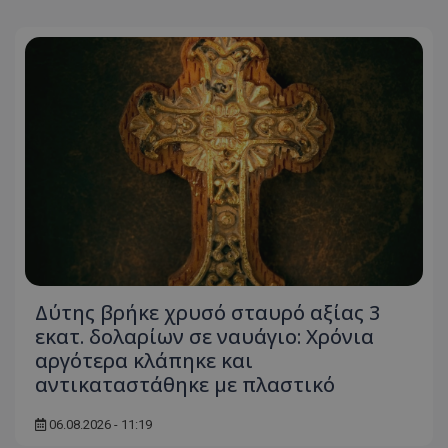
ASP.NET_SessionId
Microsoft Corporation
themasports.tothemaonline.co
VISITOR_PRIVACY_METADATA
YouTube
Δύτης βρήκε χρυσό σταυρό αξίας 3
.youtube.com
εκατ. δολαρίων σε ναυάγιο: Χρόνια
αργότερα κλάπηκε και
αντικαταστάθηκε με πλαστικό
06.08.2026 - 11:19