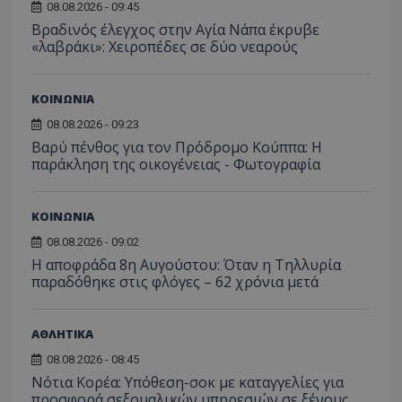
τον 
08.08.2026 - 09:45
τον τρ
του 
οποίο 
Βραδινός έλεγχος στην Αγία Νάπα έκρυβε
επισκέπ
«λαβράκι»: Χειροπέδες σε δύο νεαρούς
πρόσβα
ιστοσε
Συλλέγε
για τις
του χρ
ΚΟΙΝΩΝΙΑ
ιστοσε
ποιες σ
08.08.2026 - 09:23
έχουν 
Βαρύ πένθος για τον Πρόδρομο Κούππα: Η
_ga_J7RS52TMNC
.tothemaonline.com
1 χρόνος 1
Αυτό τ
παράκληση της οικογένειας - Φωτογραφία
μήνας
χρησιμ
από το
Analyti
διατήρ
ΚΟΙΝΩΝΙΑ
κατάσ
περιόδ
08.08.2026 - 09:02
σύνδεσ
Η αποφράδα 8η Αυγούστου: Όταν η Τηλλυρία
παραδόθηκε στις φλόγες – 62 χρόνια μετά
ΑΘΛΗΤΙΚΑ
08.08.2026 - 08:45
Νότια Κορέα: Υπόθεση-σοκ με καταγγελίες για
προσφορά σεξουαλικών υπηρεσιών σε ξένους