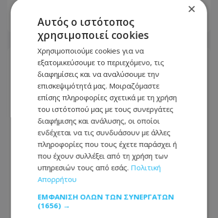
περισσότερο
×
Αυτός ο ιστότοπος
07.08.2026 - 10:26
χρησιμοποιεί cookies
Χρησιμοποιούμε cookies για να
εξατομικεύσουμε το περιεχόμενο, τις
διαφημίσεις και να αναλύσουμε την
επισκεψιμότητά μας. Μοιραζόμαστε
επίσης πληροφορίες σχετικά με τη χρήση
του ιστότοπού μας με τους συνεργάτες
διαφήμισης και ανάλυσης, οι οποίοι
ενδέχεται να τις συνδυάσουν με άλλες
πληροφορίες που τους έχετε παράσχει ή
που έχουν συλλέξει από τη χρήση των
υπηρεσιών τους από εσάς.
Πολιτική
Απορρήτου
«Δεν μπορούσες να με σκουντήξεις;»:
Η παρουσιάστρια που αποκοιμήθηκε
ΕΜΦΆΝΙΣΗ ΌΛΩΝ ΤΩΝ ΣΥΝΕΡΓΑΤΏΝ
(1656) →
στον αέρα και έγινε viral