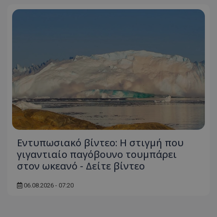
ASP.NET_SessionId
Microsoft Corporation
themasports.tothemaonline.co
Εντυπωσιακό βίντεο: Η στιγμή που
VISITOR_PRIVACY_METADATA
YouTube
γιγαντιαίο παγόβουνο τουμπάρει
.youtube.com
στον ωκεανό - Δείτε βίντεο
06.08.2026 - 07:20