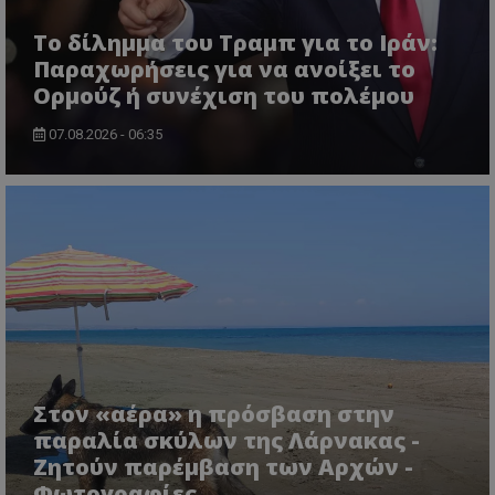
Το δίλημμα του Τραμπ για το Ιράν:
Παραχωρήσεις για να ανοίξει το
Ορμούζ ή συνέχιση του πολέμου
07.08.2026 - 06:35
usprivacy
.themasports.tothemaonline.co
Στον «αέρα» η πρόσβαση στην
παραλία σκύλων της Λάρνακας -
Ζητούν παρέμβαση των Αρχών -
Φωτογραφίες