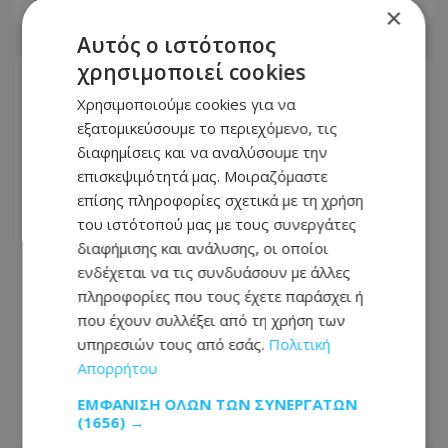
06.08.2026 - 20:55
×
Αυτός ο ιστότοπος
χρησιμοποιεί cookies
Χρησιμοποιούμε cookies για να
εξατομικεύσουμε το περιεχόμενο, τις
διαφημίσεις και να αναλύσουμε την
επισκεψιμότητά μας. Μοιραζόμαστε
επίσης πληροφορίες σχετικά με τη χρήση
του ιστότοπού μας με τους συνεργάτες
διαφήμισης και ανάλυσης, οι οποίοι
ενδέχεται να τις συνδυάσουν με άλλες
πληροφορίες που τους έχετε παράσχει ή
που έχουν συλλέξει από τη χρήση των
Νοσηλευτής ακινητοποίησε βίαιο
υπηρεσιών τους από εσάς.
Πολιτική
ασθενή με λαβές ζίου-ζίτσου στην
Απορρήτου
Αυσραλία - Δείτε βίντεο
ΕΜΦΆΝΙΣΗ ΌΛΩΝ ΤΩΝ ΣΥΝΕΡΓΑΤΏΝ
(1656) →
06.08.2026 - 19:25