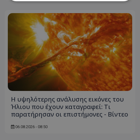
Απολύτως απαραίτητα
Απόδοσης
Στόχευσης
Λειτουργικότητας
Μη ταξινομημένα
Τα απολύτως απαραίτητα cookies επιτρέπουν
βασικές λειτουργίες του ιστότοπου, όπως τη
σύνδεση χρήστη και τη διαχείριση λογαριασμού.
Ο ιστότοπος δεν μπορεί να χρησιμοποιηθεί σωστά
χωρίς τα απολύτως απαραίτητα cookies.
Ονοματεπώνυμο
Προμηθευτής
/
Πεδίο
usprivacy
.lifenewscy.tothemaonline.com
Η υψηλότερης ανάλυσης εικόνες του
Ήλιου που έχουν καταγραφεί: Τι
παρατήρησαν οι επιστήμονες - Βίντεο
06.08.2026 - 08:50