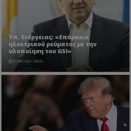
msToken
.tiktok.com
Υπ. Ενέργειας: «Επάρκεια
ηλεκτρικού ρεύματος με την
υλοποίηση του GSI»
07.08.2026 - 09:26
CookieScriptConsent
CookieScript
www.tothemaonline.com