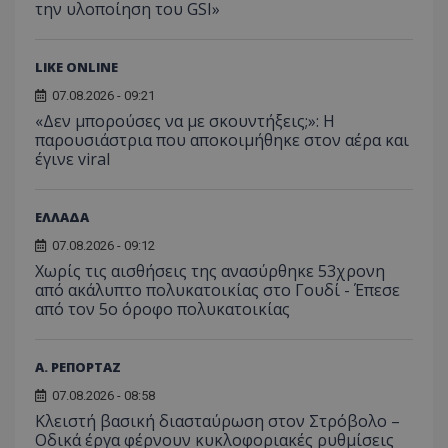
τον 
την υλοποίηση του GSI»
τον τρ
του 
οποίο 
επισκέπ
πρόσβα
ιστοσε
LIKE ONLINE
Συλλέγε
για τις
07.08.2026 - 09:21
του χρ
«Δεν μπορούσες να με σκουντήξεις;»: Η
ιστοσε
ποιες σ
παρουσιάστρια που αποκοιμήθηκε στον αέρα και
έχουν 
έγινε viral
_ga_J7RS52TMNC
.tothemaonline.com
1 χρόνος 1
Αυτό τ
μήνας
χρησιμ
από το
ΕΛΛΑΔΑ
Analyti
διατήρ
07.08.2026 - 09:12
κατάσ
περιόδ
Χωρίς τις αισθήσεις της ανασύρθηκε 53χρονη
σύνδεσ
από ακάλυπτο πολυκατοικίας στο Γουδί - Έπεσε
από τον 5ο όροφο πολυκατοικίας
Α. ΡΕΠΟΡΤΑΖ
07.08.2026 - 08:58
Κλειστή βασική διασταύρωση στον Στρόβολο –
Οδικά έργα φέρνουν κυκλοφοριακές ρυθμίσεις