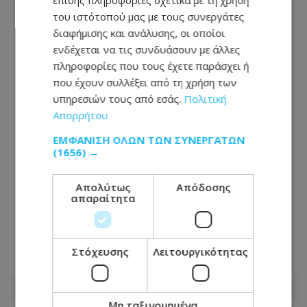
του ιστότοπού μας με τους συνεργάτες
διαφήμισης και ανάλυσης, οι οποίοι
ενδέχεται να τις συνδυάσουν με άλλες
πληροφορίες που τους έχετε παράσχει ή
που έχουν συλλέξει από τη χρήση των
υπηρεσιών τους από εσάς.
Πολιτική
Απορρήτου
ΕΜΦΆΝΙΣΗ ΌΛΩΝ ΤΩΝ ΣΥΝΕΡΓΑΤΏΝ
(1656) →
«Αφιέρωσε τη ζωή της βοηθώντας
Απολύτως
Απόδοσης
απαραίτητα
όσους είχαν ανάγκη»: Συγκλονίζει η
οικογένεια της Βρετανίδας που
βρέθηκε νεκρή σε βαλίτσα
Στόχευσης
Λειτουργικότητας
06.08.2026 - 22:54
Μη ταξινομημένα