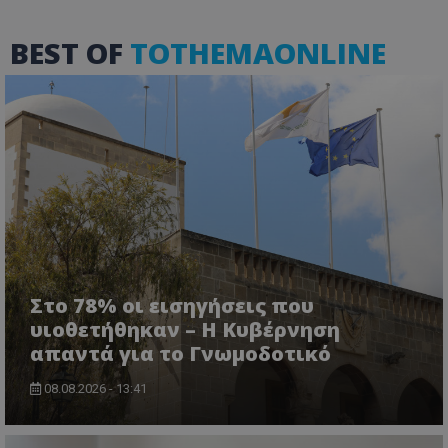
χωρίς τα απολύτως απαραίτητα cookies.
Ονοματεπώνυμο
Προμηθευτής
/
Πεδίο
BEST OF
TOTHEMAONLINE
usprivacy
.lifenewscy.tothemaonline.com
ASP.NET_SessionId
Microsoft Corporation
themasports.tothemaonline.co
Στο 78% οι εισηγήσεις που
υιοθετήθηκαν – Η Κυβέρνηση
απαντά για το Γνωμοδοτικό
08.08.2026 - 13:41