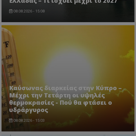
Ελλάδας – Τι ισχύει μέχρι το 2027
08.08.2026 - 15:08
CookieScriptConsent
CookieScript
www.tothemaonline.com
Καύσωνας διαρκείας στην Κύπρο –
Μέχρι την Τετάρτη οι υψηλές
θερμοκρασίες - Πού θα φτάσει ο
υδράργυρος
08.08.2026 - 15:03
usprivacy
.themasports.tothemaonline.co