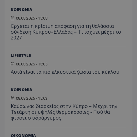
από το
Analyti
ΚΟΙΝΩΝΙΑ
διατήρ
κατάσ
08.08.2026 - 15:08
περιόδ
σύνδεσ
Έρχεται η κρίσιμη απόφαση για τη θαλάσσια
σύνδεση Κύπρου–Ελλάδας – Τι ισχύει μέχρι το
2027
LIFESTYLE
08.08.2026 - 15:05
Αυτά είναι τα πιο ελκυστικά ζώδια του κύκλου
ΚΟΙΝΩΝΙΑ
08.08.2026 - 15:03
Καύσωνας διαρκείας στην Κύπρο – Μέχρι την
Τετάρτη οι υψηλές θερμοκρασίες - Πού θα
φτάσει ο υδράργυρος
ΟΙΚΟΝΟΜΙΑ