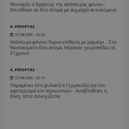
μπορ
λειτουργιών 
Μοναχός ο δράστης της απόπειρας φόνου -
χρήστη
σταλ
ιστοσελίδα. 
αναλύο
Επιτέθηκε σε δύο άτομα με αιχμηρό αντικείμενο
μέρο
να συμβάλει 
απόδοσ
ανάλ
ενίσχυση της
ιστοσε
αναφ
εμπειρίας του
χρήστη ή στη
_ga_ECPYT7ERET
.tothemaonline.com
1 χρόνος 1
Αυτό τ
YSC
συνεδρία
Αυτό
Α. ΡΕΠΟΡΤΑΖ
Google LLC
παρακολούθη
μήνας
χρησιμ
έχει 
.youtube.com
της συμπερι
από το
από 
07.08.2026 - 20:26
του χρήστη γ
Analyti
για ν
ανάλυση των
διατήρ
Απόπειρα φόνου: Άγρια επίθεση με μαχαίρι - Στο
παρα
επιδόσεων.
κατάσ
προβ
Νοσοκομείο δύο άτομα, πέρασαν χειροπέδες σε
περιόδ
ενσω
51χρονο
σύνδεσ
βίντε
C
1 μήνας
Αυτό τ
Adform
guest_id
1 χρόνος 1
Αυτό
Twitter Inc.
χρησιμ
.adform.net
μήνας
ρυθμ
.twitter.com
για τον
Α. ΡΕΠΟΡΤΑΖ
το Tw
προσδι
αναγ
συχνότ
07.08.2026 - 20:14
να π
επισκέ
τον 
Παραμένει στη φυλακή η Γερμανίδα για τον
τον τρ
του 
οποίο 
σφετερισμό ε/κ περιουσιών - Αναβλήθηκε η
επισκέπ
δίκη, πότε συνεχίζεται
πρόσβα
ιστοσε
Συλλέγε
για τις
του χρ
ιστοσε
ποιες σ
έχουν 