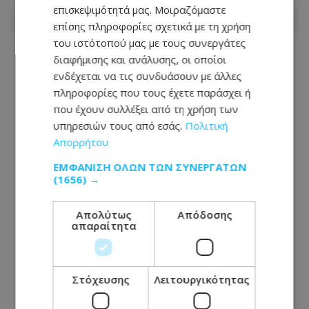
επισκεψιμότητά μας. Μοιραζόμαστε
επίσης πληροφορίες σχετικά με τη χρήση
του ιστότοπού μας με τους συνεργάτες
διαφήμισης και ανάλυσης, οι οποίοι
ενδέχεται να τις συνδυάσουν με άλλες
πληροφορίες που τους έχετε παράσχει ή
που έχουν συλλέξει από τη χρήση των
υπηρεσιών τους από εσάς.
Πολιτική
Απορρήτου
ΕΜΦΆΝΙΣΗ ΌΛΩΝ ΤΩΝ ΣΥΝΕΡΓΑΤΏΝ
(1656) →
Απολύτως
Απόδοσης
«Αφιέρωσε τη ζωή της βοηθώντας
απαραίτητα
όσους είχαν ανάγκη»: Συγκλονίζει η
οικογένεια της Βρετανίδας που
βρέθηκε νεκρή σε βαλίτσα
Στόχευσης
Λειτουργικότητας
06.08.2026 - 22:54