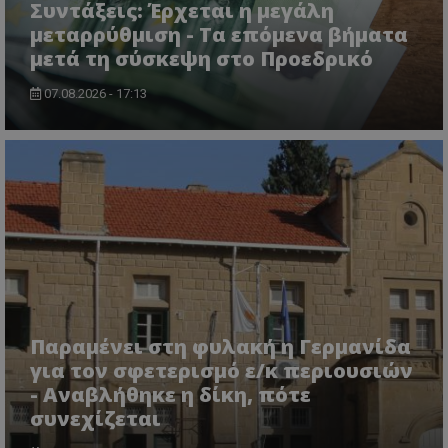
Συντάξεις: Έρχεται η μεγάλη
μεταρρύθμιση - Τα επόμενα βήματα
μετά τη σύσκεψη στο Προεδρικό
07.08.2026 - 17:13
CookieScriptConsent
CookieScript
www.tothemaonline.com
Παραμένει στη φυλακή η Γερμανίδα
για τον σφετερισμό ε/κ περιουσιών
- Αναβλήθηκε η δίκη, πότε
συνεχίζεται