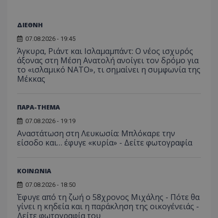
_ga_J7RS52TMNC
.tothemaonline.com
1 χρόνος 1
Αυτό τ
μήνας
χρησιμ
από το
ΔΙΕΘΝΗ
Analyti
διατήρ
07.08.2026 - 19:45
κατάσ
περιόδ
Άγκυρα, Ριάντ και Ισλαμαμπάντ: Ο νέος ισχυρός
σύνδεσ
άξονας στη Μέση Ανατολή ανοίγει τον δρόμο για
το «ισλαμικό ΝΑΤΟ», τι σημαίνει η συμφωνία της
Μέκκας
ΠΑΡΑ-THEMA
07.08.2026 - 19:19
Αναστάτωση στη Λευκωσία: Μπλόκαρε την
είσοδο και… έφυγε «κυρία» - Δείτε φωτογραφία
ΚΟΙΝΩΝΙΑ
07.08.2026 - 18:50
Έφυγε από τη ζωή ο 58χρονος Μιχάλης - Πότε θα
γίνει η κηδεία και η παράκληση της οικογένειάς -
Δείτε φωτογραφία του