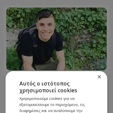
×
«Δεν το πιστεύουμε», λένε οι
Αμερικανοί που υιοθέτησαν τον
Αυτός ο ιστότοπος
Αφγανό στη Λέσβο - Η αρχική εκδοχή
χρησιμοποιεί cookies
για το φονικό στην Κυψέλη και η
Χρησιμοποιούμε cookies για να
σιωπή στην απολογία
εξατομικεύσουμε το περιεχόμενο, τις
διαφημίσεις και να αναλύσουμε την
07.08.2026 - 08:16