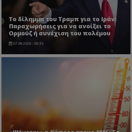
Το δίλημμα του Τραμπ για το Ιράν:
VISITOR_PRIVACY_METADATA
YouTube
Παραχωρήσεις για να ανοίξει το
.youtube.com
Ορμούζ ή συνέχιση του πολέμου
07.08.2026 - 06:35