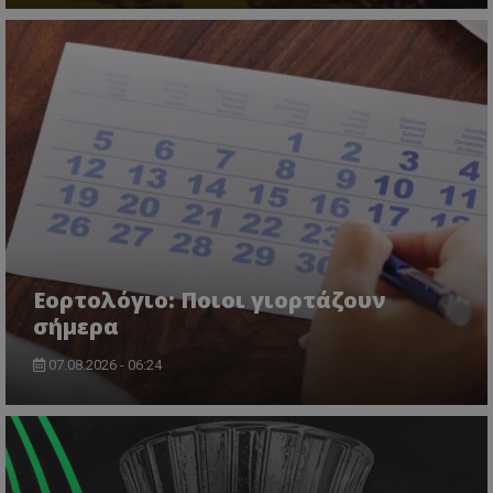
ASP.NET_SessionId
Microsoft Corporation
lifenewscy.tothemaonline.com
Εορτολόγιο: Ποιοι γιορτάζουν
σήμερα
msToken
.tiktok.com
07.08.2026 - 06:24