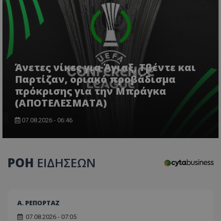
Άνετες νίκες για Άγιαξ, Τβέντε και
CookieScriptConsent
CookieScript
Παρτίζαν, οριακό προβάδισμα
www.tothemaonline.com
πρόκρισης για την Μπράγκα
(ΑΠΟΤΕΛΕΣΜΑΤΑ)
07.08.2026 - 06:46
ΡΟΗ
ΕΙΔΗΣΕΩΝ
usprivacy
.themasports.tothemaonline.co
Α. ΡΕΠΟΡΤΑΖ
07.08.2026 - 07:05