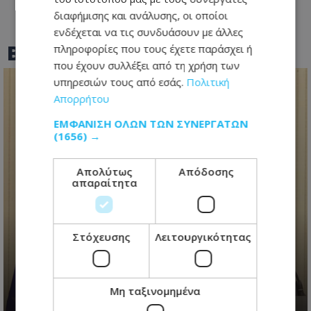
διαφήμισης και ανάλυσης, οι οποίοι
ενδέχεται να τις συνδυάσουν με άλλες
BEST OF
TOTHEMAONLINE
πληροφορίες που τους έχετε παράσχει ή
που έχουν συλλέξει από τη χρήση των
υπηρεσιών τους από εσάς.
Πολιτική
Απορρήτου
ΕΜΦΆΝΙΣΗ ΌΛΩΝ ΤΩΝ ΣΥΝΕΡΓΑΤΏΝ
(1656) →
Απολύτως
Απόδοσης
απαραίτητα
Ανασχηματισμός με πολιτικά
μηνύματα: Ο Πρόεδρος
Στόχευσης
Λειτουργικότητας
Χριστοδουλίδης έθεσε τον πήχη
ψηλά για τη νέα κυβέρνηση
06.08.2026 - 09:41
Μη ταξινομημένα