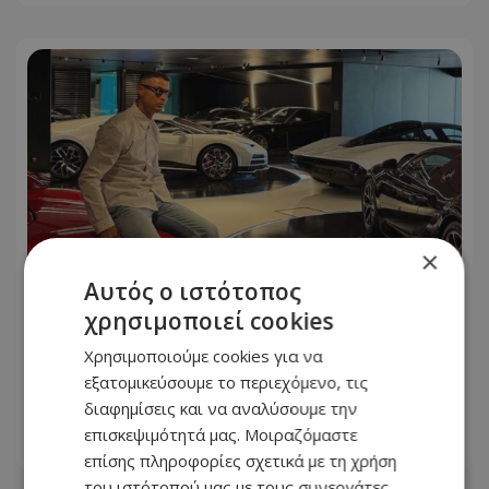
×
Αυτός ο ιστότοπος
χρησιμοποιεί cookies
Ο Cristiano Ronaldo φωτογραφήθηκε
Χρησιμοποιούμε cookies για να
μπροστά από τον στόλο των
εξατομικεύσουμε το περιεχόμενο, τις
πανάκριβων αυτοκινήτων του!
διαφημίσεις και να αναλύσουμε την
επισκεψιμότητά μας. Μοιραζόμαστε
06.08.2026 - 09:46
επίσης πληροφορίες σχετικά με τη χρήση
του ιστότοπού μας με τους συνεργάτες