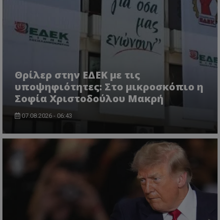
Ονοματεπώνυμο
Προμηθευτής
/
Πεδίο
usprivacy
.lifenewscy.tothemaonline.com
Θρίλερ στην ΕΔΕΚ με τις
υποψηφιότητες: Στο μικροσκόπιο η
Σοφία Χριστοδούλου Μακρή
07.08.2026 - 06:43
ASP.NET_SessionId
Microsoft Corporation
themasports.tothemaonline.co