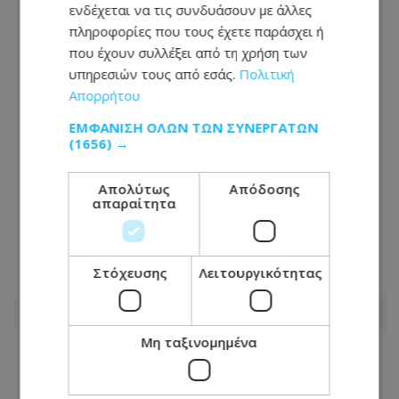
ενδέχεται να τις συνδυάσουν με άλλες
πληροφορίες που τους έχετε παράσχει ή
που έχουν συλλέξει από τη χρήση των
υπηρεσιών τους από εσάς.
Πολιτική
Απορρήτου
ΕΜΦΆΝΙΣΗ ΌΛΩΝ ΤΩΝ ΣΥΝΕΡΓΑΤΏΝ
(1656) →
Απολύτως
Απόδοσης
«Κόλαφος» η Τζούλια Αλεξανδράτου
απαραίτητα
κατά της Χρυσηίδας Δημουλίδου –
Απειλεί ότι θα κινηθεί νομικά
Στόχευσης
Λειτουργικότητας
07.08.2026 - 10:46
Μη ταξινομημένα