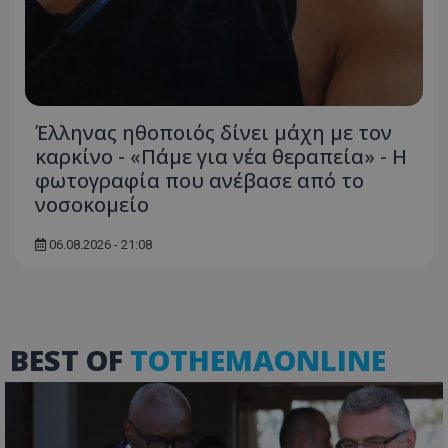
Έλληνας ηθοποιός δίνει μάχη με τον
καρκίνο - «Πάμε για νέα θεραπεία» - Η
φωτογραφία που ανέβασε από το
νοσοκομείο
ASP.NET_SessionId
Microsoft Corporation
themasports.tothemaonline.co
06.08.2026 - 21:08
BEST OF
TOTHEMAONLINE