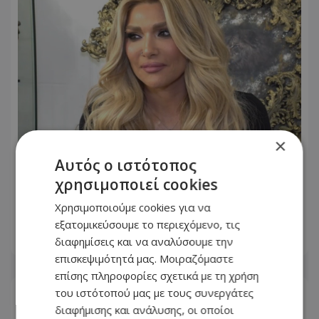
×
Αυτός ο ιστότοπος
Αγγελική Ηλιάδη: Η αποκάλυψη για
χρησιμοποιεί cookies
τον Χριστό και το «εκτυφλωτικό φως»
Χρησιμοποιούμε cookies για να
που αντίκρισε
εξατομικεύσουμε το περιεχόμενο, τις
διαφημίσεις και να αναλύσουμε την
07.08.2026 - 10:50
επισκεψιμότητά μας. Μοιραζόμαστε
επίσης πληροφορίες σχετικά με τη χρήση
του ιστότοπού μας με τους συνεργάτες
διαφήμισης και ανάλυσης, οι οποίοι