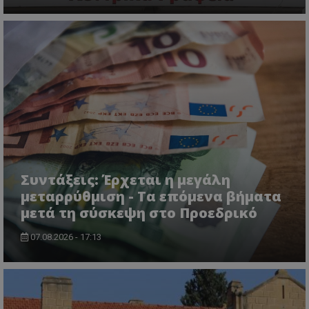
CookieScriptConsent
CookieScript
www.tothemaonline.com
Συντάξεις: Έρχεται η μεγάλη
μεταρρύθμιση - Τα επόμενα βήματα
μετά τη σύσκεψη στο Προεδρικό
07.08.2026 - 17:13
usprivacy
.themasports.tothemaonline.co