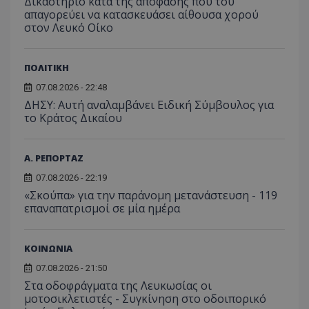
Δικαστήριο κατά της απόφασης που του
έχει 
.youtube.com
της συμπερι
από το
απαγορεύει να κατασκευάσει αίθουσα χορού
από 
του χρήστη γ
Analyti
για ν
ανάλυση των
στον Λευκό Οίκο
διατήρ
παρα
επιδόσεων.
κατάσ
προβ
περιόδ
ενσω
σύνδεσ
βίντε
ΠΟΛΙΤΙΚΗ
C
1 μήνας
Αυτό τ
Adform
guest_id
1 χρόνος 1
Αυτό
Twitter Inc.
χρησιμ
.adform.net
07.08.2026 - 22:48
μήνας
ρυθμ
.twitter.com
για τον
το Tw
ΔΗΣΥ: Αυτή αναλαμβάνει Ειδική Σύμβουλος για
προσδι
αναγ
συχνότ
το Κράτος Δικαίου
να π
επισκέ
τον 
τον τρ
του 
οποίο 
επισκέπ
Α. ΡΕΠΟΡΤΑΖ
πρόσβα
ιστοσε
07.08.2026 - 22:19
Συλλέγε
για τις
«Σκούπα» για την παράνομη μετανάστευση - 119
του χρ
επαναπατρισμοί σε μία ημέρα
ιστοσε
ποιες σ
έχουν 
ΚΟΙΝΩΝΙΑ
_ga_J7RS52TMNC
.tothemaonline.com
1 χρόνος 1
Αυτό τ
μήνας
χρησιμ
07.08.2026 - 21:50
από το
Analyti
Στα οδοφράγματα της Λευκωσίας οι
διατήρ
μοτοσικλετιστές - Συγκίνηση στο οδοιπορικό
κατάσ