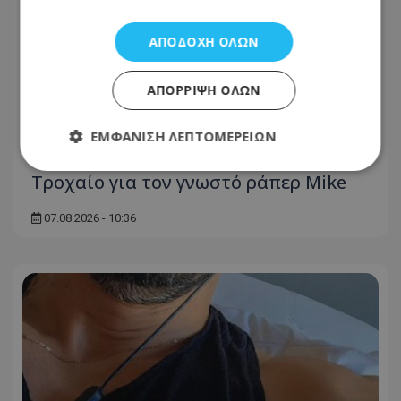
ΑΠΟΔΟΧΉ ΌΛΩΝ
ΑΠΌΡΡΙΨΗ ΌΛΩΝ
ΕΜΦΆΝΙΣΗ ΛΕΠΤΟΜΕΡΕΙΏΝ
Τροχαίο για τον γνωστό ράπερ Mike
Απολύτως απαραίτητα
Απόδοσης
07.08.2026 - 10:36
Στόχευσης
Λειτουργικότητας
Μη ταξινομημένα
Τα απολύτως απαραίτητα cookies επιτρέπουν
βασικές λειτουργίες του ιστότοπου, όπως τη
σύνδεση χρήστη και τη διαχείριση λογαριασμού.
Ο ιστότοπος δεν μπορεί να χρησιμοποιηθεί σωστά
χωρίς τα απολύτως απαραίτητα cookies.
Ονοματεπώνυμο
Προμηθευτής
/
Πεδίο
usprivacy
.lifenewscy.tothemaonline.com