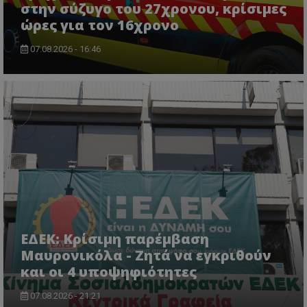
ASP.NET_SessionId
Microsoft Corporation
στην σύζυγο του 27χρονου, κρίσιμες
lifenewscy.tothemaonline.com
ώρες για τον 16χρονο
07.08.2026 - 16:46
msToken
.tiktok.com
ΕΔΕΚ: Κρίσιμη παρέμβαση
Μαυρονικόλα - Ζητά να εγκριθούν
και οι 4 υποψηφιότητες
07.08.2026 - 21:21