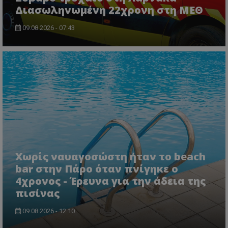
Διασωληνωμένη 22χρονη στη ΜΕΘ
09.08.2026 - 07:43
msToken
.tiktok.com
Χωρίς ναυαγοσώστη ήταν το beach
bar στην Πάρο όταν πνίγηκε ο
4χρονος - Έρευνα για την άδεια της
πισίνας
09.08.2026 - 12:10
CookieScriptConsent