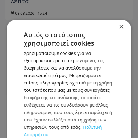
λεπτά
08.08.2026 - 15:24
×
Αυτός ο ιστότοπος
χρησιμοποιεί cookies
Χρησιμοποιούμε cookies για να
εξατομικεύσουμε το περιεχόμενο, τις
διαφημίσεις και να αναλύσουμε την
επισκεψιμότητά μας. Μοιραζόμαστε
επίσης πληροφορίες σχετικά με τη χρήση
του ιστότοπού μας με τους συνεργάτες
διαφήμισης και ανάλυσης, οι οποίοι
ενδέχεται να τις συνδυάσουν με άλλες
πληροφορίες που τους έχετε παράσχει ή
CNNi: Ο στρατηγός του Τραμπ
που έχουν συλλέξει από τη χρήση των
«αναζητά διέξοδο» από τον πόλεμο
υπηρεσιών τους από εσάς.
Πολιτική
στο Ιράν - «Μπούμερανγκ η
Απορρήτου