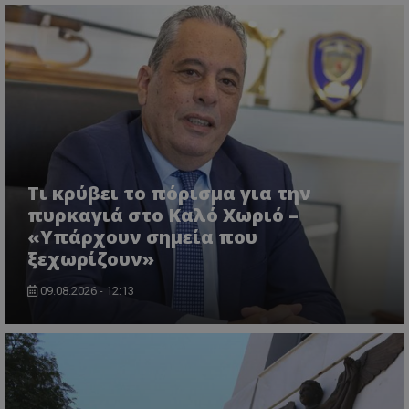
ASP.NET_SessionId
Microsoft Corporation
themasports.tothemaonline.co
Τι κρύβει το πόρισμα για την
πυρκαγιά στο Καλό Χωριό –
«Υπάρχουν σημεία που
ξεχωρίζουν»
09.08.2026 - 12:13
VISITOR_PRIVACY_METADATA
YouTube
.youtube.com