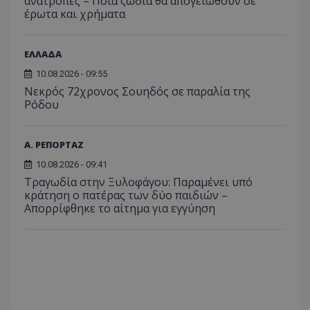
ανατροπές – Ποια ζώδια θα απογειωθούν σε
το Tw
προσδι
έρωτα και χρήματα
αναγ
συχνότ
να π
επισκέ
τον 
τον τρ
του 
οποίο 
ΕΛΛΑΔΑ
επισκέπ
πρόσβα
10.08.2026 - 09:55
ιστοσε
Συλλέγε
Νεκρός 72χρονος Σουηδός σε παραλία της
για τις
Ρόδου
του χρ
ιστοσε
ποιες σ
έχουν 
Α. ΡΕΠΟΡΤΑΖ
_ga_J7RS52TMNC
.tothemaonline.com
1 χρόνος 1
Αυτό τ
μήνας
χρησιμ
10.08.2026 - 09:41
από το
Τραγωδία στην Ξυλοφάγου: Παραμένει υπό
Analyti
κράτηση ο πατέρας των δύο παιδιών –
διατήρ
κατάσ
Απορρίφθηκε το αίτημα για εγγύηση
περιόδ
σύνδεσ