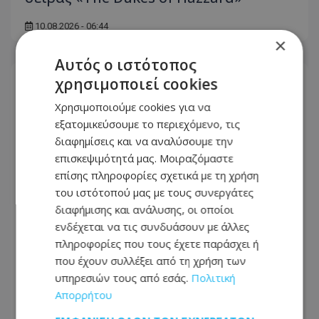
10.08.2026 - 06:44
×
Αυτός ο ιστότοπος
χρησιμοποιεί cookies
Χρησιμοποιούμε cookies για να
εξατομικεύσουμε το περιεχόμενο, τις
διαφημίσεις και να αναλύσουμε την
επισκεψιμότητά μας. Μοιραζόμαστε
επίσης πληροφορίες σχετικά με τη χρήση
του ιστότοπού μας με τους συνεργάτες
διαφήμισης και ανάλυσης, οι οποίοι
ενδέχεται να τις συνδυάσουν με άλλες
πληροφορίες που τους έχετε παράσχει ή
που έχουν συλλέξει από τη χρήση των
Ο τυφώνας Dolphin πλήττει την Κίνα
υπηρεσιών τους από εσάς.
Πολιτική
– Εκκενώσεις, ακυρώσεις πτήσεων και
Απορρήτου
ισχυρές καταιγίδες