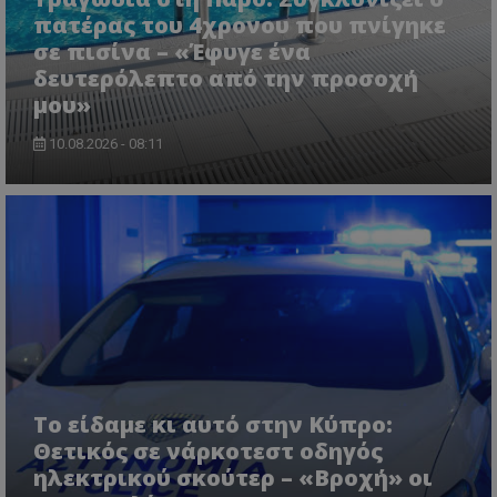
πατέρας του 4χρονου που πνίγηκε
σε πισίνα – «Έφυγε ένα
δευτερόλεπτο από την προσοχή
μου»
10.08.2026 - 08:11
msToken
.tiktok.com
Το είδαμε κι αυτό στην Κύπρο:
Θετικός σε νάρκοτεστ οδηγός
ηλεκτρικού σκούτερ – «Βροχή» οι
CookieScriptConsent
CookieScript
www.tothemaonline.com