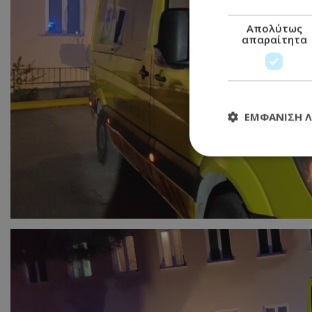
Απολύτως
απαραίτητα
ΕΜΦΆΝΙΣΗ 
Απολύτω
Τα απολύτως απαραί
διαχείριση λογαρια
Ονοματεπώνυμο
usprivacy