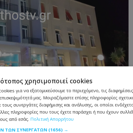
τότοπος χρησιμοποιεί cookies
ookies για να εξατομικεύσουμε το περιεχόμενο, τις διαφημίσεις
επισκεψιμότητά μας. Μοιραζόμαστε επίσης πληροφορίες σχετικά
 τους συνεργάτες διαφήμισης και ανάλυσης, οι οποίοι ενδέχετα
λλες πληροφορίες που τους έχετε παράσχει ή που έχουν συλλέξ
ους από εσάς.
Πολιτική Απορρήτου
ΩΝ ΤΩΝ ΣΥΝΕΡΓΑΤΏΝ
(1656) →