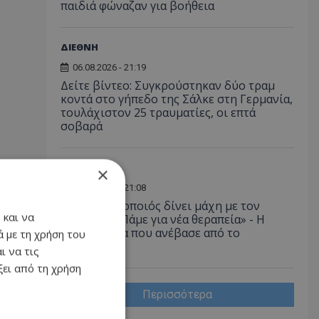
παιδιά φώναζαν για βοήθεια
ΔΙΕΘΝΗ
06.08.2026 - 21:19
Δείτε βίντεο: Συγκρούστηκαν δύο τραμ
κοντά στο γήπεδο της Σάλκε στη Γερμανία,
τουλάχιστον 25 τραυματίες, οι επτά
σοβαρά
LIFESTYLE
×
06.08.2026 - 21:08
Έλληνας ηθοποιός δίνει μάχη με τον
 και να
καρκίνο - «Πάμε για νέα θεραπεία» - Η
φωτογραφία που ανέβασε από το
 με τη χρήση του
νοσοκομείο
ι να τις
ει από τη χρήση
Περισσότερα