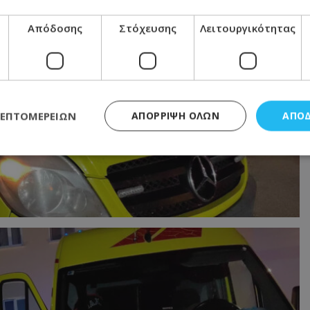
Απόδοσης
Στόχευσης
Λειτουργικότητας
ΛΕΠΤΟΜΕΡΕΙΏΝ
ΑΠΌΡΡΙΨΗ ΌΛΩΝ
ΑΠΟ
ς απαραίτητα
Απόδοσης
Στόχευσης
Λειτουργικότητας
Μη ταξι
τητα cookies επιτρέπουν βασικές λειτουργίες του ιστότοπου, όπως τη σύνδεση χρή
σμού. Ο ιστότοπος δεν μπορεί να χρησιμοποιηθεί σωστά χωρίς τα απολύτως απαραί
Προμηθευτής
/
Πεδίο
Λήξη
Περιγραφή
.lifenewscy.tothemaonline.com
1 χρόνος 3
Αυτό το cookie 
εβδομάδες
κράτος συγκατά
σχετικά με την
την ιδιωτικότη
κανονισμό απο
Ηνωμένων Πολιτ