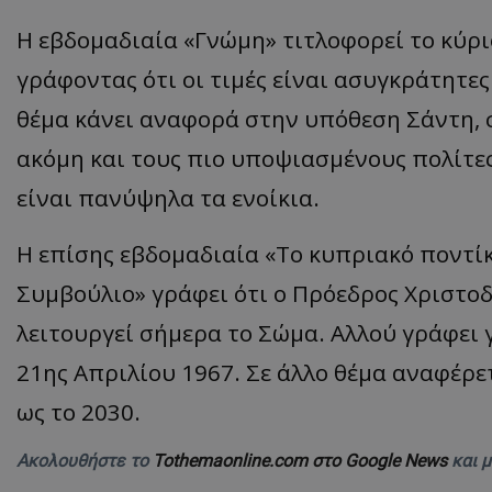
ASP.NET_SessionI
Η εβδομαδιαία «Γνώμη» τιτλοφορεί το κύρι
γράφοντας ότι οι τιμές είναι ασυγκράτητες
θέμα κάνει αναφορά στην υπόθεση Σάντη, 
ακόμη και τους πιο υποψιασμένους πολίτες.
VISITOR_PRIVACY
είναι πανύψηλα τα ενοίκια.
Η επίσης εβδομαδιαία «Το κυπριακό ποντίκι
Συμβούλιο» γράφει ότι ο Πρόεδρος Χριστοδ
λειτουργεί σήμερα το Σώμα. Αλλού γράφει 
21ης Απριλίου 1967. Σε άλλο θέμα αναφέρε
__cf_bm
ως το 2030.
Ακολουθήστε το
Tothemaonline.com στο Google News
και 
__cf_bm