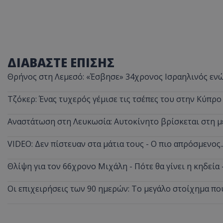
ASP.NET_SessionI
ΔΙΑΒΑΣΤΕ ΕΠΙΣΗΣ
Θρήνος στη Λεμεσό: «Έσβησε» 34χρονος Ισραηλινός ενώ
Τζόκερ: Ένας τυχερός γέμισε τις τσέπες του στην Κύπρο
msToken
Αναστάτωση στη Λευκωσία: Αυτοκίνητο βρίσκεται στη μ
VIDEO: Δεν πίστευαν στα μάτια τους - Ο πιο απρόσμενος
Θλίψη για τον 66χρονο Μιχάλη - Πότε θα γίνει η κηδεία
CookieScriptConse
Οι επιχειρήσεις των 90 ημερών: Το μεγάλο στοίχημα πο