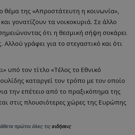
d
συνεδρία
Αυτό το cookie 
Microsoft Corporation
ο θέμα της «Απροστάτευτη η κοινωνία»,
Doubleclick και
themasports.tothemaonline.com
πληροφορίες σχ
 και γονατίζουν τα νοικοκυριά. Σε άλλο
με τον οποίο ο 
χρησιμοποιεί το
τυχόν διαφημίσ
σημειώνοντας ότι η θεσμική σήψη σοκάρει
έχει δει ο τελικ
επισκεφθεί τον 
 Αλλού γράφει για το στεγαστικό και ότι
_METADATA
5 μήνες 4
Αυτό το cookie 
YouTube
εβδομάδες
για να αποθηκεύ
.youtube.com
συγκατάθεση το
επιλογές απορρ
αλληλεπίδρασή 
» υπό τον τίτλο «Τέλος το Εθνικό
ιστοσελίδα. Κα
σχετικά με τη 
επισκέπτη σχετι
ουλίδης καταργεί τον τρόπο με τον οποίο
πολιτικές και ρ
απορρήτου, εξα
οι προτιμήσεις 
για την επέτειο από το πραξικόπημα της
μελλοντικές συν
ται στις πλουσιότερες χώρες της Ευρώπης
29 λεπτά 58
Αυτό το cookie 
Cloudflare Inc.
δευτερόλεπτα
για τη διάκρισ
.onesignal.com
και ρομπότ. Αυτ
για τον ιστότοπ
κάνει έγκυρες α
τη χρήση του ι
μάθετε πρώτοι όλες τις
ειδήσεις
29 λεπτά 59
Αυτό το cookie 
Cloudflare Inc.