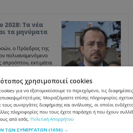
 2028: Τα νέα
αι τα μηνύματα
ροών, ο Πρόεδρος της
τον πολυαναμενόμενο
ς απροόπτου, εκτιμάται
ς εκλογές του 2028. Οι
ξεις, βάζοντας τέλος
τότοπος χρησιμοποιεί cookies
λογική περίοδο των
ookies για να εξατομικεύσουμε το περιεχόμενο, τις διαφημίσεις
επισκεψιμότητά μας. Μοιραζόμαστε επίσης πληροφορίες σχετικά
 τους συνεργάτες διαφήμισης και ανάλυσης, οι οποίοι ενδέχετα
λλες πληροφορίες που τους έχετε παράσχει ή που έχουν συλλέξ
εται…» τιτλοφορεί το κύριο θέμα της η
ους από εσάς.
Πολιτική Απορρήτου
 οι προτάσεις νόμου για πρόσβαση των
ΩΝ ΤΩΝ ΣΥΝΕΡΓΑΤΏΝ
(1656) →