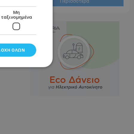
Περισσότερα
Μη
ταξινομημένα
ΔΟΧΉ ΌΛΩΝ
νομημένα
στη και τη
τητα cookies.
αποθηκεύει το
θεσης του χρήστη
 παρακολούθηση και
τα σύμφωνα με τον
ρρήτου των
ειών.