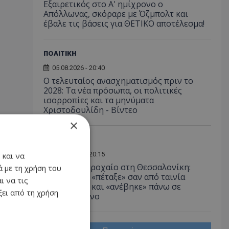
Εξαιρετικός στο Α' ημίχρονο ο
Απόλλωνας, σκόραρε με Όζμπολτ και
έβαλε τις βάσεις για ΘΕΤΙΚΟ αποτέλεσμα!
ΠΟΛΙΤΙΚΗ
05.08.2026 - 20:40
Ο τελευταίος ανασχηματισμός πριν το
2028: Τα νέα πρόσωπα, οι πολιτικές
ισορροπίες και τα μηνύματα
Χριστοδουλίδη - Βίντεο
×
ΕΛΛΑΔΑ
05.08.2026 - 20:15
 και να
Απίστευτο τροχαίο στη Θεσσαλονίκη:
 με τη χρήση του
Αυτοκίνητο «πέταξε» σαν από ταινία
ι να τις
καταδίωξης και «ανέβηκε» πάνω σε
ει από τη χρήση
παρκαρισμένο