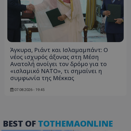
Άγκυρα, Ριάντ και Ισλαμαμπάντ: Ο
usprivacy
.themasports.tothemaonline.co
νέος ισχυρός άξονας στη Μέση
Ανατολή ανοίγει τον δρόμο για το
«ισλαμικό ΝΑΤΟ», τι σημαίνει η
συμφωνία της Μέκκας
07.08.2026 - 19:45
BEST OF
TOTHEMAONLINE