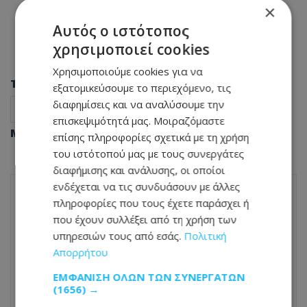
×
Αυτός ο ιστότοπος
χρησιμοποιεί cookies
Χρησιμοποιούμε cookies για να
Tags
εξατομικεύσουμε το περιεχόμενο, τις
διαφημίσεις και να αναλύσουμε την
πυροβολισμοί
Λευκός Οίκος
ΗΠΑ
διεθνή
επισκεψιμότητά μας. Μοιραζόμαστε
Μοιράσου αυτό το άρθρο
επίσης πληροφορίες σχετικά με τη χρήση
του ιστότοπού μας με τους συνεργάτες
διαφήμισης και ανάλυσης, οι οποίοι
ενδέχεται να τις συνδυάσουν με άλλες
πληροφορίες που τους έχετε παράσχει ή
ΠΡΟΗΓΟΎΜΕΝΟ ΆΡΘΡΟ
που έχουν συλλέξει από τη χρήση των
Η μητέρα της την παρουσίαζε ως βαριά
υπηρεσιών τους από εσάς.
Πολιτική
άρρωστη ενώ ήταν υγιής και εκείνη τη
Απορρήτου
δολοφόνησε για να ζήσει τη ζωή της – Η
συγκλονιστική ιστορία της Τζίπσι Ρόουζ
ΕΜΦΆΝΙΣΗ ΌΛΩΝ ΤΩΝ ΣΥΝΕΡΓΑΤΏΝ
26.04.2026 - 17:18
(1656) →