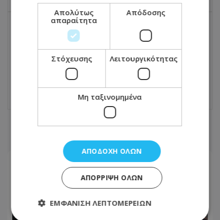
Απολύτως
Απόδοσης
απαραίτητα
ΕΠΌΜΕΝΟ ΆΡΘΡΟ
VIDEO: Το «ChatGPT της Ρομποτικής» -
Στόχευσης
Λειτουργικότητας
Ρομπότ κερδίζει επαγγελματίες στο
πινγκ πονγκ
26.04.2026 - 18:01
Μη ταξινομημένα
ΣΧΕΤΙΚΑ ΑΡΘΡΑ
ΑΠΟΔΟΧΉ ΌΛΩΝ
ΑΠΌΡΡΙΨΗ ΌΛΩΝ
ΕΜΦΆΝΙΣΗ ΛΕΠΤΟΜΕΡΕΙΏΝ