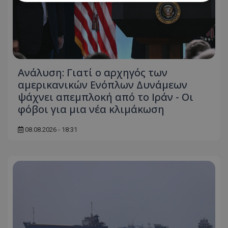
Απολύτως απαραίτητα
Απόδοσης
Στόχευσης
Λειτουργικότητας
Μη ταξινομημένα
Ανάλυση: Γιατί ο αρχηγός των
Τα απολύτως απαραίτητα cookies επιτρέπουν
βασικές λειτουργίες του ιστότοπου, όπως τη
αμερικανικών Ενόπλων Δυνάμεων
σύνδεση χρήστη και τη διαχείριση λογαριασμού.
ψάχνει απεμπλοκή από το Ιράν - Οι
Ο ιστότοπος δεν μπορεί να χρησιμοποιηθεί σωστά
χωρίς τα απολύτως απαραίτητα cookies.
φόβοι για μια νέα κλιμάκωση
Ονοματεπώνυμο
Προμηθευτής
/
Πεδίο
08.08.2026 - 18:31
usprivacy
.lifenewscy.tothemaonline.com