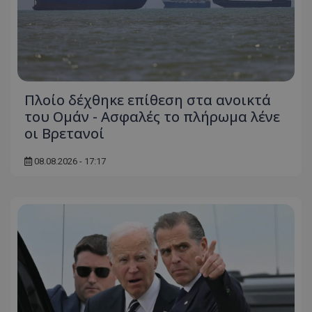
ASP.NET_SessionId
Microsoft Corporation
themasports.tothemaonline.co
Πλοίο δέχθηκε επίθεση στα ανοικτά
του Ομάν - Ασφαλές το πλήρωμα λένε
οι Βρετανοί
08.08.2026 - 17:17
VISITOR_PRIVACY_METADATA
YouTube
.youtube.com