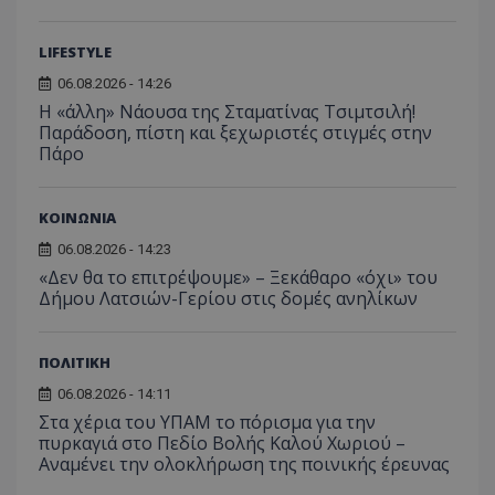
οποίο 
επισκέπ
πρόσβα
LIFESTYLE
ιστοσε
Συλλέγε
06.08.2026 - 14:26
για τις
του χρ
Η «άλλη» Νάουσα της Σταματίνας Τσιμτσιλή!
ιστοσε
Παράδοση, πίστη και ξεχωριστές στιγμές στην
ποιες σ
έχουν 
Πάρο
_ga_J7RS52TMNC
.tothemaonline.com
1 χρόνος 1
Αυτό τ
μήνας
χρησιμ
από το
ΚΟΙΝΩΝΙΑ
Analyti
διατήρ
06.08.2026 - 14:23
κατάσ
περιόδ
«Δεν θα το επιτρέψουμε» – Ξεκάθαρο «όχι» του
σύνδεσ
Δήμου Λατσιών-Γερίου στις δομές ανηλίκων
ΠΟΛΙΤΙΚΗ
06.08.2026 - 14:11
Στα χέρια του ΥΠΑΜ το πόρισμα για την
πυρκαγιά στο Πεδίο Βολής Καλού Χωριού –
Αναμένει την ολοκλήρωση της ποινικής έρευνας