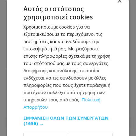
×
Αυτός ο ιστότοπος
χρησιμοποιεί cookies
Χρησιμοποιούμε cookies για να
εξατομικεύσουμε το περιεχόμενο, τις
διαφημίσεις και να αναλύσουμε την
επισκεψιμότητά μας. Μοιραζόμαστε
επίσης πληροφορίες σχετικά με τη χρήση
του ιστότοπού μας με τους συνεργάτες
διαφήμισης και ανάλυσης, οι οποίοι
Εν ψυχρώ δολοφονία ζευγαριού σε
ενδέχεται να τις συνδυάσουν με άλλες
μπαρ στην Κολομβία: Η γυναίκα
πληροφορίες που τους έχετε παράσχει ή
προσπάθησε να προστατεύσει τον
που έχουν συλλέξει από τη χρήση των
άνδρα της - Δείτε βίντεο
υπηρεσιών τους από εσάς.
Πολιτική
Απορρήτου
06.08.2026 - 07:49
ΕΜΦΆΝΙΣΗ ΌΛΩΝ ΤΩΝ ΣΥΝΕΡΓΑΤΏΝ
(1656) →