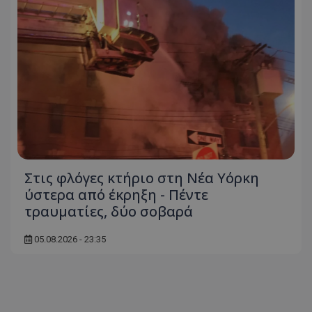
ASP.NET_SessionId
Microsoft Corporation
themasports.tothemaonline.co
Στις φλόγες κτήριο στη Νέα Υόρκη
ύστερα από έκρηξη - Πέντε
VISITOR_PRIVACY_METADATA
YouTube
τραυματίες, δύο σοβαρά
.youtube.com
05.08.2026 - 23:35