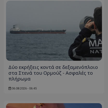
Απολύτως απαραίτητα
Απόδοσης
Στόχευσης
Λειτουργικότητας
Μη ταξινομημένα
Τα απολύτως απαραίτητα cookies επιτρέπουν
βασικές λειτουργίες του ιστότοπου, όπως τη
σύνδεση χρήστη και τη διαχείριση λογαριασμού.
Ο ιστότοπος δεν μπορεί να χρησιμοποιηθεί σωστά
χωρίς τα απολύτως απαραίτητα cookies.
Ονοματεπώνυμο
Προμηθευτής
/
Πεδίο
usprivacy
.lifenewscy.tothemaonline.com
Δύο εκρήξεις κοντά σε δεξαμενόπλοιο
στα Στενά του Ορμούζ - Ασφαλές το
πλήρωμα
06.08.2026 - 06:45