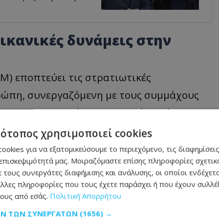
ικανικές δυνάμεις στην
) εποπτεύει τις στρατιωτικές
ρώπη, συνεργαζόμενη με τους συμμάχους
που εκπροσωπούν τον Στρατό Ξηράς, το
, το Σώμα Πεζοναυτών, τις Δυνάμεις
τότοπος χρησιμοποιεί cookies
Διαστημική Δύναμη.
ookies για να εξατομικεύσουμε το περιεχόμενο, τις διαφημίσεις
επισκεψιμότητά μας. Μοιραζόμαστε επίσης πληροφορίες σχετικά
στη Γερμανία και την Ιταλία και
 τους συνεργάτες διαφήμισης και ανάλυσης, οι οποίοι ενδέχετα
λλες πληροφορίες που τους έχετε παράσχει ή που έχουν συλλέξ
ων και στη συνεργασία σε θέματα
ους από εσάς.
Πολιτική Απορρήτου
ν Αφρική.
ΩΝ ΤΩΝ ΣΥΝΕΡΓΑΤΏΝ
(1656) →