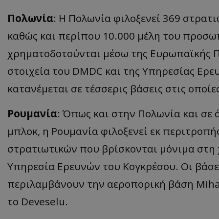
Πολωνία
: Η Πολωνία φιλοξενεί 369 στρατι
καθώς και περίπου 10.000 μέλη του προσ
ASP.NET_SessionI
χρηματοδοτούνται μέσω της Ευρωπαϊκής 
στοιχεία του DMDC και της Υπηρεσίας Ερε
κατανέμεται σε τέσσερις βάσεις στις οποί
msToken
Ρουμανία
: Όπως και στην Πολωνία και σε
μπλοκ, η Ρουμανία φιλοξενεί εκ περιτροπή
στρατιωτικών που βρίσκονται μόνιμα στη
Υπηρεσία Ερευνών του Κογκρέσου. Οι βάσε
CookieScriptConse
περιλαμβάνουν την αεροπορική βάση Mihail
το Deveselu.