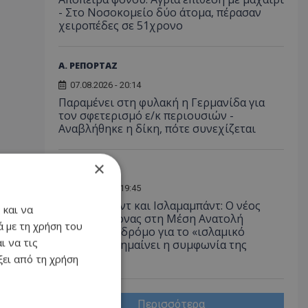
- Στο Νοσοκομείο δύο άτομα, πέρασαν
χειροπέδες σε 51χρονο
Α. ΡΕΠΟΡΤΑΖ
07.08.2026 - 20:14
Παραμένει στη φυλακή η Γερμανίδα για
τον σφετερισμό ε/κ περιουσιών -
Αναβλήθηκε η δίκη, πότε συνεχίζεται
×
ΔΙΕΘΝΗ
07.08.2026 - 19:45
Άγκυρα, Ριάντ και Ισλαμαμπάντ: Ο νέος
 και να
ισχυρός άξονας στη Μέση Ανατολή
 με τη χρήση του
ανοίγει τον δρόμο για το «ισλαμικό
ι να τις
ΝΑΤΟ», τι σημαίνει η συμφωνία της
Μέκκας
ει από τη χρήση
Περισσότερα