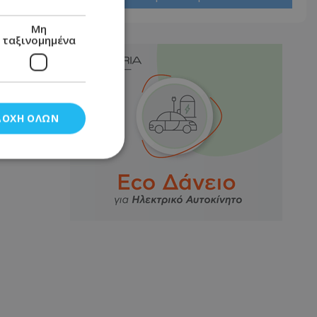
Μη
ταξινομημένα
ΔΟΧΉ ΌΛΩΝ
νομημένα
στη και τη
τητα cookies.
αποθηκεύει το
θεσης του χρήστη
 παρακολούθηση και
τα σύμφωνα με τον
ρρήτου των
ειών.