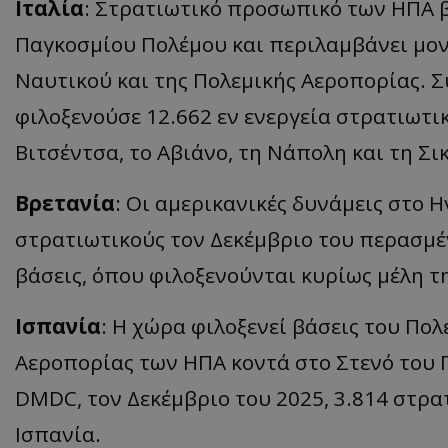
Ιταλία
: Στρατιωτικό προσωπικό των ΗΠΑ βρ
ASP.NET_SessionI
Παγκοσμίου Πολέμου και περιλαμβάνει μον
Ναυτικού και της Πολεμικής Αεροπορίας. Σ
φιλοξενούσε 12.662 εν ενεργεία στρατιωτικ
Βιτσέντσα, το Αβιάνο, τη Νάπολη και τη Σικ
VISITOR_PRIVACY
Βρετανία
: Οι αμερικανικές δυνάμεις στο 
στρατιωτικούς τον Δεκέμβριο του περασμέν
βάσεις, όπου φιλοξενούνται κυρίως μέλη τ
Ισπανία
: Η χώρα φιλοξενεί βάσεις του Πο
__cf_bm
Αεροπορίας των ΗΠΑ κοντά στο Στενό του 
DMDC, τον Δεκέμβριο του 2025, 3.814 στρα
Ισπανία.
__cf_bm