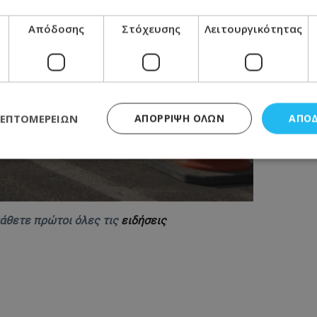
Απόδοσης
Στόχευσης
Λειτουργικότητας
ΛΕΠΤΟΜΕΡΕΙΏΝ
ΑΠΌΡΡΙΨΗ ΌΛΩΝ
ΑΠΟ
ς απαραίτητα
Απόδοσης
Στόχευσης
Λειτουργικότητας
Μη ταξι
τητα cookies επιτρέπουν βασικές λειτουργίες του ιστότοπου, όπως τη σύνδεση χρή
μάθετε πρώτοι όλες τις
ειδήσεις
σμού. Ο ιστότοπος δεν μπορεί να χρησιμοποιηθεί σωστά χωρίς τα απολύτως απαραί
Προμηθευτής
/
Πεδίο
Λήξη
Περιγραφή
.lifenewscy.tothemaonline.com
1 χρόνος 3
Αυτό το cookie 
εβδομάδες
κράτος συγκατά
σχετικά με την
την ιδιωτικότη
κανονισμό απο
Ηνωμένων Πολιτ