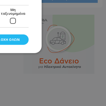
Μη
ταξινομημένα
ΔΟΧΉ ΌΛΩΝ
νομημένα
στη και τη
τητα cookies.
αποθηκεύει το
θεσης του χρήστη
 παρακολούθηση και
τα σύμφωνα με τον
ρρήτου των
ειών.