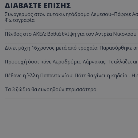
ΔΙΑΒΑΣΤΕ ΕΠΙΣΗΣ
ASP.NET_SessionI
Συναγερμός στον αυτοκινητόδρομο Λεμεσού–Πάφου: Ασυ
Φωτογραφία
Πένθος στο ΑΚΕΛ: Βαθιά θλίψη για τον Αντρέα Νικολάου
Δίνει μάχη 16χρονος μετά από τροχαίο: Παρασύρθηκε 
VISITOR_PRIVACY
Προσοχή όσοι πάνε Αεροδρόμιο Λάρνακας: Τι αλλάζει από
Πέθανε η Έλλη Παπαντωνίου: Πότε θα γίνει η κηδεία - Η 
Τα 3 ζώδια θα ευνοηθούν περισσότερο
__cf_bm
__cf_bm