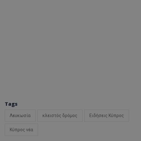
ASP.NET_SessionI
msToken
Tags
CookieScriptConse
Λευκωσία
κλειστός δρόμος
Ειδήσεις Κύπρος
Κύπρος νέα