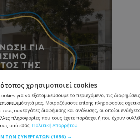
τότοπος χρησιμοποιεί cookies
ookies για να εξατομικεύσουμε το περιεχόμενο, τις διαφημίσεις
επισκεψιμότητά μας. Μοιραζόμαστε επίσης πληροφορίες σχετικά
 τους συνεργάτες διαφήμισης και ανάλυσης, οι οποίοι ενδέχετα
λλες πληροφορίες που τους έχετε παράσχει ή που έχουν συλλέξ
ους από εσάς.
Πολιτική Απορρήτου
ΩΝ ΤΩΝ ΣΥΝΕΡΓΑΤΏΝ
(1656) →