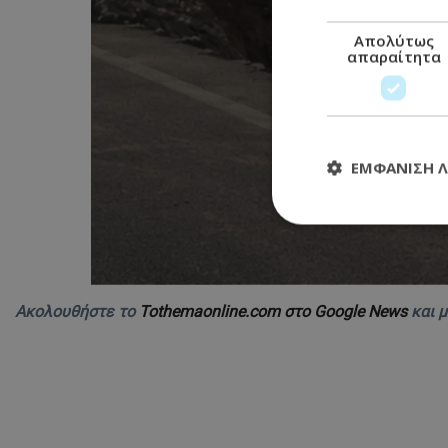
Απολύτως
απαραίτητα
ΕΜΦΆΝΙΣΗ 
Απολύτω
Τα απολύτως απαραί
Ακολουθήστε το
Tothemaonline.com στο Google News
και 
διαχείριση λογαρια
Ονοματεπώνυμο
usprivacy