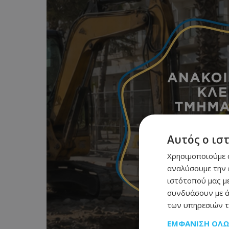
Αυτός ο ισ
Χρησιμοποιούμε c
αναλύσουμε την 
ιστότοπού μας με
συνδυάσουν με ά
των υπηρεσιών τ
ΕΜΦΆΝΙΣΗ ΌΛ