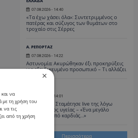
ΕΛΛΑΔΑ
07.08.2026 - 14:40
«Τα έχω χάσει όλα»: Συντετριμμένος ο
πατέρας και σύζυγος των θυμάτων στο
τροχαίο στις Σέρρες
Α. ΡΕΠΟΡΤΑΖ
07.08.2026 - 14:22
Αστυνομία: Ακυρώθηκαν έξι προκηρύξεις
για εξειδικευμένο προσωπικό – Τι αλλάζει
×
LIFESTYLE
 και να
07.08.2026 - 14:01
 με τη χρήση του
Ανδρομάχη: Σταμάτησε live της λόγω
ι να τις
προβλήματος υγείας – «Ένα μεγάλο
συγγνώμη από καρδιάς…»
ει από τη χρήση
Περισσότερα