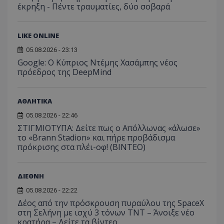
έκρηξη - Πέντε τραυματίες, δύο σοβαρά
LIKE ONLINE
05.08.2026 - 23:13
Google: Ο Κύπριος Ντέμης Χασάμπης νέος
πρόεδρος της DeepMind
Προμηθευτής
ΑΘΛΗΤΙΚΑ
Ονοματεπώνυμο
Λήξη
Περιγραφή
Προμηθευτής
/
Πεδίο
/
Ονοματεπώνυμο
Λήξη
Περιγραφή
Πεδίο
Προμηθευτής
/
05.08.2026 - 22:46
Ονοματεπώνυμο
Λήξη
Περιγ
A_1283
gml-grp.com
2 μήνες 4
Αυτό το cook
Πεδίο
εβδομάδες
χρησιμοποιείτ
ΣΤΙΓΜΙΟΤΥΠΑ: Δείτε πως ο Απόλλωνας «άλωσε»
mid
1
Αυτό είναι ένα
Meta
την
χρόνος
cookie
_ga_7ZKH09CT69
Platform Inc.
.tothemaonline.com
1 χρόνος 1
Αυτό τ
το «Brann Stadion» και πήρε προβάδισμα
Προμηθευτής
/
παρακολούθη
Ονοματεπώνυμο
Λήξη
Περι
1
Instagram που
.instagram.com
μήνας
χρησιμ
Πεδίο
πρόκρισης στα πλέι-οφ! (ΒΙΝΤΕΟ)
της συμπερι
μήνας
επιτρέπει τη
από το
του χρήστη κ
λειτουργικότητ
Analyti
VISITOR_INFO1_LIVE
5 μήνες 4
Αυτό
Google LLC
αλληλεπίδρασ
των κοινωνικών
διατήρ
εβδομάδες
έχει 
.youtube.com
την ενίσχυση
μέσων μέσα
κατάσ
από 
εμπειρίας του
ΔΙΕΘΝΗ
στον ιστότοπο.
περιόδ
για ν
χρήστη ή τη
σύνδεσ
παρα
συλλογή δεδ
05.08.2026 - 22:22
προτ
για την ανάλ
_ga_1GFPXQZD17
.tothemaonline.com
1 χρόνος 1
Αυτό τ
χρησ
Δέος από την πρόσκρουση πυραύλου της SpaceX
και εξατομικ
μήνας
χρησιμ
βίντ
περιεχόμενο.
στη Σελήνη με ισχύ 3 τόνων TNT – Άνοιξε νέο
από το
που ε
Analyti
κρατήρα – Δείτε τα βίντεο
ενσω