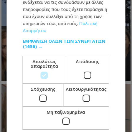
ενδέχεται να τις συνδυάσουν με άλλες
πληροφορίες που τους έχετε παράσχει ή
που έχουν συλλέξει από τη χρήση των
υπηρεσιών τους από εσάς.
Πολιτική
Απορρήτου
Ο τελευταίος ανασχηματισμός πριν
ΕΜΦΆΝΙΣΗ ΌΛΩΝ ΤΩΝ ΣΥΝΕΡΓΑΤΏΝ
το 2028: Τα νέα πρόσωπα, οι
(1656) →
πολιτικές ισορροπίες και τα
μηνύματα Χριστοδουλίδη - Βίντεο
Απολύτως
Απόδοσης
απαραίτητα
05.08.2026 - 20:40
Στόχευσης
Λειτουργικότητας
Μη ταξινομημένα