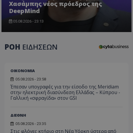
Χασάμπης νέος πρόεδρος της
DeepMind
05.08.2026 - 23:13
CookieScriptConsent
CookieScript
www.tothemaonline.com
ΡΟΗ
ΕΙΔΗΣΕΩΝ
ΟΙΚΟΝΟΜΙΑ
05.08.2026 - 23:58
Έπεσαν υπογραφές για την είσοδο της Meridiam
στην ηλεκτρική διασύνδεση Ελλάδας – Κύπρου -
Γαλλική «σφραγίδα» στον GSI
usprivacy
.themasports.tothemaonline.co
ΔΙΕΘΝΗ
05.08.2026 - 23:35
Στις φλόγες κτήριο στη Νέα Υόρκη ύστερα από