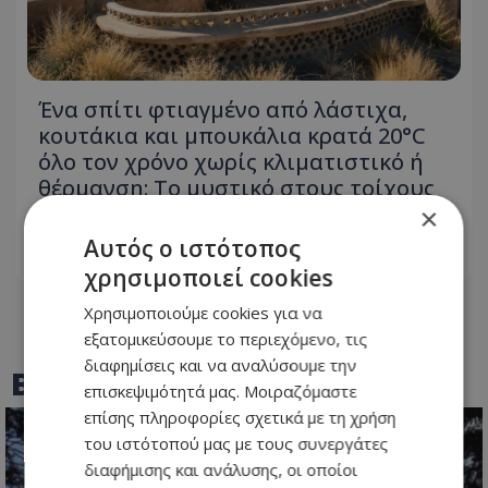
Ένα σπίτι φτιαγμένο από λάστιχα,
κουτάκια και μπουκάλια κρατά 20°C
όλο τον χρόνο χωρίς κλιματιστικό ή
θέρμανση: Το μυστικό στους τοίχους
των 70 εκατοστών
×
Αυτός ο ιστότοπος
04.08.2026 - 07:39
χρησιμοποιεί cookies
Χρησιμοποιούμε cookies για να
εξατομικεύσουμε το περιεχόμενο, τις
διαφημίσεις και να αναλύσουμε την
BEST OF
TOTHEMAONLINE
επισκεψιμότητά μας. Μοιραζόμαστε
επίσης πληροφορίες σχετικά με τη χρήση
του ιστότοπού μας με τους συνεργάτες
διαφήμισης και ανάλυσης, οι οποίοι