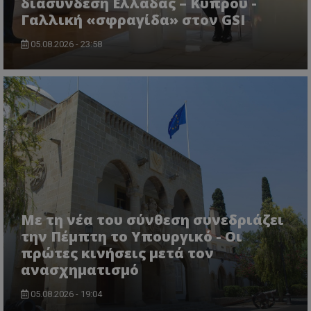
διασύνδεση Ελλάδας – Κύπρου -
Γαλλική «σφραγίδα» στον GSI
05.08.2026 - 23:58
ASP.NET_SessionId
Microsoft Corporation
themasports.tothemaonline.co
Με τη νέα του σύνθεση συνεδριάζει
την Πέμπτη το Υπουργικό - Οι
πρώτες κινήσεις μετά τον
ανασχηματισμό
05.08.2026 - 19:04