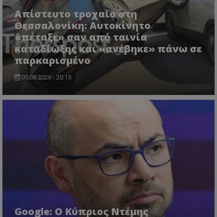
ASP.NET_SessionId
Microsoft Corporation
lifenewscy.tothemaonline.com
Απίστευτο τροχαίο στη
Θεσσαλονίκη: Αυτοκίνητο
«πέταξε» σαν από ταινία
καταδίωξης και «ανέβηκε» πάνω σε
παρκαρισμένο
05.08.2026 - 20:15
msToken
.tiktok.com
Google: Ο Κύπριος Ντέμης