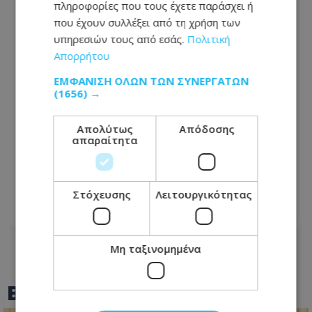
πληροφορίες που τους έχετε παράσχει ή
που έχουν συλλέξει από τη χρήση των
υπηρεσιών τους από εσάς.
Πολιτική
Απορρήτου
ΕΜΦΆΝΙΣΗ ΌΛΩΝ ΤΩΝ ΣΥΝΕΡΓΑΤΏΝ
(1656) →
Απολύτως
Απόδοσης
«Όλοι θα κριθούμε από το
απαραίτητα
αποτέλεσμα» – Η απάντηση του
Υπουργείου Δικαιοσύνης στις
καταγγελίες για τις Φυλακές
Στόχευσης
Λειτουργικότητας
06.08.2026 - 14:40
Μη ταξινομημένα
BEST OF
TOTHEMAONLINE