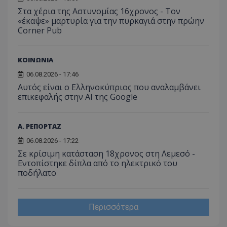
για ν
ανάλυση των
διατήρ
Στα χέρια της Αστυνομίας 16χρονος - Τον
παρα
επιδόσεων.
κατάσ
προβ
«έκαψε» μαρτυρία για την πυρκαγιά στην πρώην
περιόδ
ενσω
σύνδεσ
Corner Pub
βίντε
C
1 μήνας
Αυτό τ
Adform
guest_id
1 χρόνος 1
Αυτό
Twitter Inc.
χρησιμ
.adform.net
μήνας
ρυθμ
.twitter.com
για τον
ΚΟΙΝΩΝΙΑ
το Tw
προσδι
αναγ
συχνότ
06.08.2026 - 17:46
να π
επισκέ
τον 
Αυτός είναι ο Ελληνοκύπριος που αναλαμβάνει
τον τρ
του 
οποίο 
επικεφαλής στην ΑΙ της Google
επισκέπ
πρόσβα
ιστοσε
Συλλέγε
Α. ΡΕΠΟΡΤΑΖ
για τις
του χρ
06.08.2026 - 17:22
ιστοσε
ποιες σ
Σε κρίσιμη κατάσταση 18χρονος στη Λεμεσό -
έχουν 
Εντοπίστηκε δίπλα από το ηλεκτρικό του
ποδήλατο
_ga_J7RS52TMNC
.tothemaonline.com
1 χρόνος 1
Αυτό τ
μήνας
χρησιμ
από το
Analyti
διατήρ
Περισσότερα
κατάσ
περιόδ
σύνδεσ