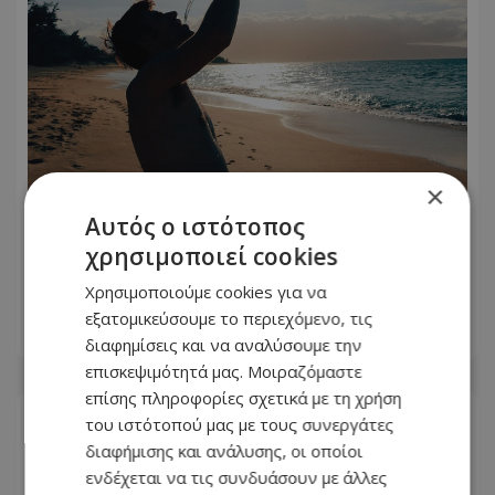
×
Αυτός ο ιστότοπος
Συνεχίζονται οι ζέστες: Εκδόθηκε νέα
χρησιμοποιεί cookies
κίτρινη προειδοποίηση - Πότε τίθεται
σε ισχύ
Χρησιμοποιούμε cookies για να
εξατομικεύσουμε το περιεχόμενο, τις
06.08.2026 - 16:07
διαφημίσεις και να αναλύσουμε την
επισκεψιμότητά μας. Μοιραζόμαστε
επίσης πληροφορίες σχετικά με τη χρήση
του ιστότοπού μας με τους συνεργάτες
διαφήμισης και ανάλυσης, οι οποίοι
ενδέχεται να τις συνδυάσουν με άλλες