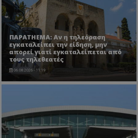
CookieScriptConsent
CookieScript
www.tothemaonline.com
ΠΑΡΑTHEMA: Αν η τηλεόραση
εγκαταλείπει την είδηση, μην
απορεί γιατί εγκαταλείπεται από
τους τηλεθεατές
06.08.2026 - 11:19
usprivacy
.themasports.tothemaonline.co