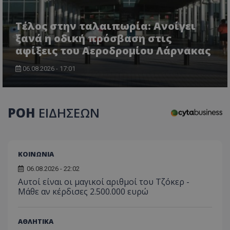
Τέλος στην ταλαιπωρία: Ανοίγει
ξανά η οδική πρόσβαση στις
ASP.NET_SessionId
Microsoft Corporation
lifenewscy.tothemaonline.com
αφίξεις του Αεροδρομίου Λάρνακας
06.08.2026 - 17:01
ΡΟΗ
ΕΙΔΗΣΕΩΝ
ΚΟΙΝΩΝΙΑ
06.08.2026 - 22:02
msToken
.tiktok.com
Αυτοί είναι οι μαγικοί αριθμοί του Τζόκερ -
Μάθε αν κέρδισες 2.500.000 ευρώ
ΑΘΛΗΤΙΚΑ