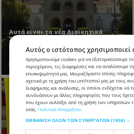
Αυτά είναι τα νέα Διοικητικά
Συμβούλια των Ημικρατικών
Οργανισμών - Δείτε ποιοι
Αυτός ο ιστότοπος χρησιμοποιεί 
αναλαμβάνουν
Χρησιμοποιούμε cookies για να εξατομικεύσουμε το
06.08.2026 - 18:33
περιεχόμενο, τις διαφημίσεις και να αναλύσουμε τ
επισκεψιμότητά μας. Μοιραζόμαστε επίσης πληροφ
σχετικά με τη χρήση του ιστότοπού μας με τους συ
διαφήμισης και ανάλυσης, οι οποίοι ενδέχεται να τ
συνδυάσουν με άλλες πληροφορίες που τους έχετε
που έχουν συλλέξει από τη χρήση των υπηρεσιών 
εσάς.
Πολιτική Απορρήτου
ΕΜΦΆΝΙΣΗ ΌΛΩΝ ΤΩΝ ΣΥΝΕΡΓΑΤΏΝ
(1656) →