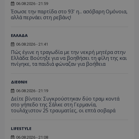
06.08.2026 - 21:59
Έσωσε την παρτίδα στο 93' η... ασόβαρη Ομόνοια,
αλλά περνάει στη ρεβάνς!
ΕΛΛΑΔΑ
06.08.2026 - 21:41
Πώς έγινε η τραγωδία με την νεκρή μητέρα στην
CookieScriptConsent
Ελλάδα: Βούτηξε για να βοηθήσει τη φίλη της και
CookieScript
www.tothemaonline.com
πνίγηκε, τα παιδιά φώναζαν για βοήθεια
ΔΙΕΘΝΗ
06.08.2026 - 21:19
Δείτε βίντεο: Συγκρούστηκαν δύο τραμ κοντά
στο γήπεδο της Σάλκε στη Γερμανία,
τουλάχιστον 25 τραυματίες, οι επτά σοβαρά
LIFESTYLE
usprivacy
.themasports.tothemaonline.
06.08.2026 - 21:08