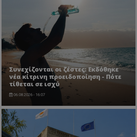
VISITOR_PRIVACY_METADATA
YouTube
.youtube.com
Συνεχίζονται οι ζέστες: Εκδόθηκε
νέα κίτρινη προειδοποίηση - Πότε
τίθεται σε ισχύ
06.08.2026 - 16:07