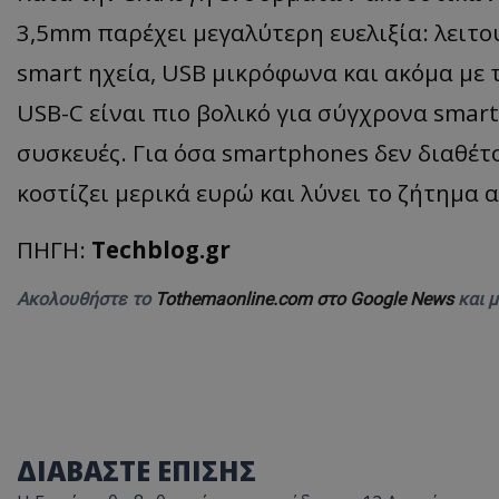
3,5mm παρέχει μεγαλύτερη ευελιξία: λειτουρ
ASP.NET_SessionI
smart ηχεία, USB μικρόφωνα και ακόμα με
USB-C είναι πιο βολικό για σύγχρονα smart
συσκευές. Για όσα smartphones δεν διαθέτ
VISITOR_PRIVACY
κοστίζει μερικά ευρώ και λύνει το ζήτημα 
ΠΗΓΗ:
Techblog.gr
Ακολουθήστε το
Tothemaonline.com στο Google News
και 
__cf_bm
ΔΙΑΒΑΣΤΕ ΕΠΙΣΗΣ
__cf_bm