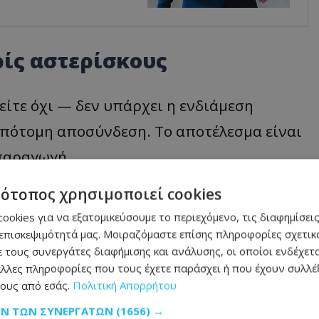
ίς αστερίσκους
είτε όχι — δεν υπάρχει η ενδιάμεση
 απότομη αποσύνδεση. Το αποτέλεσμα είναι
απαραγωγή.
φόρτιση. Τα TWS earbuds έχουν συνηθίσει
τότοπος χρησιμοποιεί cookies
ε τα earbuds, φόρτισε τη θήκη,
ookies για να εξατομικεύσουμε το περιεχόμενο, τις διαφημίσεις
επισκεψιμότητά μας. Μοιραζόμαστε επίσης πληροφορίες σχετικά
ται με τον καιρό. Τα ενσύρματα δεν
 τους συνεργάτες διαφήμισης και ανάλυσης, οι οποίοι ενδέχετα
 το καλώδιο λειτουργεί ως λυση στο πιο
λλες πληροφορίες που τους έχετε παράσχει ή που έχουν συλλέξ
ους από εσάς.
Πολιτική Απορρήτου
υ χάνεται και δεν ξαναβρίσκεται.
ΩΝ ΤΩΝ ΣΥΝΕΡΓΑΤΏΝ
(1656) →