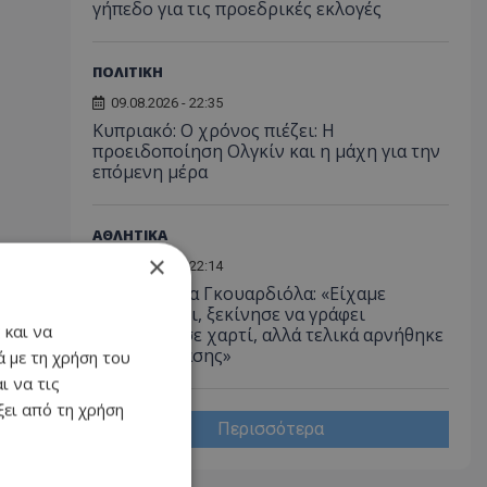
γήπεδο για τις προεδρικές εκλογές
ΠΟΛΙΤΙΚΗ
09.08.2026 - 22:35
Κυπριακό: Ο χρόνος πιέζει: Η
προειδοποίηση Ολγκίν και η μάχη για την
επόμενη μέρα
ΑΘΛΗΤΙΚΑ
×
09.08.2026 - 22:14
Μαλντίνι για Γκουαρδιόλα: «Είχαμε
συμφωνήσει, ξεκίνησε να γράφει
 και να
ενδεκάδες σε χαρτί, αλλά τελικά αρνήθηκε
λόγω κούρασης»
 με τη χρήση του
ι να τις
ει από τη χρήση
Περισσότερα