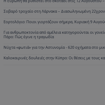
Η Ευρώπη θα βυθιστεί στο σκοτάδι στις 12 Αυγούστου –
Σοβαρό τροχαίο στη Λάρνακα – Διασωληνωμένη 22χρο
ASP.NET_SessionI
Εορτολόγιο: Ποιοι γιορτάζουν σήμερα, Κυριακή 9 Αυγού
Για ανθρωποκτονία από αμέλεια κατηγορούνται οι γονείς
Πάρο: Πώς έγινε η τραγωδία
Νύχτα «φωτιά» για την Αστυνομία - 620 οχήματα στο μ
msToken
Καλοκαιρινές δουλειές στην Κύπρο: Οι θέσεις με τους κ
CookieScriptConse