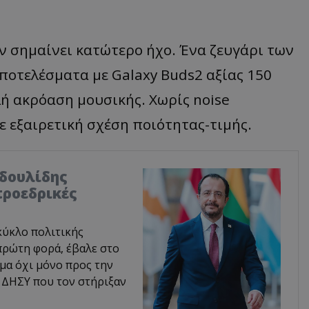
εν σημαίνει κατώτερο ήχο. Ένα ζευγάρι των
ποτελέσματα με Galaxy Buds2 αξίας 150
λή ακρόαση μουσικής. Χωρίς noise
με εξαιρετική σχέση ποιότητας-τιμής.
οδουλίδης
προεδρικές
κύκλο πολιτικής
πρώτη φορά, έβαλε στο
μα όχι μόνο προς την
 ΔΗΣΥ που τον στήριξαν