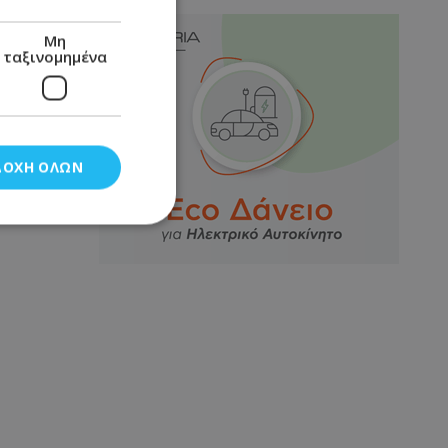
Μη
ταξινομημένα
ΔΟΧΉ ΌΛΩΝ
νομημένα
στη και τη
τητα cookies.
αποθηκεύει το
θεσης του χρήστη
 παρακολούθηση και
τα σύμφωνα με τον
ρρήτου των
ειών.